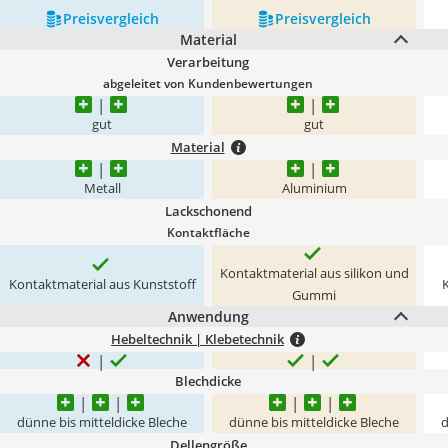
Preis­vergleich
Preis­vergleich
Material
Verarbeitung
abgeleitet von Kundenbewertungen
gut
gut
Material
Metall
Aluminium
Lackschonend
Kontaktfläche
Kontaktmaterial aus silikon und
Kontaktmaterial aus Kunststoff
Gummi
Anwendung
Hebeltechnik | Klebetechnik
Blechdicke
dünne bis mitteldicke Bleche
dünne bis mitteldicke Bleche
d
Dellengröße