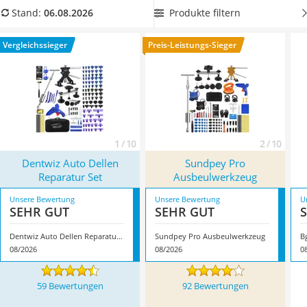
Alkoholtester
behandeln
. Sie sind auf der Suche nach einem Modell,
Produkte filtern
Stand:
06.08.2026
Felgenbaum
welches mit viel Zubehör ausgeliefert wird? Wählen Sie jetzt
Diesel-Additiv
ein Ausbeulwerkzeug-Set mit Ausbeullampe und
Vergleichssieger
Preis-Leistungs-Sieger
Wagenheber
Gleithammer aus unserer Vergleichstabelle. Überzeugt hat
Service
uns hier im August 2026 besonders das Modell
Dentwiz Auto
Dellen Reparatur Set
*
mit seinen Eigenschaften.
1 / 10
2 / 10
Dentwiz Auto Dellen
Sundpey Pro
Reparatur Set
Ausbeulwerkzeug
Unsere Bewertung
Unsere Bewertung
U
SEHR GUT
SEHR GUT
Dentwiz Auto Dellen Reparatur Set
Sundpey Pro Ausbeulwerkzeug
B
08/2026
08/2026
0
59 Bewertungen
92 Bewertungen