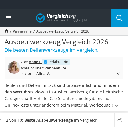
Die beliebtesten Vergleiche nach Kategorie
Vergleich
Auto & Motor
Fahrradträger-Anhängerkupplung (4 Fahrräder)
Pannenhilfe
Ausbeulwerkzeug Vergleich 2026
Fahrradträger
Fahrradträger (Anhängerkupplung)
Ausbeulwerkzeug Vergleich 2026
Fahrradträger 3 Fahrräder
Die besten Dellenwerkzeuge im Vergleich.
Benzinkanister (20 l)
Dashcam
Von:
Anne F.
Redakteurin
Fahrradträger E-Bike
schreibt über:
Pannenhilfe
Benzinkanister
Lektorin:
Alina V.
Marderschreck
Wagenheber 3t
Beulen und Dellen im Lack
sind unansehnlich und mindern
AGM-Batterie Wohnmobil
den Wert Ihres Pkws
. Ein Ausbeulwerkzeug für die heimische
Thule-Fahrradträger
Garage schafft Abhilfe. Große Unterschiede gibt es laut
FM-Transmitter
Online-Tests unter anderem beim Material. Werkzeuge aus
Sommerreifen 205/55 R16
Edelstahl
erzielen in puncto Stabilität besonders gute
Autobatterie-Ladegerät
Resultate
.
Die meisten Werkzeuge
eignen sich für dünne bis
1 - 2 von 10:
Beste Ausbeulwerkzeuge
im Vergleich
Starthilfe mit Kompressor
mitteldicke Bleche, seltener können Sie auch dickere Bleche