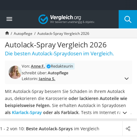
Die beliebtesten Vergleiche nach Kategorie
Vergleich
Auto & Motor
Fahrradträger-Anhängerkupplung (4 Fahrräder)
Autopflege
Autolack-Spray Vergleich 2026
Fahrradträger
Fahrradträger (Anhängerkupplung)
Autolack-Spray Vergleich 2026
Fahrradträger 3 Fahrräder
Die besten Autolack-Spraydosen im Vergleich.
Benzinkanister (20 l)
Dashcam
Von:
Anne F.
Redakteurin
Fahrradträger E-Bike
schreibt über:
Autopflege
Benzinkanister
Lektorin:
Janina S.
Marderschreck
Wagenheber 3t
Mit Autolack-Spray bessern Sie Schäden in Ihrem Autolack
AGM-Batterie Wohnmobil
aus, dekorieren die Karosserie
oder lackieren Autoteile wie
Thule-Fahrradträger
beispielsweise Felgen.
Sie erhalten Autolack in Spraydosen
FM-Transmitter
als
Klarlack-Spray
oder als Farblack
. Tests im Internet raten,
Sommerreifen 205/55 R16
bei farbigen Lacken
auf den passenden Farbcode
zu achten.
Autobatterie-Ladegerät
Die Darreichung erfolgt in Aerosoldosen. Eine gängige Größe
1 - 2 von 10:
Beste Autolack-Sprays
im Vergleich
Starthilfe mit Kompressor
sind 400-ml-Dosen. Autolack-Spray ist
in matter, in