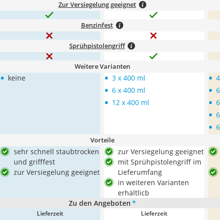
Zur Versiegelung geeignet
Benzinfest
Sprühpistolengriff
Weitere Varianten
•
•
•
keine
3 x 400 ml
4
•
•
6 x 400 ml
6
•
•
12 x 400 ml
6
•
6
•
6
Vorteile
sehr schnell staubtrocken
zur Versiegelung geeignet
und grifffest
mit Sprühpistolengriff im
zur Versiegelung geeignet
Lieferumfang
in weiteren Varianten
erhältlicb
Zu den Angeboten
*
Lieferzeit
Lieferzeit