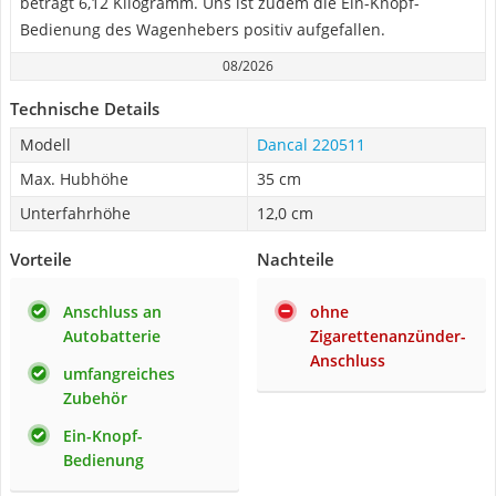
beträgt 6,12 Kilogramm. Uns ist zudem die Ein-Knopf-
Bedienung des Wagenhebers positiv aufgefallen.
08/2026
Technische Details
Modell
Dancal 220511
Max. Hubhöhe
35 cm
Unterfahrhöhe
12,0 cm
Vorteile
Nachteile
Anschluss an
ohne
Autobatterie
Zigarettenanzünder-
Anschluss
umfangreiches
Zubehör
Ein-Knopf-
Bedienung