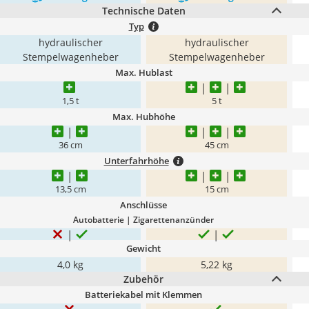
Technische Daten
Typ
hydraulischer
hydraulischer
Stempelwagenheber
Stempelwagenheber
Max. Hublast
1,5 t
5 t
Max. Hubhöhe
36 cm
45 cm
Unterfahrhöhe
13,5 cm
15 cm
Anschlüsse
Autobatterie | Zigarettenanzünder
Gewicht
4,0 kg
5,22 kg
Zubehör
Batteriekabel mit Klemmen