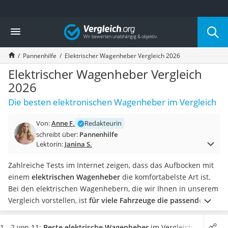
Die beliebtesten Vergleiche nach Kategorie
Vergleich
Auto & Motor
Fahrradträger-Anhängerkupplung (4 Fahrräder)
Pannenhilfe
Elektrischer Wagenheber Vergleich 2026
Fahrradträger
Fahrradträger (Anhängerkupplung)
Elektrischer Wagenheber Vergleich
Fahrradträger 3 Fahrräder
2026
Benzinkanister (20 l)
Die besten elektronischen Wagenheber im Vergleich
Dashcam
Fahrradträger E-Bike
Von:
Anne F.
Redakteurin
Benzinkanister
schreibt über:
Pannenhilfe
Marderschreck
Lektorin:
Janina S.
Wagenheber 3t
AGM-Batterie Wohnmobil
Zahlreiche Tests im Internet zeigen, dass das Aufbocken mit
Thule-Fahrradträger
einem
elektrischen Wagenheber
die komfortabelste Art ist.
FM-Transmitter
Bei den elektrischen Wagenhebern, die wir Ihnen in unserem
Sommerreifen 205/55 R16
Vergleich vorstellen, ist
für viele Fahrzeuge die passende
Autobatterie-Ladegerät
Hublast
dabei. Vom kleinen Fiat 500 oder Smart, für die beide
Starthilfe mit Kompressor
die Variante mit 1,5 Tonnen völlig ausreicht, bis hin zum
1 - 2 von 11:
Beste elektrische Wagenheber
im Vergleich