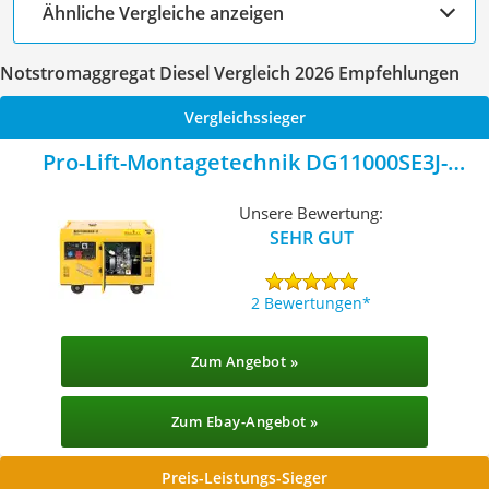
Ähnliche Vergleiche anzeigen
Notstromaggregat Diesel Vergleich 2026 Empfehlungen
Vergleichssieger
Pro-Lift-Montagetechnik DG11000SE3J-
02459
Unsere Bewertung:
SEHR GUT
2 Bewertungen
Zum Angebot »
Zum Ebay-Angebot »
Preis-Leistungs-Sieger