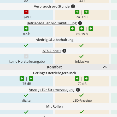
30 l
25 l
Verbrauch pro Stunde
3,49 l
ca. 1.1 l
Betriebsdauer pro Tankfüllung
8,6 h
ca. 15 h
Niedrig-Öl-Abschaltung
ATS-Einheit
keine Herstellerangabe
inklusive
Komfort
Geringes Betriebsgeräusch
75 dB
72 dB
Anzeige für Stromerzeugung
digital
LED-Anzeige
Mit Rollen