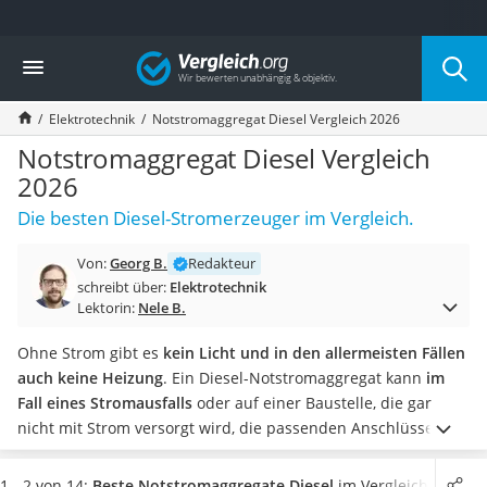
Die beliebtesten Vergleiche nach Kategorie
Vergleich
Baumarkt
Tresor feuerfest
Elektrotechnik
Notstromaggregat Diesel Vergleich 2026
Makita-Akku-Rasenmäher
Kappsäge
Notstromaggregat Diesel Vergleich
Smartes Türschloss
2026
Akku-Rasentrimmer
Die besten Diesel-Stromerzeuger im Vergleich.
Feuchtigkeitsmessgerät
Split-Klimaanlage 2 Innengeräte
Von:
Georg B.
Redakteur
Pelletofen
schreibt über:
Elektrotechnik
Bohrmaschine
Lektorin:
Nele B.
Tiefbrunnenpumpe
Fliesenschneider
Ohne Strom gibt es
kein Licht und in den allermeisten Fällen
Hochdruckreiniger
auch keine Heizung
. Ein Diesel-Notstromaggregat kann
im
Doppelschleifer
Fall eines Stromausfalls
oder auf einer Baustelle, die gar
Überwachungskamera
nicht mit Strom versorgt wird, die passenden Anschlüsse
Benzinrasenmäher mit Elektrostart
bereitstellen und
sogar empfindliche Computertechnik mit
Akku-Laubsauger
gleichbleibender Spannung
speisen.
Tests im Internet zeigen,
1 - 2 von 14:
Beste Notstromaggregate Diesel
im Vergleich