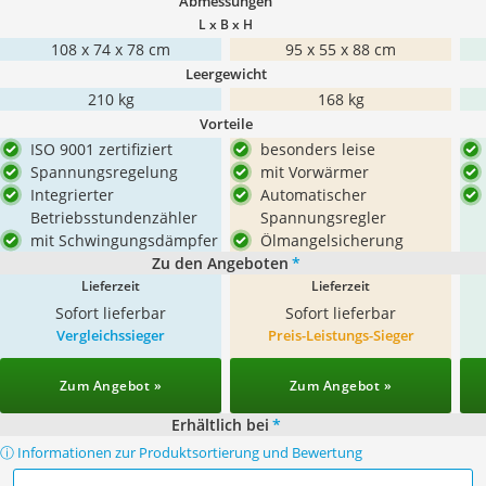
Abmessungen
L x B x H
108 x 74 x 78 cm
95 x 55 x 88 cm
Leergewicht
210 kg
168 kg
Vorteile
ISO 9001 zertifiziert
besonders leise
Spannungsregelung
mit Vorwärmer
Integrierter
Automatischer
Betriebsstundenzähler
Spannungsregler
mit Schwingungsdämpfer
Ölmangelsicherung
Zu den Angeboten
*
Lieferzeit
Lieferzeit
Sofort lieferbar
Sofort lieferbar
Vergleichssieger
Preis-Leistungs-Sieger
Zum Angebot »
Zum Angebot »
Erhältlich bei
*
ⓘ Informationen zur Produktsortierung und Bewertung