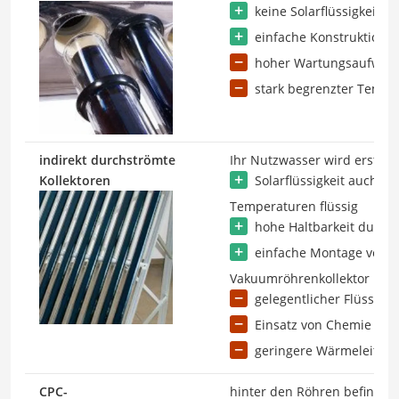
keine Solarflüssigkeit n
einfache Konstruktion 
hoher Wartungsaufwan
stark begrenzter Tempe
indirekt durchströmte
Ihr Nutzwasser wird erst i
Kollektoren
Solarflüssigkeit auch b
Temperaturen flüssig
hohe Haltbarkeit durch 
einfache Montage von E
Vakuumröhrenkollektor
gelegentlicher Flüssigke
Einsatz von Chemie
geringere Wärmeleitfähi
CPC-
hinter den Röhren befinden 