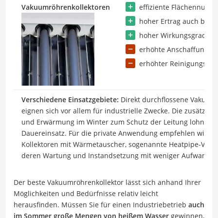
Vakuumröhrenkollektoren
effiziente Flächennutzu
hoher Ertrag auch bei i
hoher Wirkungsgrad bez
erhöhte Anschaffungsk
erhöhter Reinigungsau
Verschiedene Einsatzgebiete:
Direkt durchflossene Vakuum
eignen sich vor allem für industrielle Zwecke. Die zusätzl
und Erwärmung im Winter zum Schutz der Leitung lohnt si
Dauereinsatz. Für die private Anwendung empfehlen wir von
Kollektoren mit Wärmetauscher, sogenannte Heatpipe-Vaku
deren Wartung und Instandsetzung mit weniger Aufwand ve
Der beste Vakuumröhrenkollektor lässt sich anhand Ihrer
Möglichkeiten und Bedürfnisse relativ leicht
herausfinden. Müssen Sie für einen Industriebetrieb
auch
im Sommer große Mengen von heißem Wasser
gewinnen,