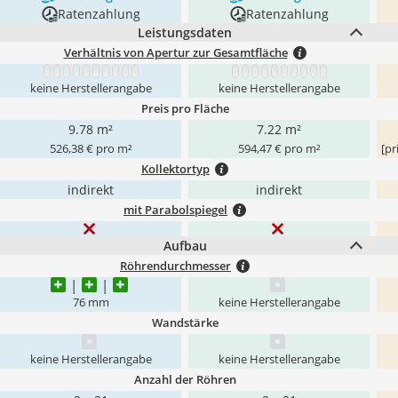
Ratenzahlung
Ratenzahlung
Leistungsdaten
Verhältnis von Apertur zur Gesamtfläche
1
2
3
4
5
6
7
8
9
10
1
2
3
4
5
6
7
8
9
10
keine Herstellerangabe
keine Herstellerangabe
Preis pro Fläche
9.78 m²
7.22 m²
526,38 € pro m²
594,47 € pro m²
[pr
Kollektortyp
indirekt
indirekt
mit Parabolspiegel
Aufbau
Röhrendurchmesser
76 mm
keine Herstellerangabe
Wandstärke
keine Herstellerangabe
keine Herstellerangabe
Anzahl der Röhren