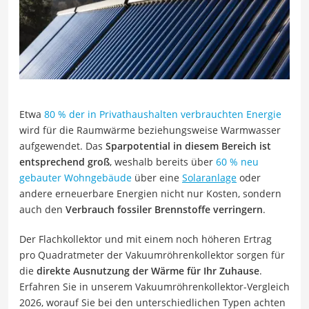
Etwa
80 % der in Privathaushalten verbrauchten Energie
wird für die Raumwärme beziehungsweise Warmwasser
aufgewendet. Das
Sparpotential in diesem Bereich ist
entsprechend groß
, weshalb bereits über
60 % neu
gebauter Wohngebäude
über eine
Solaranlage
oder
andere erneuerbare Energien nicht nur Kosten, sondern
auch den
Verbrauch fossiler Brennstoffe verringern
.
Der Flachkollektor und mit einem noch höheren Ertrag
pro Quadratmeter der Vakuumröhrenkollektor sorgen für
die
direkte Ausnutzung der Wärme für Ihr Zuhause
.
Erfahren Sie in unserem Vakuumröhrenkollektor-Vergleich
2026, worauf Sie bei den unterschiedlichen Typen achten