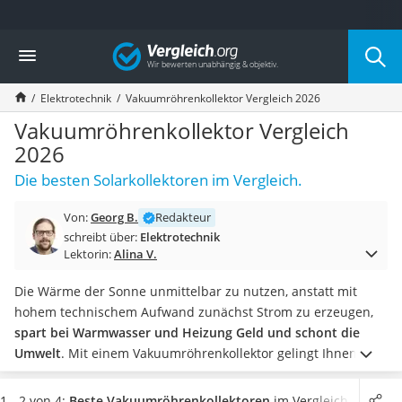
Die beliebtesten Vergleiche nach Kategorie
Vergleich
Baumarkt
Tresor feuerfest
Elektrotechnik
Vakuumröhrenkollektor Vergleich 2026
Makita-Akku-Rasenmäher
Kappsäge
Vakuumröhrenkollektor Vergleich
Smartes Türschloss
2026
Akku-Rasentrimmer
Die besten Solarkollektoren im Vergleich.
Feuchtigkeitsmessgerät
Split-Klimaanlage 2 Innengeräte
Von:
Georg B.
Redakteur
Pelletofen
schreibt über:
Elektrotechnik
Bohrmaschine
Lektorin:
Alina V.
Tiefbrunnenpumpe
Fliesenschneider
Die Wärme der Sonne unmittelbar zu nutzen, anstatt mit
Hochdruckreiniger
hohem technischem Aufwand zunächst Strom zu erzeugen,
Doppelschleifer
spart bei Warmwasser und Heizung Geld und schont die
Überwachungskamera
Umwelt
. Mit einem Vakuumröhrenkollektor gelingt Ihnen dies
Benzinrasenmäher mit Elektrostart
mit sehr hoher Effizienz
und somit auf einer vergleichsweise
Akku-Laubsauger
kleinen Fläche.
In diversen Tests im Internet muss der
1 - 2 von 4:
Beste Vakuumröhrenkollektoren
im Vergleich