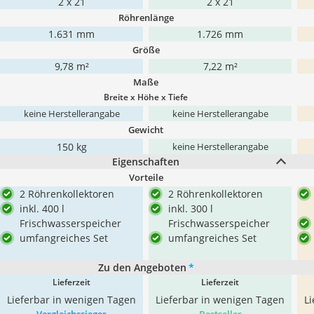
2 x 21
2 x 21
Röhrenlänge
1.631 mm
1.726 mm
Größe
9,78 m²
7,22 m²
Maße
Breite x Höhe x Tiefe
keine Herstellerangabe
keine Herstellerangabe
Gewicht
150 kg
keine Herstellerangabe
Eigenschaften
Vorteile
2 Röhrenkollektoren
2 Röhrenkollektoren
inkl. 400 l
inkl. 300 l
Frischwasserspeicher
Frischwasserspeicher
umfangreiches Set
umfangreiches Set
Zu den Angeboten
*
Lieferzeit
Lieferzeit
Lieferbar in wenigen Tagen
Lieferbar in wenigen Tagen
L