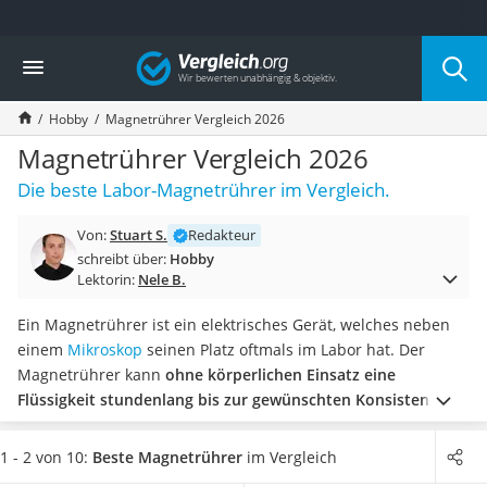
Die beliebtesten Vergleiche nach Kategorie
Vergleich
Freizeit & Sport
Gartentrampolin
Hobby
Magnetrührer Vergleich 2026
Trampolin
Metalldetektor
Magnetrührer Vergleich 2026
Eufab-Fahrradträger
Die beste Labor-Magnetrührer im Vergleich.
Trampolin 366 cm
Fahrradschloss
Von:
Stuart S.
Redakteur
Aluminium-Koffer
schreibt über:
Hobby
Futterboot
Lektorin:
Nele B.
Air Bike
E-Bike-Dreirad
Ein Magnetrührer ist ein elektrisches Gerät, welches neben
Trekkingschuhe Herren
einem
Mikroskop
seinen Platz oftmals im Labor hat. Der
Reisetasche mit Rollen
Magnetrührer kann
ohne körperlichen Einsatz eine
Klimmzugstation
Flüssigkeit stundenlang bis zur gewünschten Konsistenz
Koffer
umrühren
. Laut diversen Labor-Tests ermöglicht ein Gerät
Nachtsichtgerät
mit Heizfunktion ein besonders gleichmäßiges Erhitzen des
1 - 2 von 10:
Beste Magnetrührer
im Vergleich
Faltschloss
Gemischs. Beispielsweise zum eigenständigen Mischen von