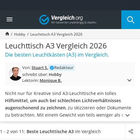
Die beliebtesten Vergleiche nach Kategorie
Vergleich
Freizeit & Sport
Gartentrampolin
Hobby
Leuchttisch A3 Vergleich 2026
Trampolin
Metalldetektor
Leuchttisch A3 Vergleich 2026
Eufab-Fahrradträger
Die besten Leuchtkästen (A3) im Vergleich.
Trampolin 366 cm
Fahrradschloss
Von:
Stuart S.
Redakteur
Aluminium-Koffer
schreibt über:
Hobby
Futterboot
Lektorin:
Monique B.
Air Bike
E-Bike-Dreirad
Nicht nur für Kreative sind A3-Leuchttische ein tolles
Trekkingschuhe Herren
Hilfsmittel, um auch bei schlechten Lichtverhältnisses
Reisetasche mit Rollen
augenschonend zu zeichnen
, zu skizzieren oder Dokumente
Klimmzugstation
zu betrachten. Mit einem Gewicht von teils weniger als einem
Koffer
Kilo sind Sie zudem auch ideal für die Mitnahme in
Nachtsichtgerät
Kunsthochschulen, Präsentationen oder schlicht für
1 - 2 von 11:
Beste Leuchttische A3
im Vergleich
Faltschloss
unterwegs.
Tests im Internet zeigen, dass unterschiedliche