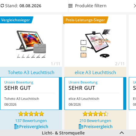
Handgepäck-Koffer
Zusatzfunktionen das Arbeiten zusätzlich erleichtern. Wählen
Produkte filtern
Stand:
08.08.2026
Vibrationsplatte
Sie einen
Leuchttisch mit Linealmessbereich aus der
Wanderschuhe Herren
Vergleichstabelle, wenn Sie besonders präzise Arbeiten
Vergleichssieger
Preis-Leistungs-Sieger
Sicherheitsweste Reiten
anfertigen wollen
. Überzeugt hat uns hier im August 2026
Service
besonders das Modell
Toheto A3 Leuchttisch
*
mit seinen
Eigenschaften.
1 / 11
2 / 11
Toheto A3 Leuchttisch
elice A3 Leuchttisch
Unsere Bewertung
Unsere Bewertung
U
SEHR GUT
SEHR GUT
Toheto A3 Leuchttisch
elice A3 Leuchttisch
E
08/2026
08/2026
0
137 Bewertungen
210 Bewertungen
Preis­vergleich
Preis­vergleich
Licht- & Stromquelle