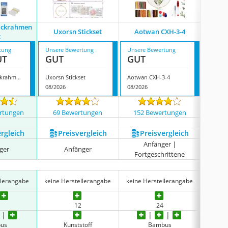
tickrahmen
Uxorsn Stickset
Aotwan CXH-3-4
Yinv
t
tung
Unsere Bewertung
Unsere Bewertung
Unsere
UT
GUT
GUT
GUT
Hausprofi Stickrahmen Set
Uxorsn Stickset
Aotwan CXH-3-4
Yinva 
08/2026
08/2026
08/202
rtungen
69 Bewertungen
152 Bewertungen
1403
ergleich
Preis­vergleich
Preis­vergleich
P
Anfänger |
ger
Anfänger
Fortgeschrittene
llerangabe
keine Herstellerangabe
keine Herstellerangabe
keine 
12
24
us
Kunststoff
Bambus