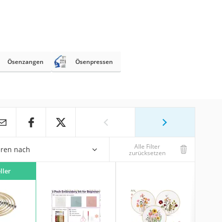
Ösenzangen
Ösenpressen
Alle Filter
eren nach
zurücksetzen
ller