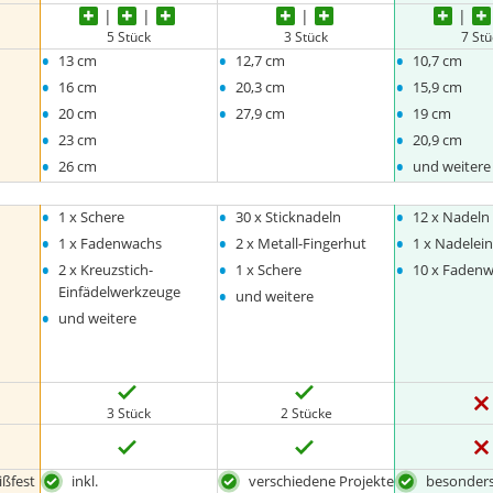
5 Stück
3 Stück
7 St
•
•
•
13 cm
12,7 cm
10,7 cm
•
•
•
16 cm
20,3 cm
15,9 cm
•
•
•
20 cm
27,9 cm
19 cm
•
•
23 cm
20,9 cm
•
•
26 cm
und weitere
•
•
•
1 x Schere
30 x Sticknadeln
12 x Nadeln
•
•
•
1 x Fadenwachs
2 x Metall-Fingerhut
1 x Nadelein
•
•
•
2 x Kreuzstich-
1 x Schere
10 x Faden
•
Einfädelwerkzeuge
und weitere
•
und weitere
3 Stück
2 Stücke
ißfest
inkl.
verschiedene Projekte
besonders