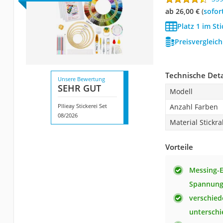
ab 26,00 €
(
Sofor
Platz 1 im St
Preisvergleic
Technische Deta
Unsere Bewertung
SEHR GUT
Modell
Pllieay Stickerei Set
Anzahl Farben
08/2026
Material Stick
Vorteile
Messing-E
Spannung
verschie
unterschi