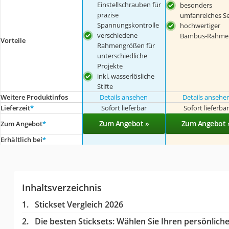
Einstellschrauben für
besonders
präzise
umfanreiches S
Spannungskontrolle
hochwertiger
verschiedene
Bambus-Rahme
Vorteile
Rahmengrößen für
unterschiedliche
Projekte
inkl. wasserlösliche
Stifte
Weitere Produktinfos
Details ansehen
Details ansehe
Lieferzeit
*
Sofort lieferbar
Sofort lieferba
Zum Angebot »
Zum Angebot 
Zum Angebot
*
Erhältlich bei
*
Inhaltsverzeichnis
Stickset Vergleich 2026
Die besten Sticksets:
Wählen Sie Ihren persönlichen