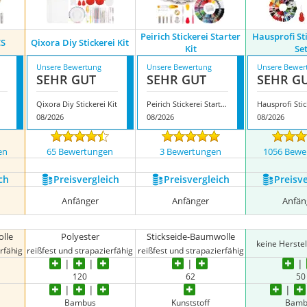
Peirich Stickerei Starter
Hausprofi S
CS
Qixora Diy Stickerei Kit
Kit
Se
Unsere Bewertung
Unsere Bewertung
Unsere Bewer
SEHR GUT
SEHR GUT
SEHR G
Qixora Diy Stickerei Kit
Peirich Stickerei Starter Kit
08/2026
08/2026
08/2026
en
65 Bewertungen
3 Bewertungen
1056 Bewe
ch
Preis­vergleich
Preis­vergleich
Preis­v
Anfänger
Anfänger
Anfän
lle
Polyester
Stickseide-Baumwolle
keine Herste
rfähig
reißfest und strapazierfähig
reißfest und strapazierfähig
120
62
50
Bambus
Kunststoff
Bamb