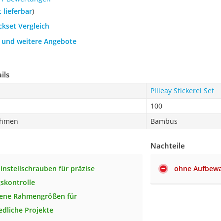
t lieferbar
)
ickset Vergleich
h und weitere Angebote
ils
Pllieay Stickerei Set
100
rahmen
Bambus
Nachteile
instellschrauben für präzise
ohne Aufbewa
skontrolle
dene Rahmengrößen für
edliche Projekte