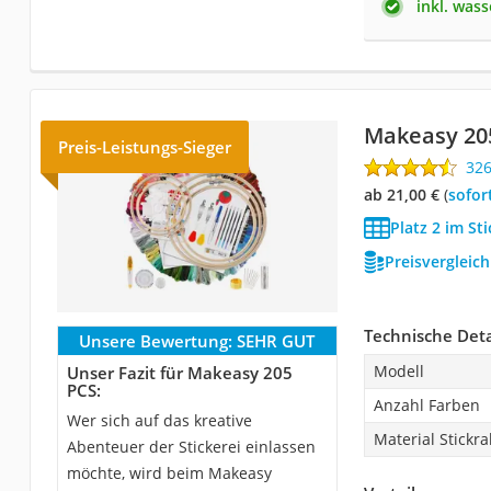
inkl. wass
Makeasy 20
Preis-Leistungs-Sieger
32
ab 21,00 €
(
Sofor
Platz 2 im St
Preisvergleic
Technische Deta
Unsere Bewertung:
SEHR GUT
Modell
Unser Fazit für Makeasy 205
PCS:
Anzahl Farben
Wer sich auf das kreative
Material Stick
Abenteuer der Stickerei einlassen
möchte, wird beim Makeasy