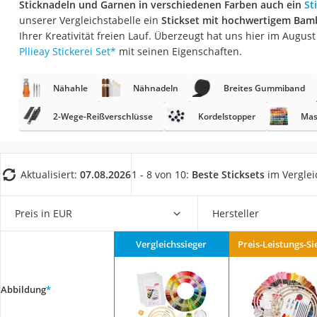
Sticknadeln und Garnen in verschiedenen Farben auch ein
St
Trekkingschuhe H
unserer Vergleichstabelle ein
Stickset mit hochwertigem Ba
Reisetasche mit Ro
Ihrer Kreativität freien Lauf. Überzeugt hat uns hier im Augu
Pllieay Stickerei Set
*
mit seinen Eigenschaften.
Klimmzugstation
Koffer
Nähahle
Nähnadeln
Breites Gummiband
Nachtsichtgerät
2-Wege-Reißverschlüsse
Kordelstopper
Mas
Faltschloss
Handgepäck-Koffe
Vibrationsplatte
Aktualisiert:
07.08.2026
1 - 8 von 10:
Beste Sticksets
im Verglei
Wanderschuhe He
Preis in EUR
Hersteller
Sicherheitsweste R
Service
Vergleichssieger
Preis-Leistungs-Si
Abbildung
*