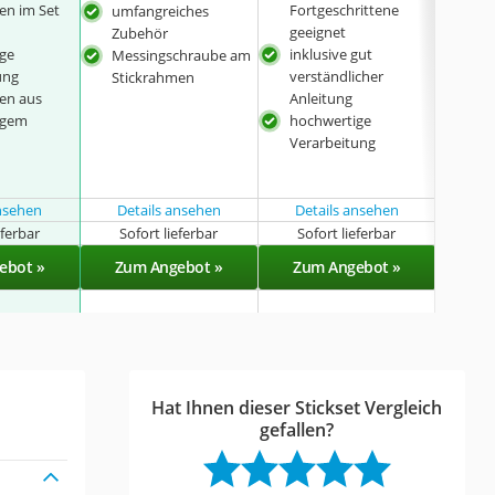
en im Set
Fortgeschrittene
Ver
umfangreiches
geeignet
umf
Zubehör
ge
inklusive gut
Zub
Messingschraube am
ung
verständlicher
inkl
Stickrahmen
en aus
Anleitung
vers
igem
hochwertige
Anl
Verarbeitung
ansehen
Details ansehen
Details ansehen
eferbar
Sofort lieferbar
Sofort lieferbar
Sof
ebot »
Zum Angebot »
Zum Angebot »
Zu
Hat Ihnen dieser Stickset Vergleich
gefallen?