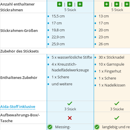
Anzahl enthaltener
5 Stück
5 Stück
Stickrahmen
•
•
15,5 cm
13 cm
•
•
17 cm
17 cm
•
•
19,8 cm
20 cm
Stickrahmen-Größen
•
•
22,9 cm
23 cm
•
•
25,9 cm
26 cm
Zubehör des Sticksets
•
•
5 x wasserlösliche Stifte
30 x Sticknadel
•
•
4 x Kreuzstich-
10 x Garnspule
•
Nadelfädelwerkzeuge
1 x Fingerhut
•
•
1 x Schere
Enthaltenes Zubehör
1 x Schere
•
•
und weitere
1 x Nadelkissen
Aida-Stoff inklusive
3 Stück
3 Stücke
Aufbewahrungs-Box/-
Tasche
Messing-
langlebig und re