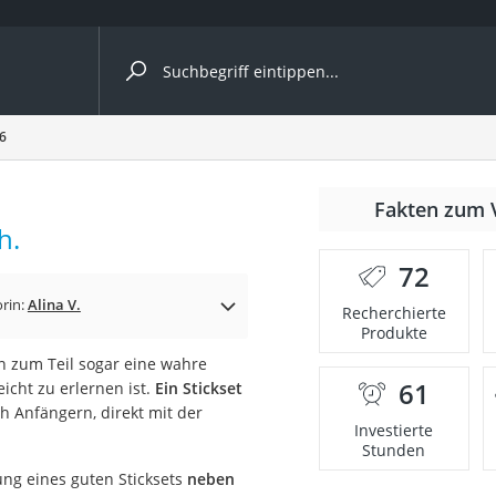
ergleiche nach Kategorie
26
Fakten zum 
h.
er
72
rin:
Alina V.
Recherchierte
Produkte
n zum Teil sogar eine wahre
61
eicht zu erlernen ist.
Ein Stickset
h Anfängern, direkt mit der
Investierte
Stunden
ung eines guten Sticksets
neben