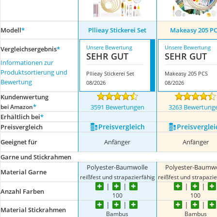
Modell
*
Pllieay Stickerei Set
Makeasy 205 P
Unsere Bewertung
Unsere Bewertung
Vergleichsergebnis
*
SEHR GUT
SEHR GUT
Informationen zur
Produktsortierung und
Pllieay Stickerei Set
Makeasy 205 PCS
Bewertung
08/2026
08/2026
Kundenwertung
*
bei Amazon
3591 Bewertungen
3263 Bewertung
Erhältlich bei
*
Preis­vergleich
Preis­verglei
Preis­vergleich
Geeignet für
Anfänger
Anfänger
Garne und Stickrahmen
Polyester-Baumwolle
Polyester-Baumwo
Material Garne
reißfest und strapazierfähig
reißfest und strapazie
Anzahl Farben
100
100
Material Stickrahmen
Bambus
Bambus