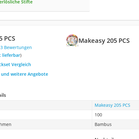
erlösliche Stifte
5 PCS
Makeasy 205 PCS
63 Bewertungen
t lieferbar
)
ickset Vergleich
h und weitere Angebote
ils
Makeasy 205 PCS
100
rahmen
Bambus