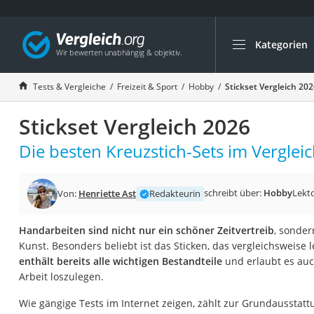
Kategorien
Die beliebtesten V
Freizeit & Sport
Tests & Vergleiche
Freizeit & Sport
Hobby
Stickset Vergleich 20
Gartentrampolin
Stickset Vergleich 2026
Trampolin
Metalldetektor
Die besten Kreuzstich-Sets im Vergleic
Eufab-Fahrradträg
Trampolin 366 cm
schreibt über:
Hobby
Lekto
Von:
Henriette Ast
Redakteurin
Fahrradschloss
Handarbeiten sind nicht nur ein schöner Zeitvertreib
, sonder
Aluminium-Koffer
Kunst. Besonders beliebt ist das Sticken, das vergleichsweise l
Futterboot
enthält bereits alle wichtigen Bestandteile
und erlaubt es auc
Arbeit loszulegen.
Air Bike
E-Bike-Dreirad
Wie gängige Tests im Internet zeigen, zählt zur Grundausstatt