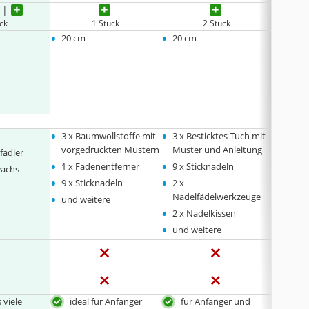
ück
1 Stück
2 Stück
•
•
•
20 cm
20 cm
20 cm
•
•
•
3 x Baumwollstoffe mit
3 x Besticktes Tuch mit
3 x be
vorgedruckten Mustern
Muster und Anleitung
Muste
fädler
•
•
•
1 x Fadenentferner
9 x Sticknadeln
3 x P
wachs
•
•
•
9 x Sticknadeln
2 x
6 x St
•
•
Nadelfädelwerkzeuge
und weitere
2 x Na
•
•
2 x Nadelkissen
und w
•
und weitere
 viele
ideal für Anfänger
für Anfänger und
hoc