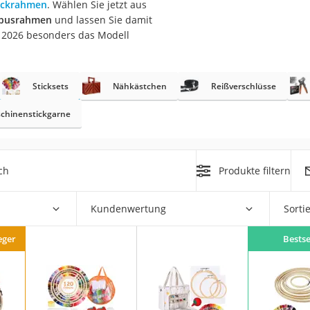
ickrahmen
. Wählen Sie jetzt aus
erren
mbusrahmen
und lassen Sie damit
llen
st 2026 besonders das Modell
Sticksets
Nähkästchen
Reißverschlüsse
chinenstickgarne
r
ch
Produkte filtern
rren
eiten
Kundenwertung
Sorti
eger
Bestse