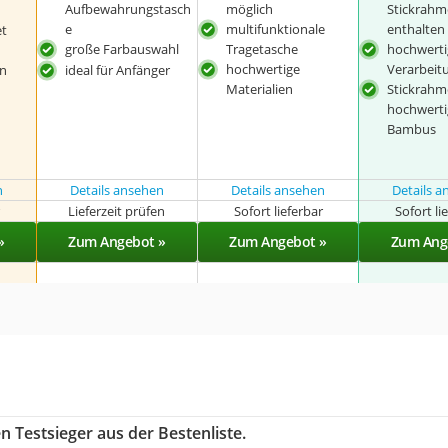
Aufbewahrungstasch
möglich
Stickrahm
e
multifunktionale
enthalten
et
große Farbauswahl
Tragetasche
hochwerti
hochwertige
Verarbeit
n
ideal für Anfänger
Materialien
Stickrahm
hochwert
Bambus
n
Details ansehen
Details ansehen
Details 
r
Lieferzeit prüfen
Sofort lieferbar
Sofort li
»
Zum Angebot »
Zum Angebot »
Zum Ang
 Testsieger aus der Bestenliste.