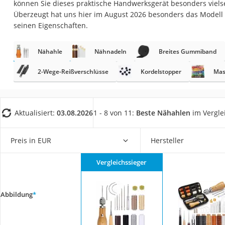
können Sie dieses praktische Handwerksgerät besonders vielse
Trekkingschuhe H
Überzeugt hat uns hier im August 2026 besonders das Modell
Reisetasche mit Ro
seinen Eigenschaften.
Klimmzugstation
Nähahle
Nähnadeln
Breites Gummiband
Koffer
Nachtsichtgerät
2-Wege-Reißverschlüsse
Kordelstopper
Mas
Faltschloss
Handgepäck-Koffe
Aktualisiert:
03.08.2026
1 - 8 von 11:
Beste Nähahlen
im Vergle
Vibrationsplatte
Wanderschuhe He
Preis in EUR
Hersteller
Sicherheitsweste R
Vergleichssieger
Service
Abbildung
*