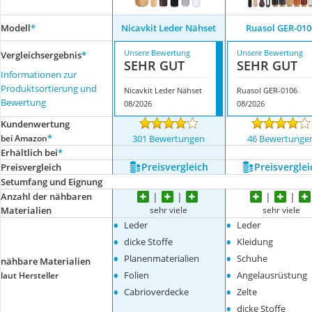
Modell
*
Nicavkit Leder Nähset
Ruasol GER-010
Unsere Bewertung
Unsere Bewertung
Vergleichsergebnis
*
SEHR GUT
SEHR GUT
Informationen zur
Produktsortierung und
Nicavkit Leder Nähset
Ruasol GER-0106
Bewertung
08/2026
08/2026
Kundenwertung
*
bei Amazon
301 Bewertungen
46 Bewertunge
Erhältlich bei
*
Preis­vergleich
Preis­verglei
Preis­vergleich
Setumfang und Eignung
Anzahl der nähbaren
sehr viele
sehr viele
Materialien
•
•
Leder
Leder
•
•
dicke Stoffe
Kleidung
•
•
Planenmaterialien
Schuhe
nähbare Materialien
•
•
Folien
Angelausrüstung
laut Hersteller
•
•
Cabrioverdecke
Zelte
•
dicke Stoffe