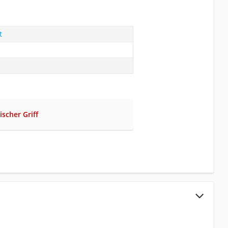
t
scher Griff