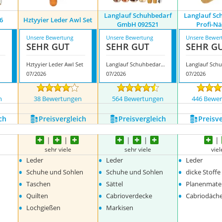
‎Langlauf Schuhbedarf
Langlauf Sc
6
Hztyyier Leder Awl Set
GmbH ‎092521
Profi-N
Unsere Bewertung
Unsere Bewertung
Unsere Bewer
SEHR GUT
SEHR GUT
SEHR G
Hztyyier Leder Awl Set
‎Langlauf Schuhbedarf GmbH ‎092521
07/2026
07/2026
07/2026
n
38 Bewertungen
564 Bewertungen
446 Bewe
ch
Preis­vergleich
Preis­vergleich
Preis­v
sehr viele
sehr viele
viel
•
•
•
Leder
Leder
Leder
•
•
•
Schuhe und Sohlen
Schuhe und Sohlen
dicke Stoffe
•
•
•
Taschen
Sättel
Planenmater
•
•
•
Quilten
Cabrioverdecke
Cabriodäch
•
•
Lochgießen
Markisen