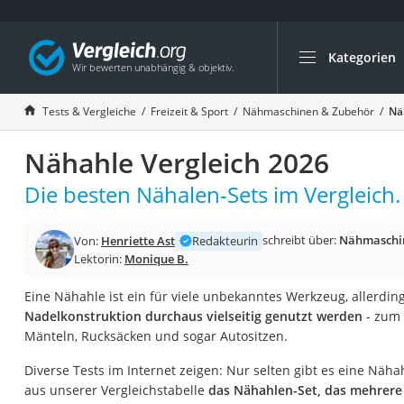
Kategorien
Die beliebtesten V
Freizeit & Sport
Tests & Vergleiche
Freizeit & Sport
Nähmaschinen & Zubehör
Nä
Gartentrampolin
Nähahle Vergleich 2026
Trampolin
Metalldetektor
Die besten Nähalen-Sets im Vergleich.
Eufab-Fahrradträg
schreibt über:
Nähmaschi
Von:
Henriette Ast
Redakteurin
Trampolin 366 cm
Lektorin:
Monique B.
Fahrradschloss
Eine Nähahle ist ein für viele unbekanntes Werkzeug, allerdin
Aluminium-Koffer
Nadelkonstruktion durchaus vielseitig genutzt werden
- zum 
Futterboot
Mänteln, Rucksäcken und sogar Autositzen.
Air Bike
Diverse Tests im Internet zeigen: Nur selten gibt es eine Näh
E-Bike-Dreirad
aus unserer Vergleichstabelle
das Nähahlen-Set, das mehrere