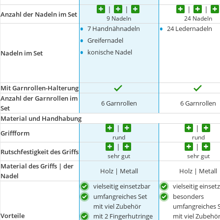
Anzahl der Nadeln im Set
9 Nadeln
24 Nadeln
•
•
7 Handnähnadeln
24 Ledernadeln
•
Greifernadel
•
konische Nadel
Nadeln im Set
Mit Garnrollen-Halterung
Anzahl der Garnrollen im
6 Garnrollen
6 Garnrollen
Set
Material und Handhabung
Griffform
rund
rund
Rutschfestigkeit des Griffs
sehr gut
sehr gut
Material des Griffs | der
Holz | Metall
Holz | Metall
Nadel
vielseitig einsetzbar
vielseitig einset
umfangreiches Set
besonders
mit viel Zubehör
umfangreiches 
Vorteile
mit 2 Fingerhutringe
mit viel Zubehö