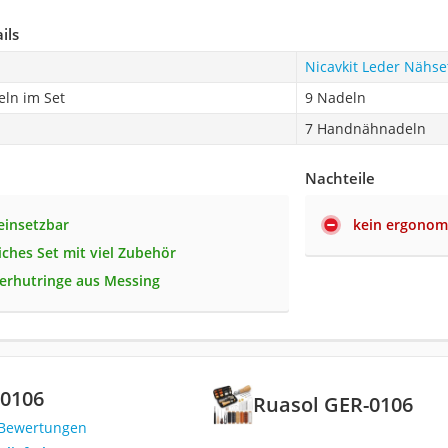
ils
Nicavkit Leder Nähse
eln im Set
9 Nadeln
7 Handnähnadeln
Nachteile
 einsetzbar
kein ergonomi
ches Set mit viel Zubehör
gerhutringe aus Messing
-0106
Ruasol GER-0106
 Bewertungen