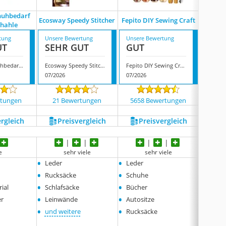
huhbedarf
Langla
Ecosway Speedy Stitcher
Fepito DIY Sewing Craft
ähahle
Hand
tung
Unsere Bewertung
Unsere Bewertung
Unsere
UT
SEHR GUT
GUT
GUT
Langlauf Schuhbedarf Profi-Nähahle
Ecosway Speedy Stitcher
Fepito DIY Sewing Craft
07/2026
07/2026
08/202
rtungen
21 Bewertungen
5658 Bewertungen
590
ergleich
Preis­vergleich
Preis­vergleich
P
e
sehr viele
sehr viele
•
•
•
Leder
Leder
eder
•
•
•
Rucksäcke
Schuhe
Schuh
•
•
•
ial
Schlafsäcke
Bücher
Sättel
•
•
•
er
Leinwände
Autositze
Cabri
•
•
•
und weitere
Rucksäcke
Autos
•
Rucks