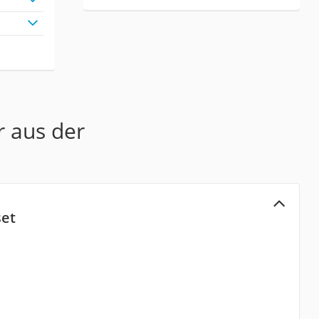
r aus der
set