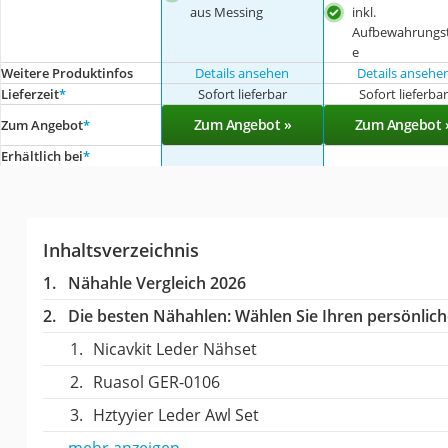
aus Messing
inkl.
Aufbewahrungs
e
Weitere Produktinfos
Details ansehen
Details ansehe
Lieferzeit
*
Sofort lieferbar
Sofort lieferba
Zum Angebot »
Zum Angebot 
Zum Angebot
*
Erhältlich bei
*
Inhaltsverzeichnis
Nähahle Vergleich 2026
Die besten Nähahlen:
Wählen Sie Ihren persönliche
Nicavkit Leder Nähset
Ruasol GER-0106
Hztyyier Leder Awl Set
mehr anzeigen