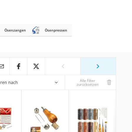
Ösenzangen
Ösenpressen
Alle Filter
eren nach
zurücksetzen