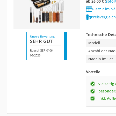
ab 26,00 €
(
Sofor
Platz 2 im Nä
Preisvergleic
Technische Deta
Unsere Bewertung
SEHR GUT
Modell
Ruasol GER-0106
Anzahl der Nad
08/2026
Nadeln im Set
Vorteile
vielseitig
besonders
inkl. Auf