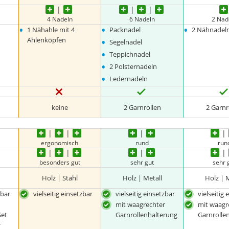
4 Nadeln
6 Nadeln
2 Nad
•
•
•
1 Nähahle mit 4
Packnadel
2 Nähnadel
•
Ahlenköpfen
Segelnadel
•
Teppichnadel
•
2 Polsternadeln
•
Ledernadeln
keine
2 Garnrollen
2 Garnr
ergonomisch
rund
run
besonders gut
sehr gut
sehr 
Holz | Stahl
Holz | Metall
Holz | 
zbar
vielseitig einsetzbar
vielseitig einsetzbar
vielseitig
mit waagrechter
mit waagr
Set
Garnrollenhalterung
Garnrolle
r