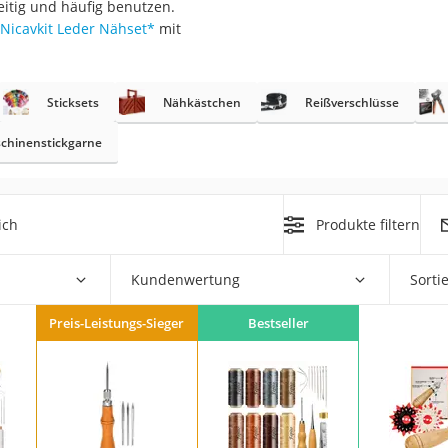
itig und häufig benutzen.
erren
Nicavkit Leder Nähset
*
mit
llen
Sticksets
Nähkästchen
Reißverschlüsse
chinenstickgarne
r
ich
Produkte filtern
rren
Kundenwertung
Sorti
eiten
Preis-Leistungs-Sieger
Bestseller