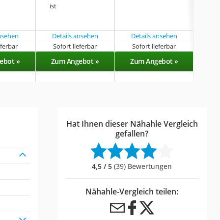
ist
unv
ansehen
Details ansehen
Details ansehen
Det
eferbar
Sofort lieferbar
Sofort lieferbar
Sof
ebot »
Zum Angebot »
Zum Angebot »
Zu
Hat Ihnen dieser Nähahle Vergleich
gefallen?
4,5 / 5
(39) Bewertungen
Nähahle-Vergleich teilen: