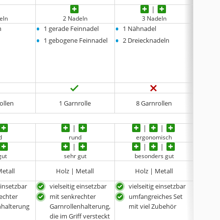
eln
2 Nadeln
3 Nadeln
•
•
•
n
1 gerade Feinnadel
1 Nähnadel
1 Näh
•
•
1 gebogene Feinnadel
2 Dreiecknadeln
ollen
1 Garnrolle
8 Garnrollen
d
rund
ergonomisch
gut
sehr gut
besonders gut
Metall
Holz | Metall
Holz | Metall
H
 einsetzbar
vielseitig einsetzbar
vielseitig einsetzbar
viel
echter
mit senkrechter
umfangreiches Set
mit
nhalterung
Garnrollenhalterung,
mit viel Zubehör
Gar
die im Griff versteckt
Die 