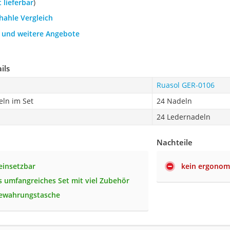
t lieferbar
)
hahle Vergleich
h und weitere Angebote
ils
Ruasol GER-0106
eln im Set
24 Nadeln
24 Ledernadeln
Nachteile
 einsetzbar
kein ergonomi
 umfangreiches Set mit viel Zubehör
bewahrungstasche