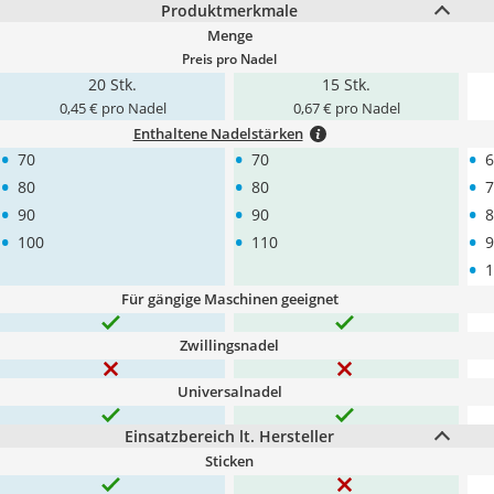
Produktmerkmale
Menge
Preis pro Nadel
20 Stk.
15 Stk.
0,45 € pro Nadel
0,67 € pro Nadel
Enthaltene Nadelstärken
•
•
•
70
70
6
•
•
•
80
80
7
•
•
•
90
90
8
•
•
•
100
110
9
•
1
Für gängige Maschinen geeignet
Zwillingsnadel
Universalnadel
Einsatzbereich lt. Hersteller
Sticken