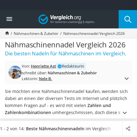
Die beliebtesten Vergleiche nach Kategorie
Vergleich
Freizeit & Sport
Gartentrampolin
Nähmaschinen & Zubehör
Nähmaschinennadel Vergleich 2026
Trampolin
Metalldetektor
Nähmaschinennadel Vergleich 2026
Eufab-Fahrradträger
Die besten Nadeln für Nähmaschinen im Vergleich.
Trampolin 366 cm
Fahrradschloss
Von:
Henriette Ast
Redakteurin
Aluminium-Koffer
schreibt über:
Nähmaschinen & Zubehör
Futterboot
Lektorin:
Nele B.
Air Bike
E-Bike-Dreirad
Sie möchten eine Nähmaschinennadel kaufen, wenden sich
Trekkingschuhe Herren
dabei an einen der diversen Tests im Internet und plötzlich
Reisetasche mit Rollen
kommen Fragen auf - es wird mit vielen
Zahlen und
Klimmzugstation
Zahlenkombinationen
umhergeschmissen, doch diese sind
Koffer
äußerst wichtig für Ihre Nähmaschinennadel-
Nachtsichtgerät
Kaufentscheidung.
Sie sind Nähmaschinen-Anfänger und
1 - 2 von 14:
Beste Nähmaschinennadeln
im Vergleich
Faltschloss
möchten sich erst mal ein wenig mit dem Thema