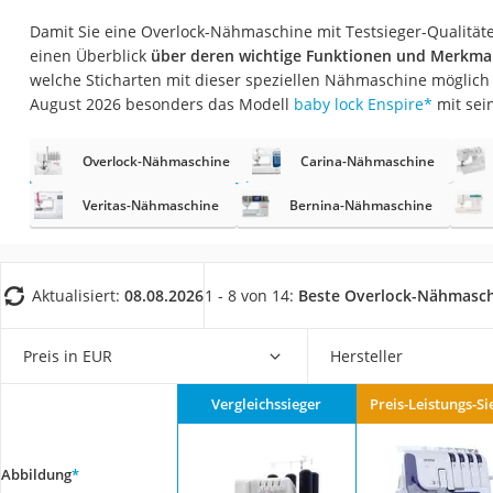
Trekkingschuhe H
Damit Sie eine Overlock-Nähmaschine mit Testsieger-Qualität
Reisetasche mit Ro
einen Überblick
über deren wichtige Funktionen und Merkma
welche Sticharten mit dieser speziellen Nähmaschine möglich 
Klimmzugstation
August 2026 besonders das Modell
baby lock Enspire
*
mit sei
Koffer
Nachtsichtgerät
Overlock-Nähmaschine
Carina-Nähmaschine
Faltschloss
Veritas-Nähmaschine
Bernina-Nähmaschine
Handgepäck-Koffe
Vibrationsplatte
Aktualisiert:
08.08.2026
1 - 8 von 14:
Beste Overlock-Nähmasc
Wanderschuhe He
Sicherheitsweste R
Preis in EUR
Hersteller
Service
Vergleichssieger
Preis-Leistungs-Si
Abbildung
*