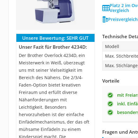
Platz 2 im O
Vergleich
Preisvergleic
Technische Deta
Unsere Bewertung:
SEHR GUT
Modell
Unser Fazit für Brother 4234D:
Der Brother Overlock 4234D, ein
Max. Stichbreit
Meisterwerk in Weiß, überzeugt
Max. Stichlänge
uns mit seiner Vielseitigkeit im
Bereich des Nähens. Die 2/3/4-
Vorteile
Faden-Option bietet kreativen
Freiraum und erfüllt diverse
mit Freia
Nähanforderungen mit
inkl. Einf
Leichtigkeit. Besonders
besonders
hervorzuheben ist der einfache
Einfädelmechanismus, der das oft
mühsame Einfädeln zu einem
Fragen und Ant
Kinderspiel macht. Die