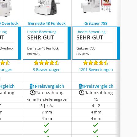
0 Overlock
Bernette 48 Funlock
Gritzner 788
Bernin
tung
Unsere Bewertung
Unsere Bewertung
Unsere
UT
SEHR GUT
SEHR GUT
SEH
Overlock
Bernette 48 Funlock
Gritzner 788
Bernin
08/2026
08/2026
08/202
tungen
9 Bewertungen
1201 Bewertungen
31 
ehr anzeigen
ergleich
Preis­vergleich
Preis­vergleich
P
zahlung
Ratenzahlung
Ratenzahlung
R
15
keine Herstellerangabe
2
5 | k.A.
4 | 2
m
7 mm
4 mm
m
4 mm
4 mm