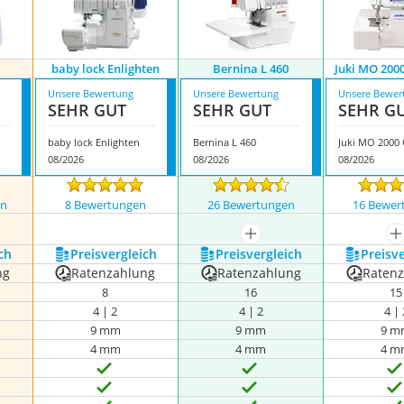
D
baby lock Enlighten
Bernina L 460
Juki MO 200
Unsere Bewertung
Unsere Bewertung
Unsere Bewer
SEHR GUT
SEHR GUT
SEHR G
baby lock Enlighten
Bernina L 460
Juki MO 2000 
08/2026
08/2026
08/2026
en
8 Bewertungen
26 Bewertungen
16 Bewer
nzeigen
mehr anzeigen
m
ch
Preis­vergleich
Preis­vergleich
Preis­v
ng
Ratenzahlung
Ratenzahlung
Raten
8
16
15
4 | 2
4 | 2
4 | 
9 mm
9 mm
9 m
4 mm
4 mm
4 m