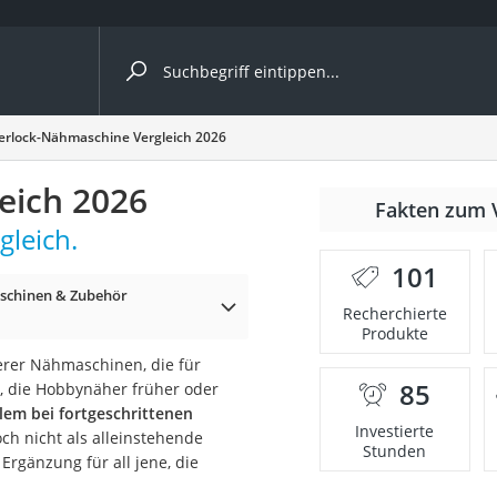
ergleiche nach Kategorie
erlock-Nähmaschine Vergleich 2026
eich 2026
Fakten zum 
leich.
er
101
chinen & Zubehör
Recherchierte
Produkte
erer Nähmaschinen, die für
85
n, die Hobbynäher früher oder
llem bei fortgeschrittenen
Investierte
ch nicht als alleinstehende
Stunden
rgänzung für all jene, die