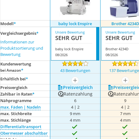
Modell
*
baby lock Enspire
Brother 4234
Unsere Bewertung
Unsere Bewertung
Vergleichsergebnis
*
SEHR GUT
SEHR GUT
Informationen zur
Produktsortierung und
baby lock Enspire
Brother 4234D
Bewertung
08/2026
08/2026
Kundenwertung
*
bei Amazon
43 Bewertungen
137 Bewertung
Erhältlich bei
*
mehr anzeigen
mehr a
Preis­vergleich
Preis­verglei
Preis­vergleich
Ratenzahlung
Ratenzahlu
Zahlbar in Raten
*
Nähprogramme
6
9
max. Fäden | Nadeln
4 | 2
4 | 2
max. Stichbreite
9 mm
7 mm
max. Stichlänge
4 mm
4 mm
Differentialtransport
Obermesser abschaltbar