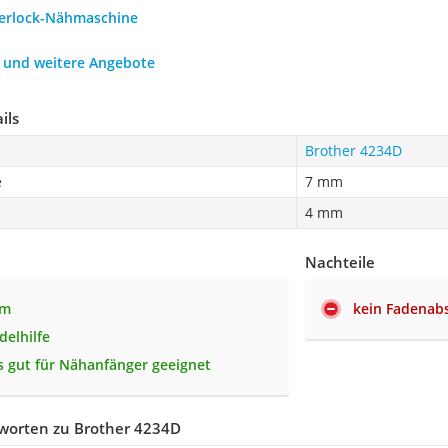
verlock-Nähmaschine
h und weitere Angebote
ils
Brother 4234D
e
7 mm
4 mm
Nachteile
rm
kein Fadenab
ädelhilfe
 gut für Nähanfänger geeignet
worten zu Brother 4234D