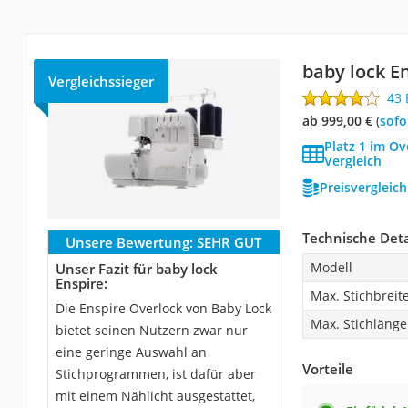
baby lock E
Vergleichssieger
43
ab 999,00 €
(
Sof
Platz 1 im O
Vergleich
Preisvergleic
Technische Deta
Unsere Bewertung:
SEHR GUT
Modell
Unser Fazit für baby lock
Enspire:
Max. Stichbreit
Die Enspire Overlock von Baby Lock
Max. Stichlänge
bietet seinen Nutzern zwar nur
eine geringe Auswahl an
Vorteile
Stichprogrammen, ist dafür aber
mit einem Nählicht ausgestattet,