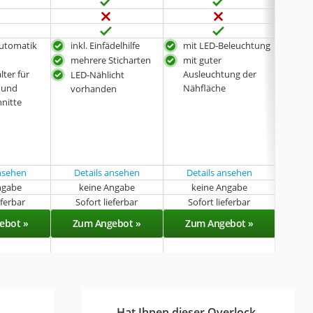
Automatik
inkl. Einfädelhilfe
mit LED-Beleuchtung
inkl
mehrere Sticharten
mit guter
lter für
Ausleuchtung der
LED-Nählicht
 und
Nähfläche
vorhanden
hnitte
ansehen
Details ansehen
Details ansehen
Det
ngabe
keine Angabe
keine Angabe
k
eferbar
Sofort lieferbar
Sofort lieferbar
Sof
ebot »
Zum Angebot »
Zum Angebot »
Zu
Hat Ihnen dieser Overlock-