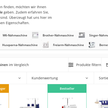
erren
en finden, möchten wir Ihnen
llen
le
geben. Zudem erfahren Sie,
sind. Überzeugt hat uns hier im
nen Eigenschaften.
W6-Nähmaschine
Brother-Nähmaschine
Singer-Nähm
Husqvarna-Nähmaschine
Freiarm-Nähmaschine
Berne
r
hinen
im Vergleich
Produkte filtern
rren
eiten
Kundenwertung
Sorti
eger
Bestseller