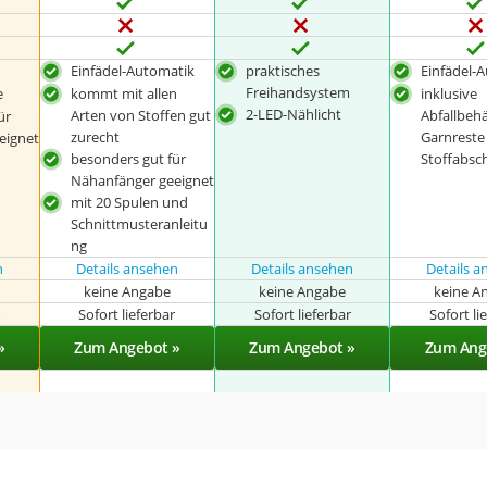
Einfädel-Automatik
praktisches
Einfädel-
Freihandsystem
e
kommt mit allen
inklusive
2-LED-Nählicht
Arten von Stoffen gut
Abfallbehä
ür
zurecht
Garnreste
eignet
besonders gut für
Stoffabsc
Nähanfänger geeignet
mit 20 Spulen und
Schnittmusteranleitu
ng
n
Details ansehen
Details ansehen
Details 
keine Angabe
keine Angabe
keine A
r
Sofort lieferbar
Sofort lieferbar
Sofort li
»
Zum Angebot »
Zum Angebot »
Zum Ang