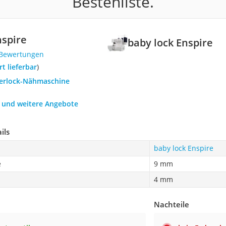
Bestenliste.
nspire
baby lock Enspire
 Bewertungen
ort lieferbar
)
verlock-Nähmaschine
h und weitere Angebote
ils
baby lock Enspire
e
9 mm
4 mm
Nachteile