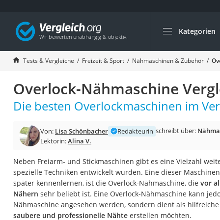
Kategorien
Die beliebtesten V
Freizeit & Sport
Tests & Vergleiche
Freizeit & Sport
Nähmaschinen & Zubehör
Ov
Gartentrampolin
Overlock-Nähmaschine Vergl
Trampolin
Metalldetektor
Die besten Overlockmaschinen im Verg
Eufab-Fahrradträg
schreibt über:
Nähmas
Von:
Lisa Schönbacher
Redakteurin
Trampolin 366 cm
Lektorin:
Alina V.
Fahrradschloss
Neben Freiarm- und Stickmaschinen gibt es eine Vielzahl weit
Aluminium-Koffer
spezielle Techniken entwickelt wurden. Eine dieser Maschine
Futterboot
später kennenlernen, ist die Overlock-Nähmaschine, die
vor a
Nähern
sehr beliebt ist. Eine Overlock-Nähmaschine kann jedo
Air Bike
Nähmaschine angesehen werden, sondern dient als hilfreiche E
E-Bike-Dreirad
saubere und professionelle Nähte
erstellen möchten.