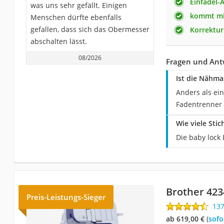
Einfädel-
was uns sehr gefällt. Einigen
kommt mit
Menschen dürfte ebenfalls
gefallen, dass sich das Obermesser
Korrektu
abschalten lässt.
08/2026
Fragen und Antw
Ist die Nähma
Anders als ei
Fadentrenner 
Wie viele Sti
Die baby lock
Brother 42
Preis-Leistungs-Sieger
13
ab 619,00 €
(
Sof