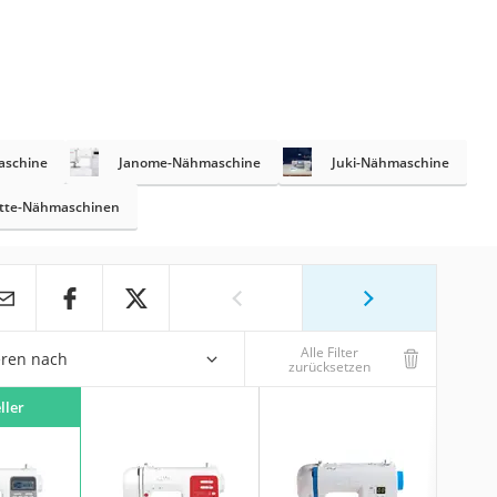
aschine
Janome-Nähmaschine
Juki-Nähmaschine
tte-Nähmaschinen
Alle Filter
eren nach
zurücksetzen
ller