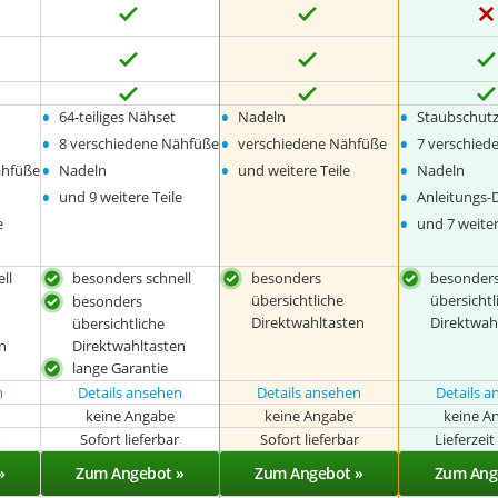
•
•
•
64-teiliges Nähset
Nadeln
Staubschutz
•
•
•
8 verschiedene Nähfüße
verschiedene Nähfüße
7 verschied
•
•
•
ähfüße
Nadeln
und weitere Teile
Nadeln
•
•
und 9 weitere Teile
Anleitungs
•
e
und 7 weiter
ll
besonders schnell
besonders
besonder
übersichtliche
übersichtl
besonders
Direktwahltasten
Direktwah
übersichtliche
n
Direktwahltasten
lange Garantie
n
Details ansehen
Details ansehen
Details 
keine Angabe
keine Angabe
keine A
r
Sofort lieferbar
Sofort lieferbar
Lieferzei
»
Zum Angebot »
Zum Angebot »
Zum Ang