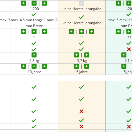
1.200
keine Herstellerangabe
1.2
max. 7
max. 4,5 mm Länge | max. 7
max. 5 mm Län
keine Herstellerangabe
mm Breite
mm Br
9
11
11
6,8 kg
5,7 kg
6,1 
10 Jahre
5 Jahre
5 Jah