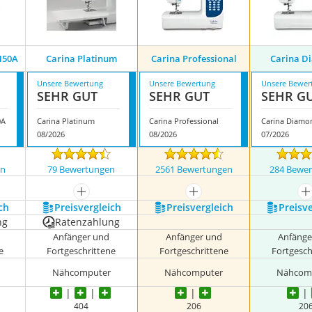
H50A
Carina Platinum
Carina Professional
Carina D
Unsere Bewertung
Unsere Bewertung
Unsere Bewer
SEHR GUT
SEHR GUT
SEHR G
0A
Carina Platinum
Carina Professional
Carina Diamo
08/2026
08/2026
07/2026
en
79 Bewertungen
2561 Bewertungen
284 Bewe
nzeigen
mehr anzeigen
mehr anzeigen
m
ch
Preis­vergleich
Preis­vergleich
Preis­v
ng
Ratenzahlung
Anfänger und
Anfänger und
Anfänge
e
Fortgeschrittene
Fortgeschrittene
Fortgesch
Nähcomputer
Nähcomputer
Nähcom
404
206
20