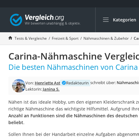
Kategorien
Die beliebtesten V
Freizeit & Sport
Tests & Vergleiche
Freizeit & Sport
Nähmaschinen & Zubehör
Ca
Gartentrampolin
Carina-Nähmaschine Verglei
Trampolin
Metalldetektor
Die besten Nähmaschinen von Carina 
Eufab-Fahrradträg
schreibt über:
Nähmaschi
Von:
Henriette Ast
Redakteurin
Trampolin 366 cm
Lektorin:
Janina S.
Fahrradschloss
Nähen ist das ideale Hobby, um den eigenen Kleiderschrank zu 
Aluminium-Koffer
richtige Nähmaschine das wichtigste Hilfsmittel. Aufgrund Ihr
Futterboot
Anzahl an Funktionen sind die Nähmaschinen des deutschen H
beliebt
.
Air Bike
E-Bike-Dreirad
Sollen Ihnen bei der Handarbeit einzelne Aufgaben abgenomm