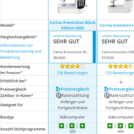
Carina R-evolution Black
Modell
*
Carina Evolution 
Edition 2020
Unsere Bewertung
Unsere Bewertung
Vergleichsergebnis
*
SEHR GUT
SEHR GUT
Informationen zur
Produktsortierung und
Carina R-evolution Black Edition 2020
Carina Evolution H5
Bewertung
08/2026
07/2026
Kundenwertung
*
bei Amazon
126 Bewertungen
120 Bewertung
Erhältlich bei
*
mehr a
Preis­vergleich
Preis­verglei
Preis­vergleich
Ratenzahlung
Ratenzahlu
Zahlbar in Raten
*
Anfänger und
Anfänger und
Geeignet für
Fortgeschrittene
Fortgeschritten
Bautyp
Nähcomputer
Nähcomputer
Anzahl Stichprogramme
300
404