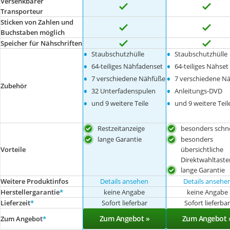
Versenkbarer
Transporteur
Sticken von Zahlen und
Buchstaben möglich
Speicher für Nähschriften
•
•
Staubschutzhülle
Staubschutzhülle
•
•
64-teiliges Nähfadenset
64-teiliges Nähset
•
•
7 verschiedene Nähfüße
7 verschiedene N
Zubehör
•
•
32 Unterfadenspulen
Anleitungs-DVD
•
•
und 9 weitere Teile
und 9 weitere Teil
Restzeitanzeige
besonders schne
lange Garantie
besonders
Vorteile
übersichtliche
Direktwahltaste
lange Garantie
Weitere Produktinfos
Details ansehen
Details ansehe
Herstellergarantie
*
keine Angabe
keine Angabe
Lieferzeit
*
Sofort lieferbar
Sofort lieferba
Zum Angebot »
Zum Angebot 
Zum Angebot
*