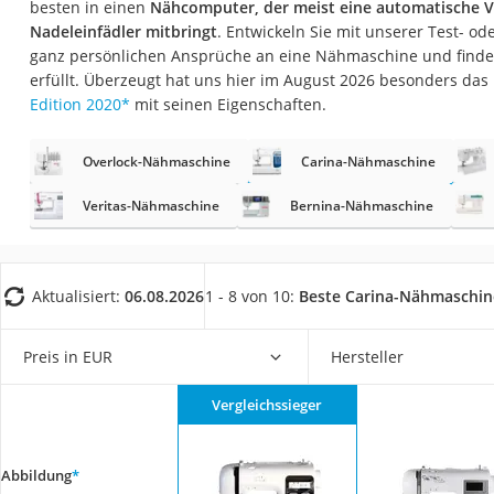
besten in einen
Nähcomputer, der meist eine automatische 
Trekkingschuhe H
Nadeleinfädler mitbringt
. Entwickeln Sie mit unserer Test- ode
Reisetasche mit Ro
ganz persönlichen Ansprüche an eine Nähmaschine und finden
erfüllt. Überzeugt hat uns hier im August 2026 besonders das
Klimmzugstation
Edition 2020
*
mit seinen Eigenschaften.
Koffer
Nachtsichtgerät
Overlock-Nähmaschine
Carina-Nähmaschine
Faltschloss
Veritas-Nähmaschine
Bernina-Nähmaschine
Handgepäck-Koffe
Vibrationsplatte
Aktualisiert:
06.08.2026
1 - 8 von 10:
Beste Carina-Nähmaschi
Wanderschuhe He
Sicherheitsweste R
Preis in EUR
Hersteller
Service
Vergleichssieger
Abbildung
*