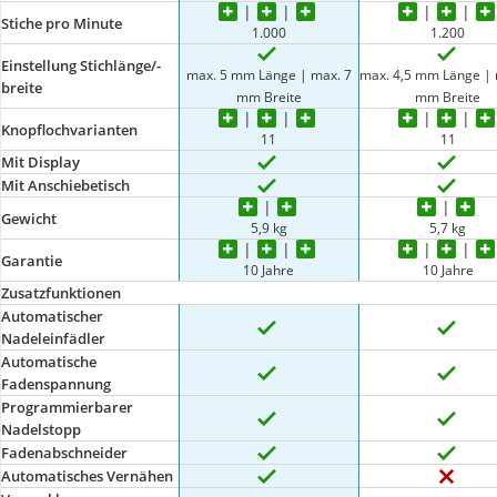
Stiche pro Minute
1.000
1.200
Einstellung Stichlänge/-
max. 5 mm Länge | max. 7
max. 4,5 mm Länge | 
breite
mm Breite
mm Breite
Knopflochvarianten
11
11
Mit Display
Mit Anschiebetisch
Gewicht
5,9 kg
5,7 kg
Garantie
10 Jahre
10 Jahre
Zusatzfunktionen
Automatischer
Nadeleinfädler
Automatische
Fadenspannung
Programmierbarer
Nadelstopp
Fadenabschneider
Automatisches Vernähen