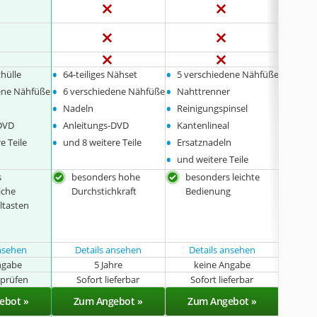
•
•
•
hülle
64-teiliges Nähset
5 verschiedene Nähfüße
Staub
•
•
•
ene Nähfüße
6 verschiedene Nähfüße
Nahttrenner
5 ver
•
•
•
Nadeln
Reinigungspinsel
Greif
•
•
•
-DVD
Anleitungs-DVD
Kantenlineal
Nadel
•
•
•
e Teile
und 8 weitere Teile
Ersatznadeln
und we
•
und weitere Teile
s
besonders hohe
besonders leichte
bes
iche
Durchstichkraft
Bedienung
elas
ltasten
gee
ansehen
Details ansehen
Details ansehen
Det
ngabe
5 Jahre
keine Angabe
k
t prüfen
Sofort lieferbar
Sofort lieferbar
Sof
ebot »
Zum Angebot »
Zum Angebot »
Zu