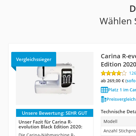
D
Wählen S
Carina R-ev
Vergleichssieger
Edition 202
12
ab 269,00 €
(
Sof
Platz 1 im C
Preisvergleic
Technische Deta
Unsere Bewertung:
SEHR GUT
Modell
Unser Fazit für Carina R-
evolution Black Edition 2020:
Anzahl Stichp
Die Carina-Nähmaschine R-