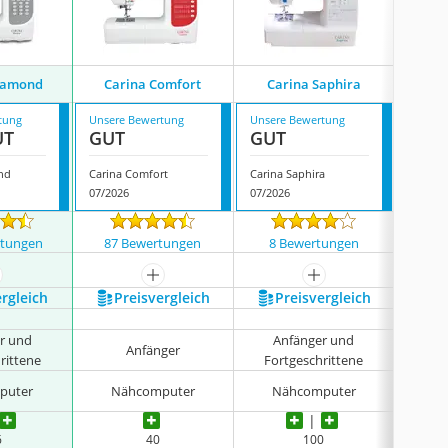
Carin
iamond
Carina Comfort
Carina Saphira
tung
Unsere Bewertung
Unsere Bewertung
Unsere
UT
GUT
GUT
GUT
nd
Carina Comfort
Carina Saphira
07/2026
07/2026
08/202
rtungen
87 Bewertungen
8 Bewertungen
14 
ehr anzeigen
mehr anzeigen
mehr anzeigen
ergleich
Preis­vergleich
Preis­vergleich
P
r und
Anfänger und
A
Anfänger
rittene
Fortgeschrittene
For
el
puter
Nähcomputer
Nähcomputer
Freia
6
40
100