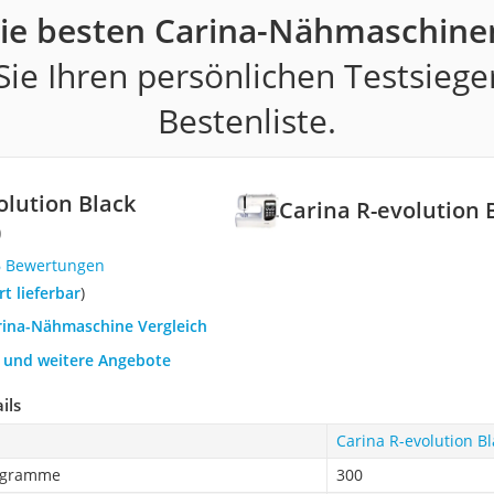
ie besten Carina-Nähmaschine
ie Ihren persönlichen Testsiege
Bestenliste.
olution Black
Carina R-evolution 
0
6 Bewertungen
ort lieferbar
)
arina-Nähmaschine Vergleich
h und weitere Angebote
ils
Carina R-evolution Bl
rogramme
300