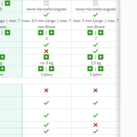
00
keine Herstellerangabe
keine Herstellerangabe
keine 
ge | max. 7
max. 4,5 mm Länge | max. 7
max. 5 mm Länge | max. 7
max. 4 m
eite
mm Breite
mm Breite
3
7
kg
ca. 8 kg
5,5 kg
re
5 Jahre
5 Jahre
keine 