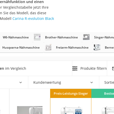
Vernähfunktion und einen
erren
r Vergleichstabelle jetzt Ihre
llen
 Sie das Modell, das diese
 Modell
Carina R-evolution Black
W6-Nähmaschine
Brother-Nähmaschine
Singer-Nähm
Husqvarna-Nähmaschine
Freiarm-Nähmaschine
Berne
r
nen
im Vergleich
Produkte filtern
rren
eiten
Kundenwertung
Sorti
Preis-Leistungs-Sieger
Bestse