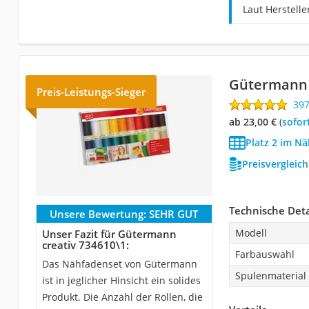
Laut Herstell
Gütermann 
Preis-Leistungs-Sieger
39
ab 23,00 €
(
Sofor
Platz 2 im Nä
Preisvergleic
Technische Deta
Unsere Bewertung:
SEHR GUT
Modell
Unser Fazit für Gütermann
creativ 734610\1:
Farbauswahl
Das Nähfadenset von Gütermann
Spulenmaterial
ist in jeglicher Hinsicht ein solides
Produkt. Die Anzahl der Rollen, die