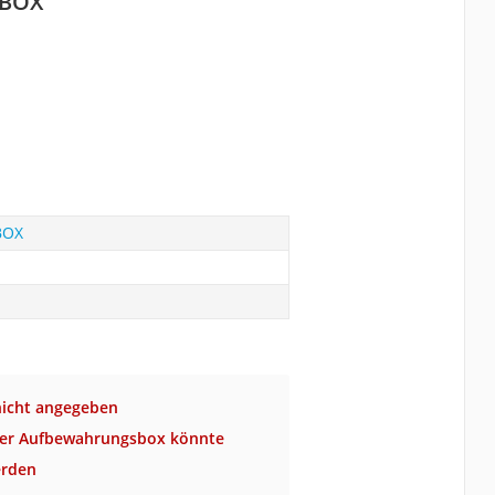
MBOX
BOX
nicht angegeben
 der Aufbewahrungsbox könnte
erden