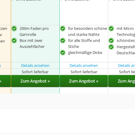
tzen
200m Faden pro
für besonders schöne
mit Micro
Garnrolle
und starke Nähte
Technolog
ar
Box mit zwei
für alle Stoffe und
schönstes
ben
Ausziehfächer
Stiche
Hergestell
gleichmäßige Dicke
Deutschl
n
Details ansehen
Details ansehen
Details 
r
Sofort lieferbar
Sofort lieferbar
Sofort li
»
Zum Angebot »
Zum Angebot »
Zum Ang