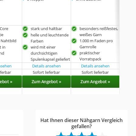
 Core
stark und haltbar
besonders reißfestes,
seh
ie
weißes Garn
Ver
helle und leuchtende
 Nahtbild
1.000 m Faden pro
kräf
Farben
Garnrolle
t in
wird mit einer
im 
praktischer
and
durchsichtigen
Näh
Vorratspack
Spulenkapsel geliefert
sehr
ansehen
Details ansehen
Details ansehen
Det
eferbar
Sofort lieferbar
Sofort lieferbar
Sof
ebot »
Zum Angebot »
Zum Angebot »
Zu
Hat Ihnen dieser Nähgarn Vergleich
gefallen?