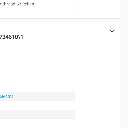
mthread 63 Rollen.
734610\1
34610\1