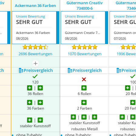
tiv
Gütermann Creativ
Gütermann
Ackermann 36 Farben
734000-6
7346
Unsere Bewertung
Unsere Bewertung
Unsere Bewer
SEHR GUT
SEHR GUT
SEHR G
 creativ 734610\1
Ackermann 36 Farben
Gütermann Creativ 734000-6
08/2026
08/2026
07/2026
en
2696 Bewertungen
1070 Bewertungen
1996 Bewe
mehr anzeigen
ch
Preis­vergleich
Preis­vergleich
Preis­v
120
10
36 Rollen
6 Rollen
20 Rol
36 Farben
2 Farben
20 Fa
stabiler Kunststoff
stabiler Ku
ff
stabiler Kunststoff
robustes Metall
robustes
•
•
•
ohne Zubehör
ohne Zubehör
ohne Zubeh