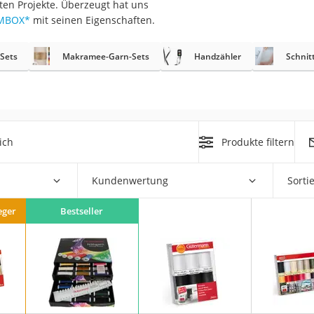
sten Projekte. Überzeugt hat uns
erren
0MBOX
*
mit seinen Eigenschaften.
llen
Sets
Makramee-Garn-Sets
Handzähler
Schnit
ich
Produkte filtern
r
Kundenwertung
Sorti
rren
eiten
eger
Bestseller