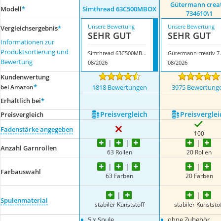
Gütermann crea
Modell
*
Simthread 63C500MBOX
734610\1
Unsere Bewertung
Unsere Bewertung
Vergleichsergebnis
*
SEHR GUT
SEHR GUT
Informationen zur
Produktsortierung und
Simthread 63C500MBOX
Gütermann
Bewertung
08/2026
08/2026
Kundenwertung
*
bei Amazon
1818 Bewertungen
3975 Bewertung
Erhältlich bei
*
Preis­vergleich
Preis­verglei
Preis­vergleich
Fadenstärke angegeben
100
Anzahl Garnrollen
63 Rollen
20 Rollen
Farbauswahl
63 Farben
20 Farben
Spulenmaterial
stabiler Kunststoff
stabiler Kunststo
•
•
5 x Spule
ohne Zubehör