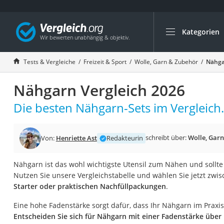
Kategorien
Die beliebtesten V
Freizeit & Sport
Tests & Vergleiche
Freizeit & Sport
Wolle, Garn & Zubehör
Nähga
Gartentrampolin
Nähgarn Vergleich 2026
Trampolin
Metalldetektor
Die besten Nähgarn-Sets im Vergleich.
Eufab-Fahrradträg
Trampolin 366 cm
schreibt über:
Wolle, Gar
Von:
Henriette Ast
Redakteurin
Fahrradschloss
Nähgarn ist das wohl wichtigste Utensil zum Nähen und sollte
Aluminium-Koffer
Nutzen Sie unsere Vergleichstabelle und wählen Sie jetzt zw
Futterboot
Starter oder praktischen Nachfüllpackungen
.
Air Bike
Eine hohe Fadenstärke sorgt dafür, dass Ihr Nähgarn im Praxiste
E-Bike-Dreirad
Entscheiden Sie sich für Nähgarn mit einer Fadenstärke über