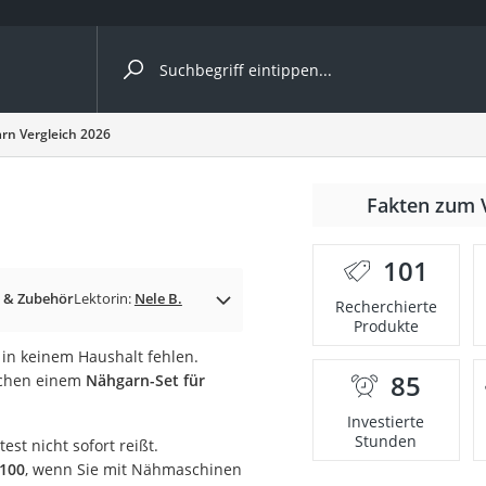
ergleiche nach Kategorie
rn Vergleich 2026
Fakten zum 
er
101
n & Zubehör
Lektorin:
Nele B.
Recherchierte
Produkte
 in keinem Haushalt fehlen.
85
ischen einem
Nähgarn-Set für
Investierte
Stunden
st nicht sofort reißt.
 100
, wenn Sie mit Nähmaschinen