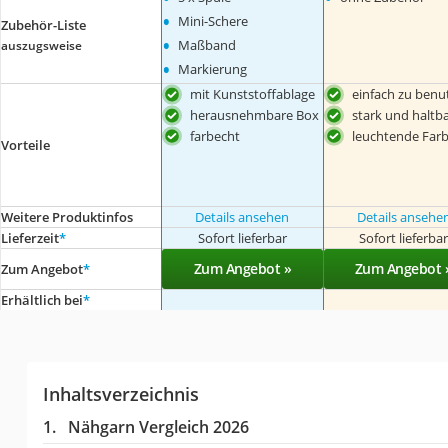
•
Mini-Schere
Zubehör-Liste
•
Maßband
auszugsweise
•
Markierung
mit Kunststoffablage
einfach zu benu
herausnehmbare Box
stark und haltb
farbecht
leuchtende Far
Vorteile
Weitere Produktinfos
Details ansehen
Details ansehe
Lieferzeit
*
Sofort lieferbar
Sofort lieferba
Zum Angebot »
Zum Angebot 
Zum Angebot
*
Erhältlich bei
*
Inhaltsverzeichnis
Nähgarn Vergleich 2026