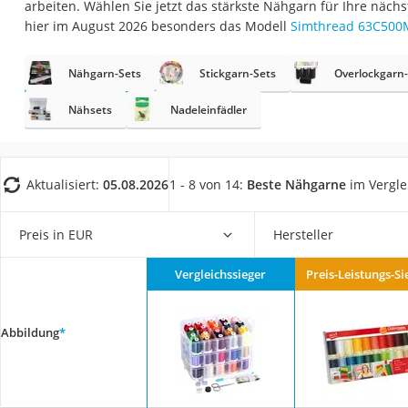
arbeiten. Wählen Sie jetzt das stärkste Nähgarn für Ihre näch
Trekkingschuhe H
hier im August 2026 besonders das Modell
Simthread 63C50
Reisetasche mit Ro
Klimmzugstation
Nähgarn-Sets
Stickgarn-Sets
Overlockgarn-
Koffer
Nähsets
Nadeleinfädler
Nachtsichtgerät
Faltschloss
Aktualisiert:
05.08.2026
1 - 8 von 14:
Beste Nähgarne
im Vergle
Handgepäck-Koffe
Vibrationsplatte
Preis in EUR
Hersteller
Wanderschuhe He
Sicherheitsweste R
Vergleichssieger
Preis-Leistungs-Si
Service
Abbildung
*