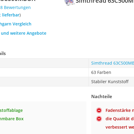
Simthread 63C500
18 Bewertungen
t lieferbar
)
hgarn Vergleich
h und weitere Angebote
ils
Simthread 63C500M
63 Farben
Stabiler Kunststoff
Nachteile
stoffablage
Fadenstärke 
hmbare Box
die Qualität
verbessert w