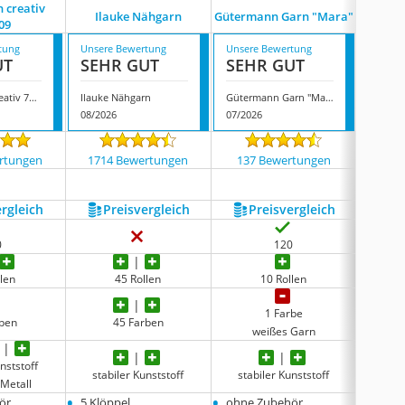
 creativ
Güte
Ilauke Nähgarn
Gütermann Garn "Mara"
09
tung
Unsere Bewertung
Unsere Bewertung
Unsere
UT
SEHR GUT
SEHR GUT
SEH
Gütermann creativ 734609
Ilauke Nähgarn
Gütermann Garn "Mara"
08/2026
07/2026
07/202
rtungen
1714 Bewertungen
137 Bewertungen
1053
ergleich
Preis­vergleich
Preis­vergleich
P
0
120
len
45 Rollen
10 Rollen
1 Farbe
rben
45 Farben
weißes Garn
nststoff
stab
stabiler Kunststoff
stabiler Kunststoff
 Metall
ro
•
•
•
ör
5 Klöppel
ohne Zubehör
ohne 