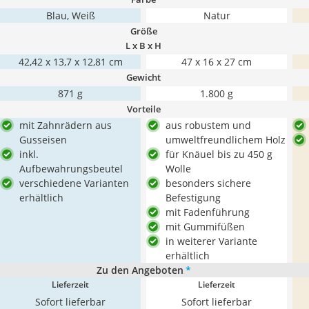
Blau, Weiß
Natur
Größe
L x B x H
42,42 x 13,7 x 12,81 cm
47 x 16 x 27 cm
Gewicht
871 g
1.800 g
Vorteile
mit Zahnrädern aus
aus robustem und
Gusseisen
umweltfreundlichem Holz
inkl.
für Knäuel bis zu 450 g
Aufbewahrungsbeutel
Wolle
verschiedene Varianten
besonders sichere
erhältlich
Befestigung
mit Fadenführung
mit Gummifüßen
in weiterer Variante
erhältlich
Zu den Angeboten
*
Lieferzeit
Lieferzeit
Sofort lieferbar
Sofort lieferbar