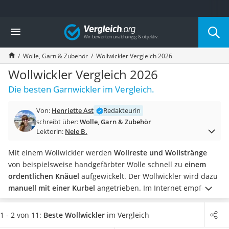
Die beliebtesten Vergleiche nach Kategorie
Vergleich
Freizeit & Sport
Gartentrampolin
Wolle, Garn & Zubehör
Wollwickler Vergleich 2026
Trampolin
Metalldetektor
Wollwickler Vergleich 2026
Eufab-Fahrradträger
Die besten Garnwickler im Vergleich.
Trampolin 366 cm
Fahrradschloss
Von:
Henriette Ast
Redakteurin
Aluminium-Koffer
schreibt über:
Wolle, Garn & Zubehör
Futterboot
Lektorin:
Nele B.
Air Bike
E-Bike-Dreirad
Mit einem Wollwickler werden
Wollreste und Wollstränge
Trekkingschuhe Herren
von beispielsweise handgefärbter Wolle schnell zu
einem
Reisetasche mit Rollen
ordentlichen Knäuel
aufgewickelt. Der Wollwickler wird dazu
Klimmzugstation
manuell mit einer Kurbel
angetrieben.
Im Internet empfehlen
Koffer
Tests besonders standfeste Modelle
mit einem hohen
Nachtsichtgerät
Eigengewicht
. Sie erhalten Wollwickler sowohl
aus Holz als
1 - 2 von 11:
Beste Wollwickler
im Vergleich
Faltschloss
auch aus Kunststoff
. Für die Kraftübertragung sind