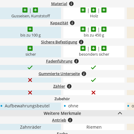
Material
Gusseisen, Kunststoff
Holz
Kapazität
bis zu 100 g
bis zu 450 g
Sichere Befestigung
sicher
besonders sicher
Fadenführung
Gummierte Unterseite
Zähler
Zubehör
•
•
•
Aufbewahrungsbeutel
ohne
Weitere Merkmale
Antrieb
Zahnräder
Riemen
Farbe