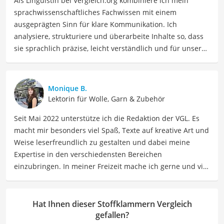
Als Linguistin bei Vergleich.org kombiniere ich mein
sprachwissenschaftliches Fachwissen mit einem
ausgeprägten Sinn für klare Kommunikation. Ich
analysiere, strukturiere und überarbeite Inhalte so, dass
sie sprachlich präzise, leicht verständlich und für unsere
Leser:innen informierend sind. Mein Schwerpunkt liegt
dabei unter anderem auf Freizeit-Themen. Auch privat
beschäftige ich mich gerne mit verschiedenen Hobbys
Monique B.
und Freizeitaktivitäten. Dieses Interesse spiegelt sich in
Lektorin für Wolle, Garn & Zubehör
meinen Beiträgen wider, die sich mit Freizeitideen,
Seit Mai 2022 unterstütze ich die Redaktion der VGL. Es
Reiseempfehlungen, Hobbytipps und Anregungen für die
macht mir besonders viel Spaß, Texte auf kreative Art und
Freizeitgestaltung befassen.
Weise leserfreundlich zu gestalten und dabei meine
Der Stoffklammern-Vergleich ist aus unserer Sicht
Expertise in den verschiedensten Bereichen
besonders empfehlenswert für
Näherinnen
.
einzubringen. In meiner Freizeit mache ich gerne und viel
Sport und probiere dabei immer wieder neue Sportarten
aus. Als Lektorin liegt mein Fokus darauf, Texte auf ihre
Klarheit, Verständlichkeit und stilistische Korrektheit zu
Hat Ihnen dieser Stoffklammern Vergleich
überprüfen. Mein Ziel ist es dabei, die Qualität und den
gefallen?