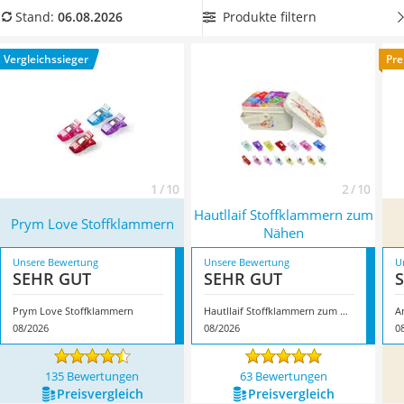
Handgepäck-Koffer
Produkttabelle, die eine
besonders hohe Qualität aufweisen
Produkte filtern
Stand:
06.08.2026
Vibrationsplatte
und in großen Mengen geliefert werden. Überzeugt hat uns
Wanderschuhe Herren
hier im August 2026 besonders das Modell
Prym Love
Vergleichssieger
Pre
Sicherheitsweste Reiten
Stoffklammern
*
mit seinen Eigenschaften.
Service
1 / 10
2 / 10
Hautllaif Stoffklammern zum
Prym Love Stoffklammern
Nähen
Unsere Bewertung
Unsere Bewertung
U
SEHR GUT
SEHR GUT
Prym Love Stoffklammern
Hautllaif Stoffklammern zum Nähen
A
08/2026
08/2026
0
135 Bewertungen
63 Bewertungen
Preis­vergleich
Preis­vergleich