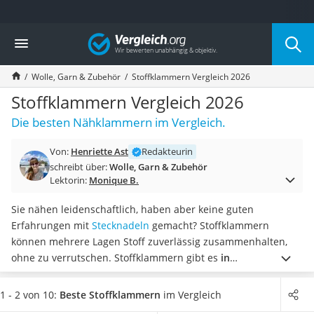
Die beliebtesten Vergleiche nach Kategorie
Vergleich
Freizeit & Sport
Gartentrampolin
Wolle, Garn & Zubehör
Stoffklammern Vergleich 2026
Trampolin
Metalldetektor
Stoffklammern Vergleich 2026
Eufab-Fahrradträger
Die besten Nähklammern im Vergleich.
Trampolin 366 cm
Fahrradschloss
Von:
Henriette Ast
Redakteurin
Aluminium-Koffer
schreibt über:
Wolle, Garn & Zubehör
Futterboot
Lektorin:
Monique B.
Air Bike
E-Bike-Dreirad
Sie nähen leidenschaftlich, haben aber keine guten
Trekkingschuhe Herren
Erfahrungen mit
Stecknadeln
gemacht? Stoffklammern
Reisetasche mit Rollen
können mehrere Lagen Stoff zuverlässig zusammenhalten,
Klimmzugstation
ohne zu verrutschen. Stoffklammern gibt es
in
Koffer
unterschiedlichen Farben und Mengen.
Diverse Tests
Nachtsichtgerät
bestätigen den sehr guten Halt und das einfache Handling
1 - 2 von 10:
Beste Stoffklammern
im Vergleich
Faltschloss
der Klammern.
Wählen Sie jetzt Stoffklammern aus unserer