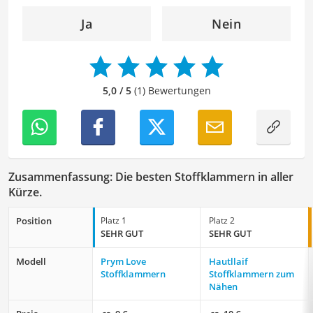
Ausdruck der Texte zu verbessern, um Ihnen eine
angenehme Leseerfahrung zu bieten. Durch meine
Ja
Nein
langjährige Erfahrung als Lektorin will ich vor allem dazu
beitragen, dass die Inhalte unserer Redaktion optimal
präsentiert werden und ihre volle Wirkung entfalten.
5,0 / 5
(1) Bewertungen
Zusammenfassung: Die besten Stoffklammern in aller
Kürze.
Position
Platz 1
Platz 2
SEHR GUT
SEHR GUT
Modell
Prym Love
Hautllaif
Stoffklammern
Stoffklammern zum
Nähen