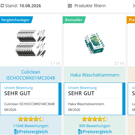
Tierhaarstaubsauger
vermeiden. Überzeugt hat uns hier im August 2026
Produkte filtern
Stand:
10.08.2026
Ecovacs-Saugroboter
besonders das Modell
Culiclean ISCHOCCWK01MC3048
*
mit
Nespresso-Maschine
seinen Eigenschaften.
Vergleichssieger
Bestseller
Pre
Messerschärfer
Service
1 / 14
2 / 14
Culiclean
Haka Wäscheklammern
ISCHOCCWK01MC3048
Unsere Bewertung
Unsere Bewertung
U
SEHR GUT
SEHR GUT
Culiclean ISCHOCCWK01MC3048
Haka Wäscheklammern
08/2026
08/2026
0
11048 Bewertungen
900 Bewertungen
Preis­vergleich
Preis­vergleich