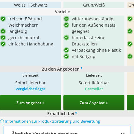
Weiss | Schwarz
Grün/Weiß
Gr
Vorteile
frei von BPA und
witterungsbeständig
Weichmachern
für den Außeneinsatz
langlebig
geeignet
geruchsneutral
hinterlässt keine
einfache Handhabung
Druckstellen
Verpackung ohne Plastik
mit Softgrip
Zu den Angeboten
*
Lieferzeit
Lieferzeit
Sofort lieferbar
Sofort lieferbar
Vergleichssieger
Bestseller
Zum Angebot »
Zum Angebot »
Erhältlich bei
*
ⓘ Informationen zur Produktsortierung und Bewertung
Ähnliche Vergleiche anzeigen