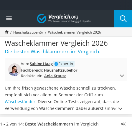
Die beliebtesten Vergleiche nach Kategorie
Vergleich
Haushalt
Wassersprudler
Haushaltszubehör
Wäscheklammer Vergleich 2026
Zentralstaubsauger
Brotbackautomat
Wäscheklammer Vergleich 2026
Wischroboter
Die besten Waschklammern im Vergleich.
Wäschespinne
Industriestaubsauger
Von:
Sabine Haag
Expertin
Spülmaschinentabs
Fachbereich:
Haushaltszubehör
Akku-Staubsauger
Redakteurin:
Anja Krause
Eierkocher
AEG-Waschmaschine
Um Ihre frisch gewaschene Wäsche schnell zu trocknen,
Saug-Wisch-Roboter
empfehlt sich vor allem im Sommer der Griff zum
Handstaubsauger
Wäscheständer
. Diverse Online-Tests zeigen auf, dass die
Milchaufschäumer
Verwendung von Wäscheklemmern dabei äußerst sinnvoll ist.
Kondenstrockner
Diese
fixieren Ihre Wäsche sicher an der Leine
.
Wählen Sie
Reiskocher
jetzt aus unserer Vergleichstabelle
Wäscheklammern mit
1 - 2 von 14:
Beste Wäscheklammern
im Vergleich
Heißwasserspender
Polsterung
, um Druckstellen auf Ihrer Kleidung künftig zu