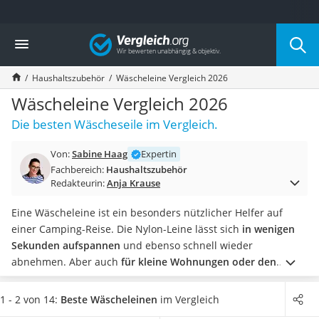
Die beliebtesten Vergleiche nach Kategorie
Vergleich
Haushalt
Wassersprudler
Haushaltszubehör
Wäscheleine Vergleich 2026
Zentralstaubsauger
Brotbackautomat
Wäscheleine Vergleich 2026
Wischroboter
Die besten Wäscheseile im Vergleich.
Wäschespinne
Industriestaubsauger
Von:
Sabine Haag
Expertin
Spülmaschinentabs
Fachbereich:
Haushaltszubehör
Akku-Staubsauger
Redakteurin:
Anja Krause
Eierkocher
AEG-Waschmaschine
Eine Wäscheleine ist ein besonders nützlicher Helfer auf
Saug-Wisch-Roboter
einer Camping-Reise. Die Nylon-Leine lässt sich
in wenigen
Handstaubsauger
Sekunden aufspannen
und ebenso schnell wieder
Milchaufschäumer
abnehmen. Aber auch
für kleine Wohnungen oder den
Kondenstrockner
Balkon
ist eine Wäscheleine eine sinnvolle Anschaffung.
Reiskocher
Gängige Tests im Internet zeigen, dass
Wäscheleinen mit
1 - 2 von 14:
Beste Wäscheleinen
im Vergleich
Heißwasserspender
Edelstahl-, Metall- oder Karabinerhaken
besonders leicht zu