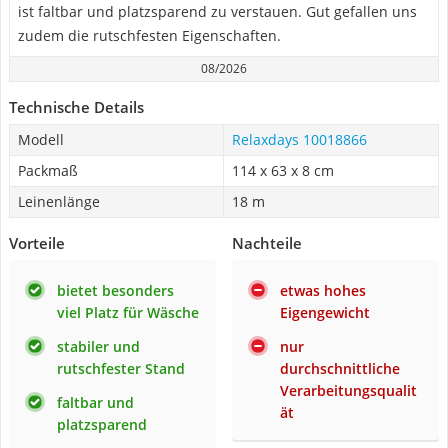
ist faltbar und platzsparend zu verstauen. Gut gefallen uns
zudem die rutschfesten Eigenschaften.
08/2026
Technische Details
Modell
Relaxdays 10018866
Packmaß
114 x 63 x 8 cm
Leinenlänge
18 m
Vorteile
Nachteile
bietet besonders
etwas hohes
viel Platz für Wäsche
Eigengewicht
stabiler und
nur
rutschfester Stand
durchschnittliche
Verarbeitungsqualit
faltbar und
ät
platzsparend