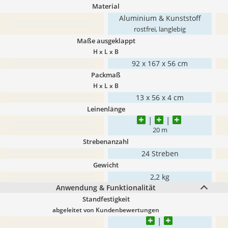
Material
Aluminium & Kunststoff
rostfrei, langlebig
Maße ausgeklappt
H x L x B
92 x 167 x 56 cm
Packmaß
H x L x B
13 x 56 x 4 cm
Leinenlänge
20 m
Strebenanzahl
24 Streben
Gewicht
2,2 kg
Anwendung & Funktionalität
Standfestigkeit
abgeleitet von Kundenbewertungen