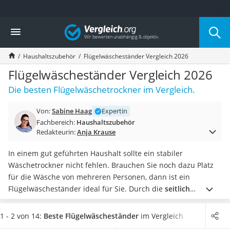
Die beliebtesten Vergleiche nach Kategorie
Vergleich
Haushalt
Wassersprudler
Haushaltszubehör
Flügelwäscheständer Vergleich 2026
Zentralstaubsauger
Brotbackautomat
Flügelwäscheständer Vergleich 2026
Wischroboter
Die besten Flügelwäschetrockner im Vergleich.
Wäschespinne
Industriestaubsauger
Von:
Sabine Haag
Expertin
Spülmaschinentabs
Fachbereich:
Haushaltszubehör
Akku-Staubsauger
Redakteurin:
Anja Krause
Eierkocher
AEG-Waschmaschine
In einem gut geführten Haushalt sollte ein stabiler
Saug-Wisch-Roboter
Wäschetrockner nicht fehlen. Brauchen Sie noch dazu Platz
Handstaubsauger
für die Wäsche von mehreren Personen, dann ist ein
Milchaufschäumer
Flügelwäscheständer ideal für Sie. Durch die
seitlich
Kondenstrockner
ausklappbaren Flügel haben Sie nämlich extra viel Platz zum
Reiskocher
Trocknen Ihrer Kleidung.
Bei diversen Flügelwäschetrockner-
1 - 2 von 14:
Beste Flügelwäscheständer
im Vergleich
Heißwasserspender
Tests im Internet hat sich deutlich gezeigt, dass
Modelle mit