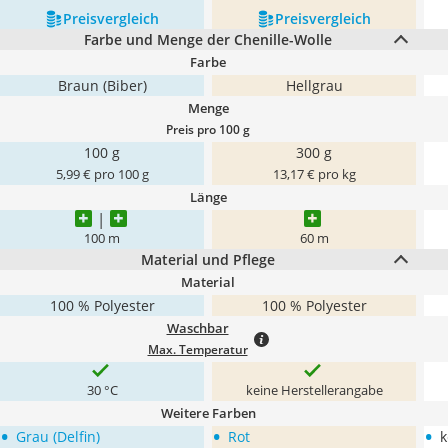
Preis­vergleich
Preis­vergleich
Farbe und Menge der Chenille-Wolle
Farbe
Braun (Biber)
Hellgrau
Menge
Preis pro 100 g
100 g
300 g
5,99 € pro 100 g
13,17 € pro kg
Länge
100 m
60 m
Material und Pflege
Material
100 % Polyester
100 % Polyester
Waschbar
Max. Temperatur
30 °C
keine Herstellerangabe
Weitere Farben
•
•
•
Grau (Delfin)
Rot
k