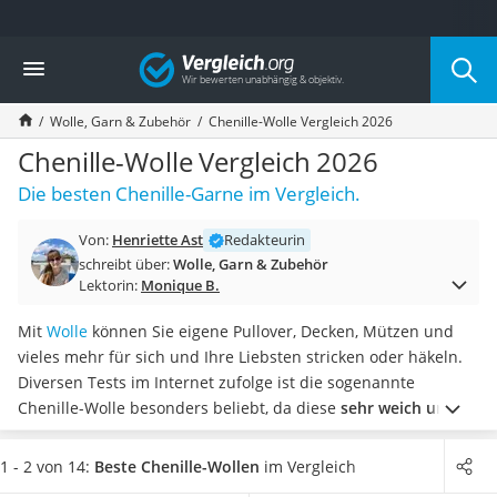
Die beliebtesten Vergleiche nach Kategorie
Vergleich
Freizeit & Sport
Gartentrampolin
Wolle, Garn & Zubehör
Chenille-Wolle Vergleich 2026
Trampolin
Metalldetektor
Chenille-Wolle Vergleich 2026
Eufab-Fahrradträger
Die besten Chenille-Garne im Vergleich.
Trampolin 366 cm
Fahrradschloss
Von:
Henriette Ast
Redakteurin
Aluminium-Koffer
schreibt über:
Wolle, Garn & Zubehör
Futterboot
Lektorin:
Monique B.
Air Bike
E-Bike-Dreirad
Mit
Wolle
können Sie eigene Pullover, Decken, Mützen und
Trekkingschuhe Herren
vieles mehr für sich und Ihre Liebsten stricken oder häkeln.
Reisetasche mit Rollen
Diversen Tests im Internet zufolge ist die sogenannte
Klimmzugstation
Chenille-Wolle besonders beliebt, da diese
sehr weich und
Koffer
flauschig ist
. Chenille-Wolle ist in einer Vielzahl
Nachtsichtgerät
verschiedener Farben erhältlich, sodass Sie viele bunte
1 - 2 von 14:
Beste Chenille-Wollen
im Vergleich
Faltschloss
Kreationen zaubern können.
Wählen Sie jetzt aus unserer