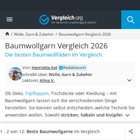
Die beliebtesten Vergleiche nach Kategorie
Vergleich
Freizeit & Sport
Gartentrampolin
Wolle, Garn & Zubehör
Baumwollgarn Vergleich 2026
Trampolin
Metalldetektor
Baumwollgarn Vergleich 2026
Eufab-Fahrradträger
Die besten Baumwollfäden im Vergleich.
Trampolin 366 cm
Fahrradschloss
Von:
Henriette Ast
Redakteurin
Aluminium-Koffer
schreibt über:
Wolle, Garn & Zubehör
Futterboot
Lektorin:
Alina V.
Air Bike
E-Bike-Dreirad
Ob Deko,
Topflappen
, Tischdecke oder Kleidung – mit
Trekkingschuhe Herren
Baumwollgarn lassen sich die verschiedensten Dinge
Reisetasche mit Rollen
herstellen. Sie können selbst entscheiden, welche Technik Sie
Klimmzugstation
anwenden wollen. Sowohl
stricken, häkeln und knüpfen als
Koffer
auch das Nähen mit der Nähmaschine
ist möglich. Achten
Nachtsichtgerät
Sie bei der Wahl auf die passenden Maße. Vor allem die
1 - 2 von 12:
Beste Baumwollgarne
im Vergleich
Faltschloss
Dicke sollten Sie laut diversen Online-Tests beachten.
Wählen