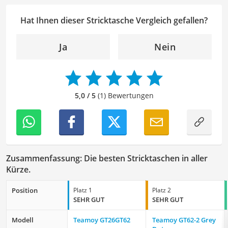
aus. Als Lektorin liegt mein Fokus darauf, Texte auf ihre
Klarheit, Verständlichkeit und stilistische Korrektheit zu
Hat Ihnen dieser Stricktasche Vergleich gefallen?
überprüfen. Mein Ziel ist es dabei, die Qualität und den
Ausdruck der Texte zu verbessern, um Ihnen eine
Ja
Nein
angenehme Leseerfahrung zu bieten. Durch meine
langjährige Erfahrung als Lektorin will ich vor allem dazu
beitragen, dass die Inhalte unserer Redaktion optimal
präsentiert werden und ihre volle Wirkung entfalten.
5,0 / 5
(1) Bewertungen
Zusammenfassung: Die besten Stricktaschen in aller
Kürze.
Position
Platz 1
Platz 2
SEHR GUT
SEHR GUT
Modell
Teamoy GT26GT62
Teamoy GT62-2 Grey