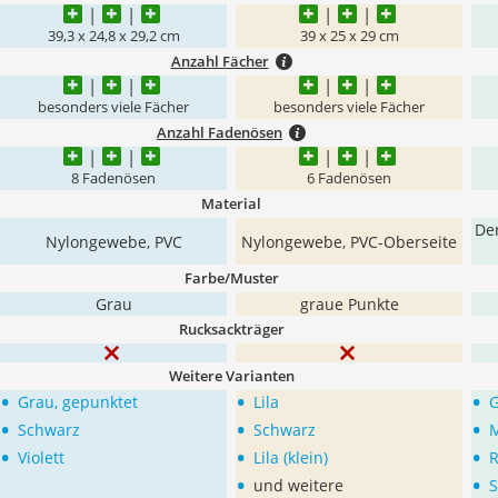
39,3 x 24,8 x 29,2 cm
39 x 25 x 29 cm
Anzahl Fächer
besonders viele Fächer
besonders viele Fächer
Anzahl Fadenösen
8 Fadenösen
6 Fadenösen
Material
De
Nylongewebe, PVC
Nylongewebe, PVC-Oberseite
Farbe/Muster
Grau
graue Punkte
Rucksackträger
Weitere Varianten
•
•
•
Grau, gepunktet
Lila
•
•
•
Schwarz
Schwarz
M
•
•
•
Violett
Lila (klein)
R
•
•
und weitere
S