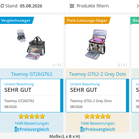
Handgepäck-Koffer
beim Häkeln und Stricken nützlich.
Wählen Sie jetzt aus
Produkte filtern
Stand:
05.08.2026
Vibrationsplatte
unserer Vergleichstabelle eine
Stricktasche mit Faden-Ösen
,
Wanderschuhe Herren
damit Sie Knoten in Ihrer Wolle vorbeugen können.
Vergleichssieger
Preis-Leistungs-Sieger
Bes
Sicherheitsweste Reiten
Überzeugt hat uns hier im August 2026 besonders das
Service
Modell
Teamoy GT26GT62
*
mit seinen Eigenschaften.
1 / 11
2 / 11
Teamoy GT26GT62
Teamoy GT62-2 Grey Dots
Unsere Bewertung
Unsere Bewertung
U
SEHR GUT
SEHR GUT
Teamoy GT26GT62
Teamoy GT62-2 Grey Dots
H
08/2026
08/2026
0
1649 Bewertungen
1646 Bewertungen
Preis­vergleich
Preis­vergleich
Maße (L x B x H)