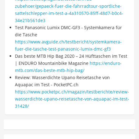
zubehoer/gepaeck-fuer-die-fahrradtour-sportliche-
sattelschlepper-im-test-a-4a310570-85ff-48d7-b0c4-
34e21b561de3
Test Panasonic Lumix DMC-GF3 - Systemkamera für
die Tasche
https://www.avguide.ch/testbericht/systemkamera-
fuer-die-tasche-test-panasonic-lumix-dmc-gf3
Das beste MTB Hip Bag 2020 – 24 Hüfttaschen im Test
| ENDURO Mountainbike Magazine
https://enduro-
mtb.com/das-beste-mtb-hip-bag/
Review: Wasserdichte Upano Reisetasche von
Aquapac im Test - PocketPC.ch
https://www.pocketpc.ch/magazin/testberichte/review-
wasserdichte-upano-reisetasche-von-aquapac-im-test-
31428/