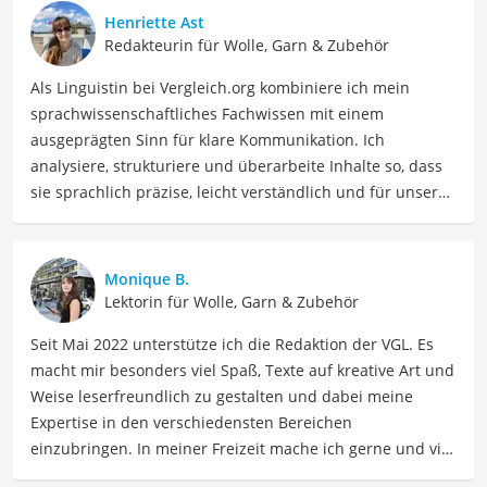
Henriette Ast
Redakteurin für Wolle, Garn & Zubehör
Als Linguistin bei Vergleich.org kombiniere ich mein
sprachwissenschaftliches Fachwissen mit einem
ausgeprägten Sinn für klare Kommunikation. Ich
analysiere, strukturiere und überarbeite Inhalte so, dass
sie sprachlich präzise, leicht verständlich und für unsere
Leser:innen informierend sind. Mein Schwerpunkt liegt
dabei unter anderem auf Freizeit-Themen. Auch privat
beschäftige ich mich gerne mit verschiedenen Hobbys
Monique B.
und Freizeitaktivitäten. Dieses Interesse spiegelt sich in
Lektorin für Wolle, Garn & Zubehör
meinen Beiträgen wider, die sich mit Freizeitideen,
Seit Mai 2022 unterstütze ich die Redaktion der VGL. Es
Reiseempfehlungen, Hobbytipps und Anregungen für die
macht mir besonders viel Spaß, Texte auf kreative Art und
Freizeitgestaltung befassen.
Weise leserfreundlich zu gestalten und dabei meine
Der Stricktasche-Vergleich ist aus unserer Sicht
Expertise in den verschiedensten Bereichen
besonders empfehlenswert für
Strickliebhaber
und
einzubringen. In meiner Freizeit mache ich gerne und viel
Handarbeiter
.
Sport und probiere dabei immer wieder neue Sportarten