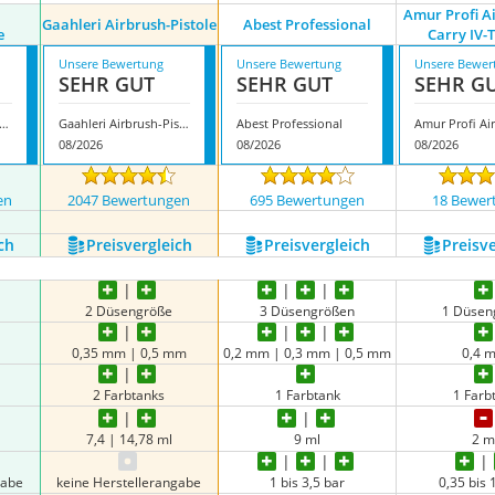
Amur Profi A
Gaahleri Airbrush-Pistole
Abest Professional
e
Carry IV-
Unsere Bewertung
Unsere Bewertung
Unsere Bewer
SEHR GUT
SEHR GUT
SEHR G
a NEO CN Airbrushpistole
Gaahleri Airbrush-Pistole
Abest Professional
08/2026
08/2026
08/2026
en
2047 Bewertungen
695 Bewertungen
18 Bewer
ch
Preis­vergleich
Preis­vergleich
Preis­v
2 Düsengröße
3 Düsengrößen
1 Düsen
0,35 mm | 0,5 mm
0,2 mm | 0,3 mm | 0,5 mm
0,4 
2 Farbtanks
1 Farbtank
1 Farb
7,4 | 14,78 ml
9 ml
2 m
gabe
keine Herstellerangabe
1 bis 3,5 bar
0,35 bis 