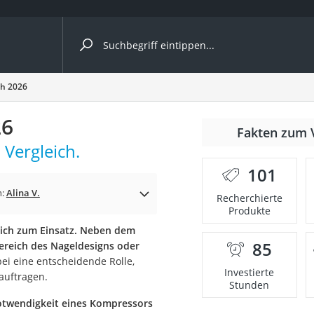
ergleiche nach Kategorie
ch 2026
26
nmäher
Fakten zum 
 Vergleich.
s
101
er
n:
Alina V.
Recherchierte
Produkte
gerät
ich zum Einsatz. Neben dem
2 Innengeräte
85
ereich des Nageldesigns oder
i eine entscheidende Rolle,
Investierte
 auftragen.
Stunden
e
twendigkeit eines Kompressors