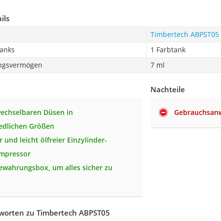
ils
Timbertech ABPST05
tanks
1 Farbtank
ungsvermögen
7 ml
Nachteile
wechselbaren Düsen in
Gebrauchsanw
edlichen Größen
 und leicht ölfreier Einzylinder-
mpressor
bewahrungsbox, um alles sicher zu
n
worten zu Timbertech ABPST05