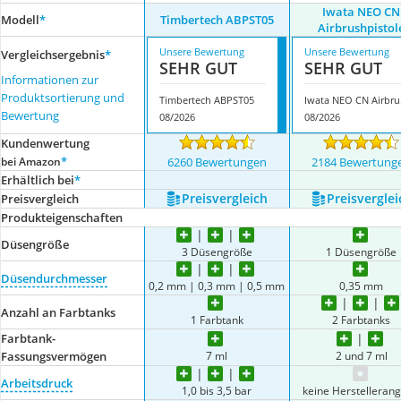
Iwata NEO CN
Modell
*
Timbertech ABPST05
Airbrushpistol
Unsere Bewertung
Unsere Bewertung
Vergleichsergebnis
*
SEHR GUT
SEHR GUT
Informationen zur
Produktsortierung und
Timbertech ABPST05
Iwat
Bewertung
08/2026
08/2026
Kundenwertung
*
bei Amazon
6260 Bewertungen
2184 Bewertung
Erhältlich bei
*
Preis­vergleich
Preis­verglei
Preis­vergleich
Produkteigenschaften
Düsengröße
3 Düsengröße
1 Düsengröße
Düsendurchmesser
0,2 mm | 0,3 mm | 0,5 mm
0,35 mm
Anzahl an Farbtanks
1 Farbtank
2 Farbtanks
Farbtank-
7 ml
2 und 7 ml
Fassungsvermögen
Arbeitsdruck
1,0 bis 3,5 bar
keine Herstelleran