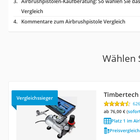
Airbrushpistolen-Kaufberatung
: So wählen Sie da
Vergleich
Kommentare zum Airbrushpistole Vergleich
Wählen S
Timbertech
Vergleichssieger
62
ab 76,00 €
(
Sofor
Platz 1 im Ai
Preisvergleic