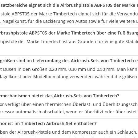
nsatzbereiche eignet sich die Airbrushpistole ABPST05 der Marke
istole ABPST05 der Marke Timbertech eignet sich für die Verwendu
 Nagelkunst, für die Lackierung von Autos sowie für viele weitere 
irbrushpistole ABPST05 der Marke Timbertech über eine Fußlösun
shpistole der Marke Timertech ist aus Gründen für eine gute Stabi
rößen sind im Lieferumfang des Airbrush-Sets von Timbertech e
lt Düsen in den Größen 0,20 mm, 0,30 mm und 0,50 mm. Man kann di
Nagelkunst oder Modellbemalung verwenden, während die größere 
zmechanismen bietet das Airbrush-Sets von Timbertech?
r verfügt über einen thermischen Überlast- und Überhitzungsschu
ressor automatisch abschaltet, wenn er überhitzt oder überlaste
ör ist im Timbertech Airbrush-Set enthalten?
eben der Airbrush-Pistole und dem Kompressor auch ein Schlauch