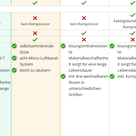
kabelgebund
r
kein Kompressor
kein Kompressor
Kompre
selbstzentrierende
lösungsmittelresisten
lösungsmi
Düse
te
te
d 7
acht-Micro-Luftkanal-
Materialbeschaffenhe
Materialb
System
it sorgt für eine lange
it sorgt fü
sisten
leicht zu säubern
Lebensdauer
Lebensda
mit drei wechselbaren
inkl. Kom
ffenhe
Düsen in
 lange
unterschiedlichen
Größen