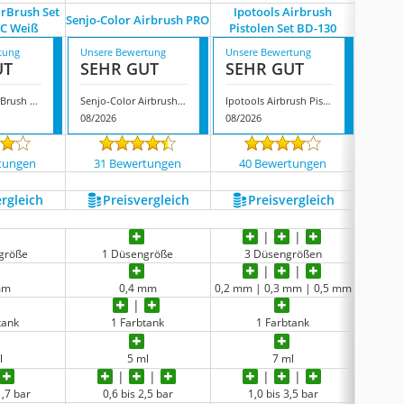
irBrush Set
Ipotools Airbrush
Agora-
Senjo-Color Airbrush PRO
TC Weiß
Pistolen Set BD-130
Pisto
tung
Unsere Bewertung
Unsere Bewertung
Unsere
UT
SEHR GUT
SEHR GUT
GUT
Amur Profi AirBrush Set Carry IV-TC Weiß
Senjo-Color Airbrush PRO
Ipotools Airbrush Pistolen Set BD-130
08/2026
08/2026
08/202
tungen
31 Bewertungen
40 Bewertungen
463
ergleich
Preis­vergleich
Preis­vergleich
P
größe
1 Düsengröße
3 Düsengrößen
3 
mm
0,4 mm
0,2 mm | 0,3 mm | 0,5 mm
0,2 mm 
tank
1 Farbtank
1 Farbtank
l
5 ml
7 ml
1,7 bar
0,6 bis 2,5 bar
1,0 bis 3,5 bar
1,