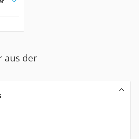
er
r aus der
5