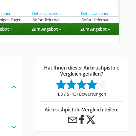
unt
Grö
ansehen
Details ansehen
Details ansehen
Det
enigen Tagen
Sofort lieferbar
Sofort lieferbar
Sof
ebot »
Zum Angebot »
Zum Angebot »
Zu
Hat Ihnen dieser Airbrushpistole
Vergleich gefallen?
4,3 / 5
(43) Bewertungen
Airbrushpistole-Vergleich teilen: