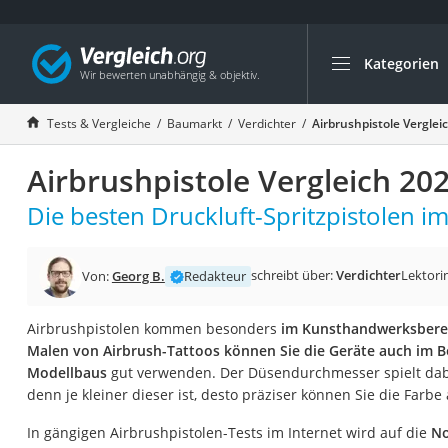
Kategorien
Die beliebtesten V
Baumarkt
Tests & Vergleiche
Baumarkt
Verdichter
Airbrushpistole Verglei
Tresor feuerfest
Airbrushpistole Vergleich 20
Makita-Akku-Rase
Kappsäge
Die besten Druckluft-Spritzpistolen im
Smartes Türschlos
Akku-Rasentrimm
schreibt über:
Verdichter
Lektori
Von:
Georg B.
Redakteur
Feuchtigkeitsmess
Airbrushpistolen kommen besonders
im Kunsthandwerksbere
Split-Klimaanlage 
Malen von Airbrush-Tattoos können Sie die Geräte auch im B
Pelletofen
Modellbaus
gut verwenden. Der Düsendurchmesser spielt dabe
denn je kleiner dieser ist, desto präziser können Sie die Farbe
Bohrmaschine
Tiefbrunnenpump
In gängigen Airbrushpistolen-Tests im Internet wird auf die
No