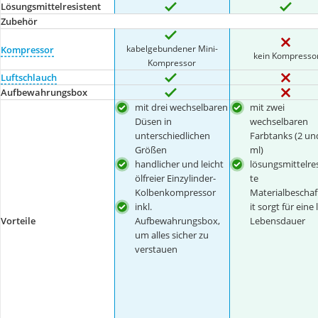
Lösungsmittelresistent
Zubehör
kabelgebundener Mini-
Kompressor
kein Kompresso
Kompressor
Luftschlauch
Aufbewahrungsbox
mit drei wechselbaren
mit zwei
Düsen in
wechselbaren
unterschiedlichen
Farbtanks (2 un
Größen
ml)
handlicher und leicht
lösungsmittelre
ölfreier Einzylinder-
te
Kolbenkompressor
Materialbescha
inkl.
it sorgt für eine
Vorteile
Aufbewahrungsbox,
Lebensdauer
um alles sicher zu
verstauen