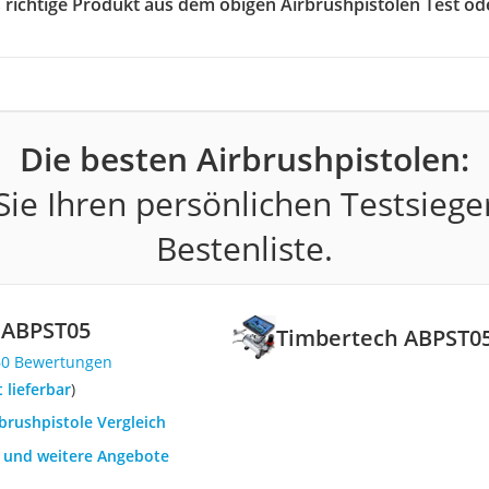
s richtige Produkt aus dem obigen Airbrushpistolen Test od
Die besten Airbrushpistolen:
ie Ihren persönlichen Testsiege
Bestenliste.
 ABPST05
Timbertech ABPST0
60 Bewertungen
t lieferbar
)
rbrushpistole Vergleich
h und weitere Angebote