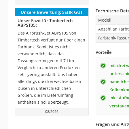
Technische Deta
Unsere Bewertung:
SEHR GUT
Modell
Unser Fazit für Timbertech
ABPST05:
Anzahl an Farb
Das Airbrush-Set ABPST05 von
Farbtank-Fass
Timbertech verfügt nur über einen
Farbtank. Somit ist es nicht
Vorteile
verwunderlich, dass das
Fassungsvermögen mit 7 l im
mit drei 
Vergleich zu anderen Produkten
unterschi
sehr gering ausfällt. Uns haben
allerdings die drei wechselbaren
handlicher
Düsen in unterschiedlichen
Kolbenko
Größen, die im Lieferumfang
inkl. Auf
enthalten sind, überzeugt.
verstaue
08/2026
Fragen und Ant