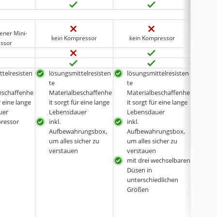
ener Mini-
kein Kompressor
kein Kompressor
kei
ssor
ttelresisten
lösungsmittelresisten
lösungsmittelresisten
mit 
te
te
wec
eschaffenhe
Materialbeschaffenhe
Materialbeschaffenhe
Farb
r eine lange
it sorgt für eine lange
it sorgt für eine lange
ml)
uer
Lebensdauer
Lebensdauer
lösu
pressor
inkl.
inkl.
te
Aufbewahrungsbox,
Aufbewahrungsbox,
Mat
um alles sicher zu
um alles sicher zu
it s
verstauen
verstauen
Leb
mit drei wechselbaren
inkl.
Düsen in
Auf
unterschiedlichen
um a
Größen
ver
mit
Düs