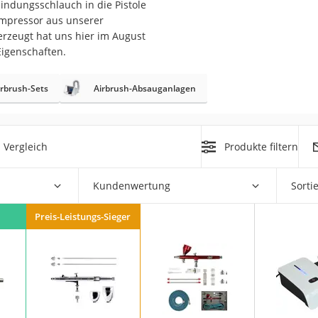
bindungsschlauch in die Pistole
Kompressor aus unserer
r
berzeugt hat uns hier im August
Eigenschaften.
mera
irbrush-Sets
Airbrush-Absauganlagen
mit Elektrostart
 Vergleich
Produkte filtern
Kundenwertung
Sorti
en
zer
Preis-Leistungs-Sieger