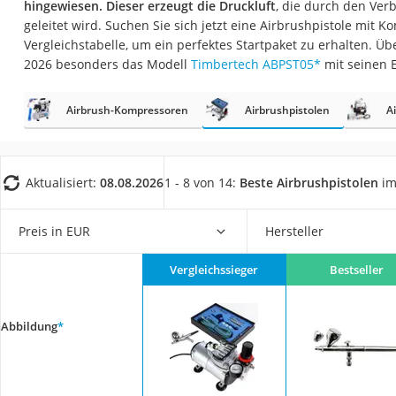
hingewiesen. Dieser erzeugt die Druckluft
, die durch den Ver
Fliesenschneider
geleitet wird. Suchen Sie sich jetzt eine Airbrushpistole mit 
Hochdruckreinige
Vergleichstabelle, um ein perfektes Startpaket zu erhalten. Ü
2026 besonders das Modell
Timbertech ABPST05
*
mit seinen 
Doppelschleifer
Überwachungska
Airbrush-Kompressoren
Airbrushpistolen
A
Benzinrasenmäher 
Akku-Laubsauger
Löschdecke
Aktualisiert:
08.08.2026
1 - 8 von 14:
Beste Airbrushpistolen
im
Multimeter
Preis in EUR
Hersteller
Winterharte Palm
Gasdurchlauferhit
Vergleichssieger
Bestseller
Service
Abbildung
*