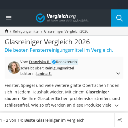
Die beliebtesten Vergleiche nach Kategorie
Vergleich
Drogerie
Inhalator
Reinigungsmittel
Glasreiniger Vergleich 2026
Haarschneider
Rollator
Glasreiniger Vergleich 2026
Braun Rasierer
Die besten Fensterreinigungsmittel im Vergleich.
Katzenklappe (Chip)
Rasierer
Von:
Franziska B.
Redakteurin
Masturbator
schreibt über:
Reinigungsmittel
Massagepistole
Lektorin:
Janina S.
Epilierer
Reisehaartrockner
Fenster, Spiegel und viele weitere glatte Oberflächen finden
Eiweißpulver
sich in jedem Haushalt wieder. Mit einem
Glasreiniger
Magnesiumpräparat
säubern
Sie Ihre Glasoberflächen problemslos
streifen- und
Katzenklappe
schlierenfrei
. Wie so oft werden an diese Produkte viele
Nackenmassagegerät
Ansprüche gestellt.
Gut soll er riechen, streifenfrei reinigen,
Zeckenschutz Katze
die Haut nicht zu sehr reizen und noch einiges mehr. Wir
1 - 2 von 14:
Beste Glasreiniger
im Vergleich
leichter Haartrockner
stellen Ihnen in unserem Vergleich Produkte vor, die dem