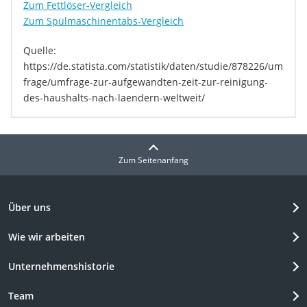
Zum Fettlöser-Vergleich
Zum Spülmaschinentabs-Vergleich
Quelle:
https://de.statista.com/statistik/daten/studie/878226/um
frage/umfrage-zur-aufgewandten-zeit-zur-reinigung-
des-haushalts-nach-laendern-weltweit/
Zum Seitenanfang
Über uns
Wie wir arbeiten
Unternehmenshistorie
Team