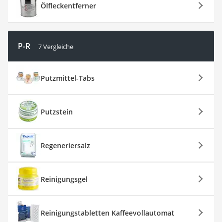
Ölfleckentferner
P-R
7 Vergleiche
Putzmittel-Tabs
Putzstein
Regeneriersalz
Reinigungsgel
Reinigungstabletten Kaffeevollautomat