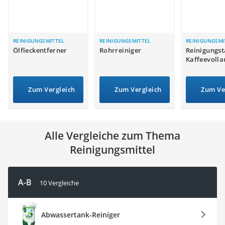
Philips-Sonicare-Zahnbürste
Schildkrötenhaus
Mineralfutter Pferd
Massagegerät
REINIGUNGSMITTEL
REINIGUNGSMITTEL
REINIGUNGSMI
Ölfleckentferner
Rohrreiniger
Reinigungst
Service
Kaffeevoll
Zum Vergleich
Zum Vergleich
Zum Ve
Alle Vergleiche zum Thema
Reinigungsmittel
A-B
10 Vergleiche
Abwassertank-Reiniger