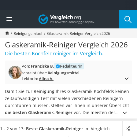
Die beliebtesten Vergleiche nach Kategorie
Vergleich
Drogerie
Inhalator
Reinigungsmittel
Glaskeramik-Reiniger Vergleich 2026
Haarschneider
Rollator
Glaskeramik-Reiniger Vergleich 2026
Braun Rasierer
Die besten Kochfeldreiniger im Vergleich.
Katzenklappe (Chip)
Rasierer
Von:
Franziska B.
Redakteurin
Masturbator
schreibt über:
Reinigungsmittel
Massagepistole
Lektorin:
Alina V.
Epilierer
Reisehaartrockner
Damit Sie zur Reinigung Ihres Glaskeramik-Kochfelds keinen
Eiweißpulver
zeitaufwändigen Test mit vielen verschiedenen Reinigern
Magnesiumpräparat
durchführen müssen, stellen wir Ihnen in unserer Übersicht
Katzenklappe
die besten Glaskeramik-Reiniger
vor. Die meisten der
Nackenmassagegerät
vorgestellten Glaskeramik-Reiniger reinigen nicht nur
Zeckenschutz Katze
Glaskeramik, sondern auch Glas, Keramik und
1 - 2 von 13:
Beste Glaskeramik-Reiniger
im Vergleich
leichter Haartrockner
Metalloberflächen. Die
Reinigung erfolgt schonend und