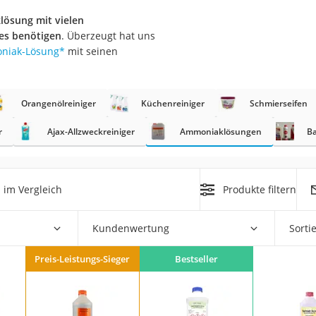
er
ösung mit vielen
les benötigen
. Überzeugt hat uns
niak-Lösung
*
mit seinen
Orangenölreiniger
Küchenreiniger
Schmierseifen
er
r
Ajax-Allzweckreiniger
Ammoniaklösungen
Ba
ger
ter
n
im Vergleich
Produkte filtern
ne
Kundenwertung
Sorti
Preis-Leistungs-Sieger
Bestseller