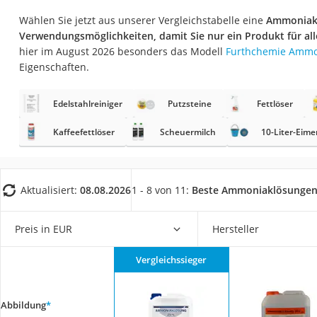
Saug-Wisch-Robot
Wählen Sie jetzt aus unserer Vergleichstabelle eine
Ammoniakl
Handstaubsauger
Verwendungsmöglichkeiten, damit Sie nur ein Produkt für al
hier im August 2026 besonders das Modell
Furthchemie Ammo
Milchaufschäumer
Eigenschaften.
Kondenstrockner
Reiskocher
Edelstahlreiniger
Putzsteine
Fettlöser
Heißwasserspend
Kaffeefettlöser
Scheuermilch
10-Liter-Eime
Tierhaarstaubsau
Ecovacs-Saugrobo
Aktualisiert:
08.08.2026
1 - 8 von 11:
Beste Ammoniaklösunge
Nespresso-Maschi
Messerschärfer
Preis in EUR
Hersteller
Service
Vergleichssieger
Abbildung
*