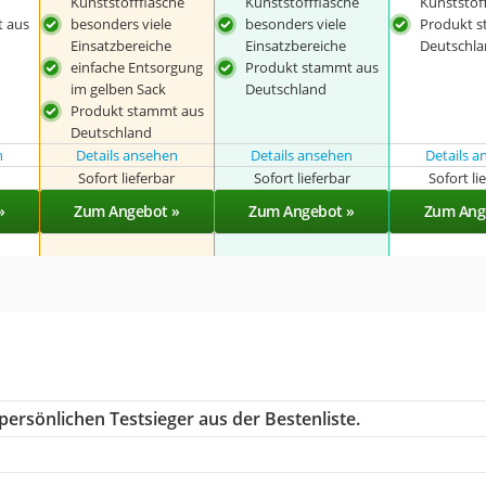
Kunststoffflasche
Kunststoffflasche
Kunststof
 aus
besonders viele
besonders viele
Produkt 
Einsatzbereiche
Einsatzbereiche
Deutschl
einfache Entsorgung
Produkt stammt aus
im gelben Sack
Deutschland
Produkt stammt aus
Deutschland
n
Details ansehen
Details ansehen
Details 
r
Sofort lieferbar
Sofort lieferbar
Sofort li
»
Zum Angebot »
Zum Angebot »
Zum Ang
persönlichen Testsieger aus der Bestenliste.