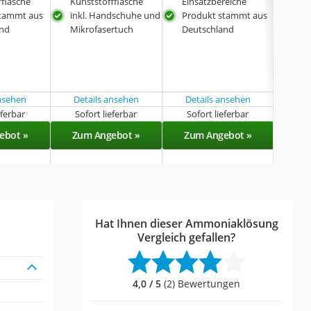
fflasche
Kunststoffflasche
Einsatzbereiche
Kuns
stammt aus
inkl. Handschuhe und
Produkt stammt aus
sehr
and
Mikrofasertuch
Deutschland
Eins
ansehen
Details ansehen
Details ansehen
eferbar
Sofort lieferbar
Sofort lieferbar
Sof
ebot »
Zum Angebot »
Zum Angebot »
Zu
Hat Ihnen dieser Ammoniaklösung
Vergleich gefallen?
4,0 / 5
(2) Bewertungen