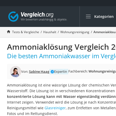
Kategorien
Die beliebtesten V
Haushalt
Tests & Vergleiche
Haushalt
Wohnungsreinigung
Ammoniaklösun
Wassersprudler
Ammoniaklösung Vergleich 
Zentralstaubsauge
Brotbackautomat
Die besten Ammoniakwasser im Vergle
Wischroboter
Wäschespinne
Fachbereich:
Wohnungsreinig
Von:
Sabine Haag
Expertin
Industriestaubsau
Ammoniaklösung ist eine wässrige Lösung der chemischen Ver
Spülmaschinentab
Wasserstoff. Die Lösung ist in verschiedenen Konzentrationen 
Akku-Staubsauger
konzentrierte Lösung kann mit Wasser eigenständig verdün
Internet zeigen. Verwendet wird die Lösung je nach Konzentrat
Eierkocher
Reinigungsmittel wie
Glasreiniger
, zum Entfetten von Metallen
AEG-Waschmaschi
Fotos und im Rettungsdienst.