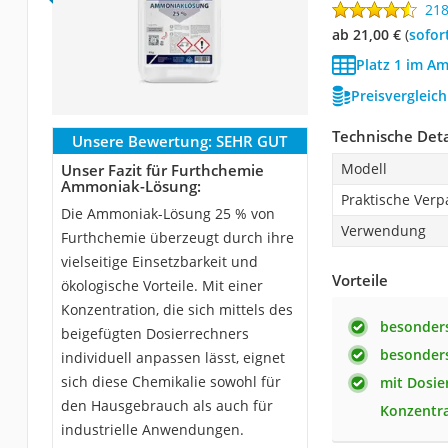
21
ab 21,00 €
(
Sofor
Platz 1 im A
Preisvergleic
Technische Deta
Unsere Bewertung:
SEHR GUT
Modell
Unser Fazit für Furthchemie
Ammoniak-Lösung:
Praktische Ver
Die Ammoniak-Lösung 25 % von
Verwendung
Furthchemie überzeugt durch ihre
vielseitige Einsetzbarkeit und
Vorteile
ökologische Vorteile. Mit einer
Konzentration, die sich mittels des
besonders
beigefügten Dosierrechners
besonders
individuell anpassen lässt, eignet
sich diese Chemikalie sowohl für
mit Dosie
den Hausgebrauch als auch für
Konzentr
industrielle Anwendungen.