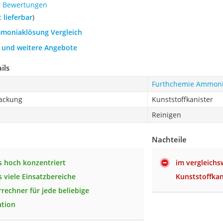
8 Bewertungen
t lieferbar
)
mmoniaklösung Vergleich
h und weitere Angebote
ils
Furthchemie Ammoni
packung
Kunststoffkanister
Reinigen
Nachteile
 hoch konzentriert
im vergleichs
 viele Einsatzbereiche
Kunststoffkan
rrechner für jede beliebige
ation