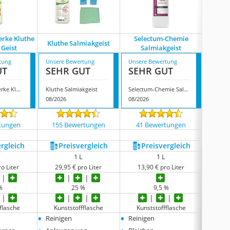
erke Kluthe
Selectum-Chemie
Fischar
Kluthe Salmiakgeist
 Geist
Salmiakgeist
tung
Unsere Bewertung
Unsere Bewertung
Unsere
UT
SEHR GUT
SEHR GUT
GUT
‎Chemische Werke Kluthe Salmiak Geist
Kluthe Salmiakgeist
Selectum-Chemie Salmiakgeist
08/2026
08/2026
08/202
tungen
155 Bewertungen
41 Bewertungen
555
ergleich
Preis­vergleich
Preis­vergleich
P
1 L
1 L
o Liter
29,95 € pro Liter
13,90 € pro Liter
12,
%
25 %
9,5 %
flasche
Kunststoffflasche
Kunststoffflasche
Kun
•
•
•
Reinigen
Reinigen
Reini