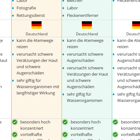
•
•
•
Labor
Bleichen
Fleckenentf
•
•
Fotografie
Labor
•
•
Rettungsdienst
Fleckenentferner
Deutschland
Deutschland
Deutsc
•
•
•
ge
kann die Atemwege
kann die Atemwege
kann die A
reizen
reizen
reizen
•
•
•
re
verursacht schwere
verursacht schwere
verursacht 
Haut
Verätzungen der Haut
Augenschäden
Augenschä
•
•
und schwere
verursacht schwere
verursacht 
Augenschäden
Verätzungen der Haut
Verätzungen
•
sehr giftig für
und schwere
und schwer
n
Wasserorganismen mit
Augenschäden
Augenschä
•
•
langfristiger Wirkung
sehr giftig für
sehr giftig f
Wasserorganismen
Wasserorga
e
besonders hoch
besonders hoch
besonder
konzentriert
konzentriert
konzentri
vorteilhafte
vorteilhafte
vorteilhaf