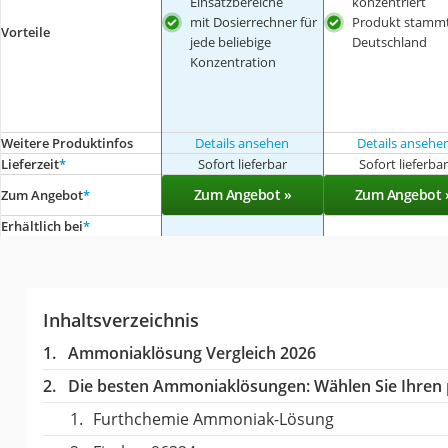
Einsatzbereiche
konzentriert
mit Dosierrechner für
Produkt stammt
Vorteile
jede beliebige
Deutschland
Konzentration
Weitere Produktinfos
Details ansehen
Details ansehe
Lieferzeit
*
Sofort lieferbar
Sofort lieferba
Zum Angebot »
Zum Angebot 
Zum Angebot
*
Erhältlich bei
*
Inhaltsverzeichnis
Ammoniaklösung Vergleich 2026
Die besten Ammoniaklösungen:
Wählen Sie Ihren 
Furthchemie Ammoniak-Lösung