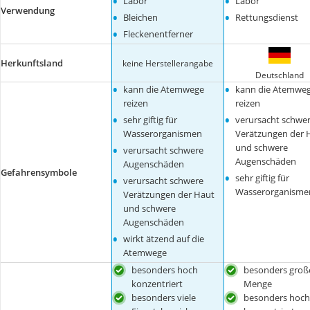
•
•
Labor
Labor
Verwendung
•
•
Bleichen
Rettungsdienst
•
Fleckenentferner
Herkunftsland
keine Herstellerangabe
Deutschland
•
•
kann die Atemwege
kann die Atemwe
reizen
reizen
•
•
sehr giftig für
verursacht schwe
Wasserorganismen
Verätzungen der 
•
und schwere
verursacht schwere
Augenschäden
Augenschäden
Gefahrensymbole
•
•
sehr giftig für
verursacht schwere
Wasserorganisme
Verätzungen der Haut
und schwere
Augenschäden
•
wirkt ätzend auf die
Atemwege
besonders hoch
besonders groß
konzentriert
Menge
besonders viele
besonders hoch