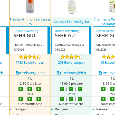
Fischar Ammoniaklösung
‎Chemische W
Centra24 Salmiakgeist
25
Salmiak
Unsere Bewertung
Unsere Bewertung
Unsere Bewer
SEHR GUT
SEHR GUT
SEHR G
Fischar Ammoniaklösung 25
Centra24 Salmiakgeist
08/2026
08/2026
08/2026
en
1738 Bewertungen
203 Bewertungen
66 Bewer
ch
Preis­vergleich
Preis­vergleich
Preis­v
1 L
1 L
1 L
12,30 € pro Liter
13,99 € pro Liter
18,24 € pr
25 %
25 %
25 
er
Kunststoffflasche
Kunststoffflasche
Kunststoff
•
•
•
Reinigen
Reinigen
Reinigen