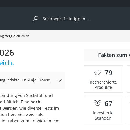
ergleiche nach Kategorie
g Vergleich 2026
2026
r
Fakten zum 
ich.
79
ung
Redakteurin:
Anja Krause
Recherchierte
Produkte
ger
bindung von Stickstoff und
s
67
erhältlich. Eine
hoch
nt werden
, wie diverse Tests im
Investierte
ion beispielsweise als
Stunden
, im Labor, zum Entwickeln von
ne