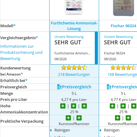
Furthchemie Ammoniak-
Modell
*
Fischar 96324
Lösung
Unsere Bewertung
Unsere Bewertung
Vergleichsergebnis
*
SEHR GUT
SEHR GUT
Informationen zur
Produktsortierung und
Furthchemie Ammoniak-Lösung
Fischar 96324
Bewertung
08/2026
08/2026
Kundenwertung
*
bei Amazon
218 Bewertungen
168 Bewertung
Erhältlich bei
*
Preis­vergleich
Preis­verglei
Preis­vergleich
Menge
5 L
5 L
Preis pro Liter
4,27 € pro Liter
4,77 € pro Liter
Hohe
25 %
25 %
Ammoniakkonzentration
Praktische Verpackung
Kunststoffkanister
Kunststoffkanist
•
•
Reinigen
Reinigen