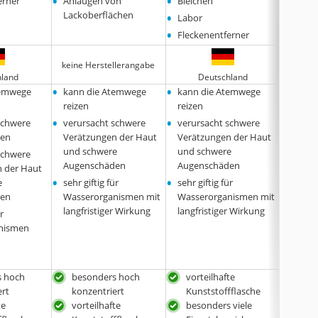
•
•
•
erner
Anlaugen von
Bleichen
Entfe
•
•
Lackoberflächen
Labor
Labor
•
Fleckenentferner
keine Herstellerangabe
keine 
hland
Deutschland
•
•
•
temwege
kann die Atemwege
kann die Atemwege
kann 
reizen
reizen
reizen
•
•
•
schwere
verursacht schwere
verursacht schwere
verur
den
Verätzungen der Haut
Verätzungen der Haut
Verät
und schwere
und schwere
und s
schwere
Augenschäden
Augenschäden
Augen
 der Haut
•
•
•
e
sehr giftig für
sehr giftig für
sehr gi
den
Wasserorganismen mit
Wasserorganismen mit
Wasse
langfristiger Wirkung
langfristiger Wirkung
langfr
ür
nismen
s hoch
besonders hoch
vorteilhafte
seh
ert
konzentriert
Kunststoffflasche
konz
te
vorteilhafte
besonders viele
vort