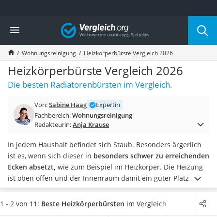
Die beliebtesten Vergleiche nach Kategorie
Vergleich
Haushalt
Wassersprudler
Wohnungsreinigung
Heizkörperbürste Vergleich 2026
Zentralstaubsauger
Brotbackautomat
Heizkörperbürste Vergleich 2026
Wischroboter
Die besten Radiatorenbürsten im Vergleich.
Wäschespinne
Industriestaubsauger
Von:
Sabine Haag
Expertin
Spülmaschinentabs
Fachbereich:
Wohnungsreinigung
Akku-Staubsauger
Redakteurin:
Anja Krause
Eierkocher
AEG-Waschmaschine
In jedem Haushalt befindet sich Staub. Besonders ärgerlich
Saug-Wisch-Roboter
ist es, wenn sich dieser in
besonders schwer zu erreichenden
Handstaubsauger
Ecken absetzt,
wie zum Beispiel im Heizkörper. Die Heizung
Milchaufschäumer
ist oben offen und der Innenraum damit ein guter Platz für
Kondenstrockner
die unliebsamen Wollmäuse.
Machen Sie jetzt den Putz-Test
Reiskocher
und reinigen Ihre Heizkörper mit einer Heizkörperbürste aus
1 - 2 von 11:
Beste Heizkörperbürsten
im Vergleich
Heißwasserspender
unserer Vergleichstabelle.
Wählen Sie jetzt ein Produkt mit