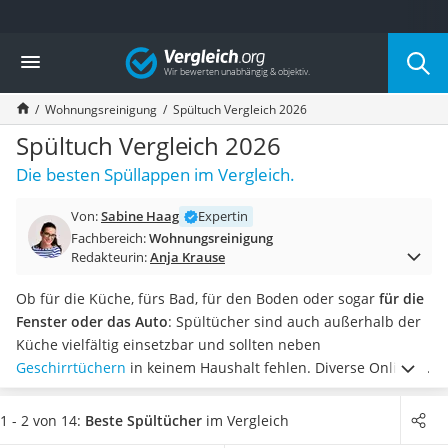
Die beliebtesten Vergleiche nach Kategorie
Vergleich
Haushalt
Wassersprudler
Wohnungsreinigung
Spültuch Vergleich 2026
Zentralstaubsauger
Brotbackautomat
Spültuch Vergleich 2026
Wischroboter
Die besten Spüllappen im Vergleich.
Wäschespinne
Industriestaubsauger
Von:
Sabine Haag
Expertin
Spülmaschinentabs
Fachbereich:
Wohnungsreinigung
Akku-Staubsauger
Redakteurin:
Anja Krause
Eierkocher
AEG-Waschmaschine
Ob für die Küche, fürs Bad, für den Boden oder sogar
für die
Saug-Wisch-Roboter
Fenster oder das Auto
: Spültücher sind auch außerhalb der
Handstaubsauger
Küche vielfältig einsetzbar und sollten neben
Milchaufschäumer
Geschirrtüchern
in keinem Haushalt fehlen.
Diverse Online-
Kondenstrockner
Tests empfehlen
waschbare Lappen als nachhaltigere und
Reiskocher
umweltfreundlichere Variante
gegenüber der Wegwerf-
1 - 2 von 14:
Beste Spültücher
im Vergleich
Heißwasserspender
Version. Wählen Sie jetzt besonders saugstarke Spültücher