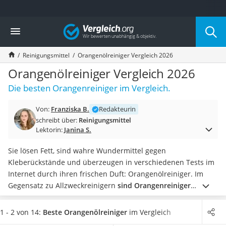
Die beliebtesten Vergleiche nach Kategorie
Vergleich
Drogerie
Inhalator
Reinigungsmittel
Orangenölreiniger Vergleich 2026
Haarschneider
Rollator
Orangenölreiniger Vergleich 2026
Braun Rasierer
Die besten Orangenreiniger im Vergleich.
Katzenklappe (Chip)
Rasierer
Von:
Franziska B.
Redakteurin
Masturbator
schreibt über:
Reinigungsmittel
Massagepistole
Lektorin:
Janina S.
Epilierer
Reisehaartrockner
Sie lösen Fett, sind wahre Wundermittel gegen
Eiweißpulver
Kleberückstände und überzeugen in verschiedenen Tests im
Magnesiumpräparat
Internet durch ihren frischen Duft: Orangenölreiniger. Im
Katzenklappe
Gegensatz zu Allzweckreinigern
sind Orangenreiniger
Nackenmassagegerät
materialschonender und individueller dosierbar
.
Zeckenschutz Katze
Entscheiden Sie sich jetzt für eine Vorratspackung aus
1 - 2 von 14:
Beste Orangenölreiniger
im Vergleich
leichter Haartrockner
unserem Orangenölreiniger-Vergleich, um für das Jahr