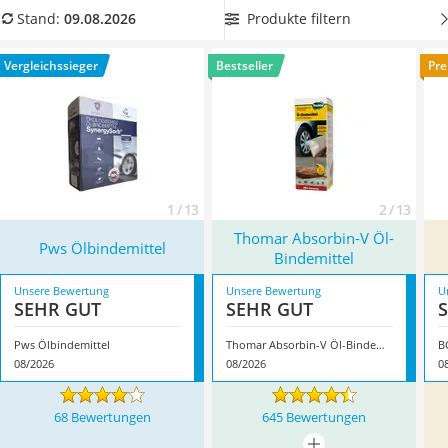
Philips-Sonicare-Zahnbürste
wasserabweisend
ist und somit auch
bei Regen und Nässe
Produkte filtern
Stand:
09.08.2026
Schildkrötenhaus
eingesetzt werden kann. Überzeugt hat uns hier im August
Mineralfutter Pferd
2026 besonders das Modell
Pws Ölbindemittel
*
mit seinen
Vergleichssieger
Bestseller
Pre
Massagegerät
Eigenschaften.
Service
1 / 13
2 / 13
Thomar Absorbin-V Öl-
Pws Ölbindemittel
Bindemittel
Unsere Bewertung
Unsere Bewertung
U
SEHR GUT
SEHR GUT
Pws Ölbindemittel
Thomar Absorbin-V Öl-Bindemittel
B
08/2026
08/2026
0
68 Bewertungen
645 Bewertungen