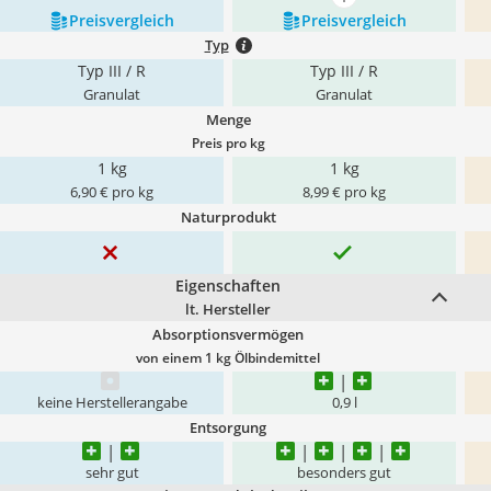
mehr anzeigen
Preis­vergleich
Preis­vergleich
Typ
Typ III / R
Typ III / R
Granulat
Granulat
Menge
Preis pro kg
1 kg
1 kg
6,90 € pro kg
8,99 € pro kg
Naturprodukt
Eigenschaften
lt. Hersteller
Absorptionsvermögen
von einem 1 kg Ölbindemittel
keine Herstellerangabe
0,9 l
Entsorgung
sehr gut
besonders gut