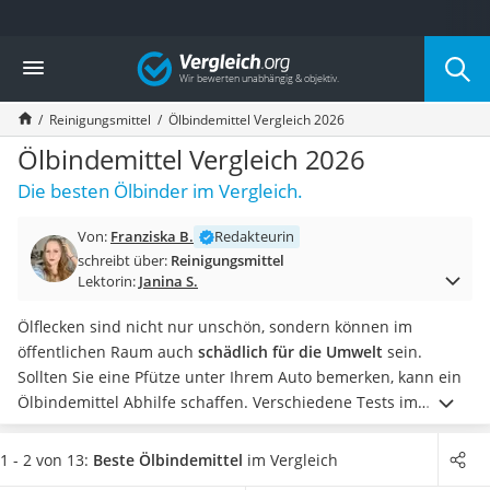
Die beliebtesten Vergleiche nach Kategorie
Vergleich
Drogerie
Inhalator
Reinigungsmittel
Ölbindemittel Vergleich 2026
Haarschneider
Rollator
Ölbindemittel Vergleich 2026
Braun Rasierer
Die besten Ölbinder im Vergleich.
Katzenklappe (Chip)
Rasierer
Von:
Franziska B.
Redakteurin
Masturbator
schreibt über:
Reinigungsmittel
Massagepistole
Lektorin:
Janina S.
Epilierer
Reisehaartrockner
Ölflecken sind nicht nur unschön, sondern können im
Eiweißpulver
öffentlichen Raum auch
schädlich für die Umwelt
sein.
Magnesiumpräparat
Sollten Sie eine Pfütze unter Ihrem Auto bemerken, kann ein
Katzenklappe
Ölbindemittel Abhilfe schaffen.
Verschiedene Tests im
Nackenmassagegerät
Internet konzentrieren sich auf Produkte, die
staubarm
und
Zeckenschutz Katze
besonders
tritt- sowie rutschfest
sind. Finden Sie in unserer
1 - 2 von 13:
Beste Ölbindemittel
im Vergleich
leichter Haartrockner
Vergleichstabelle einen Ölbinder, welcher zudem