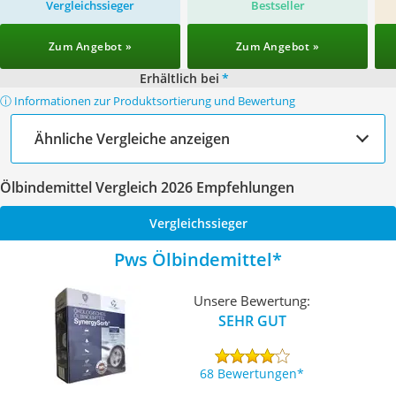
Vergleichssieger
Bestseller
Zum Angebot »
Zum Angebot »
Erhältlich bei
*
ⓘ Informationen zur Produktsortierung und Bewertung
Ähnliche Vergleiche anzeigen
Ölbindemittel Vergleich 2026 Empfehlungen
Vergleichssieger
Pws Ölbindemittel
Unsere Bewertung:
SEHR GUT
68 Bewertungen