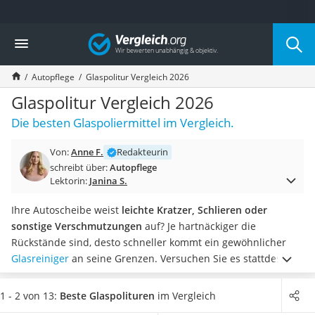
Die beliebtesten Vergleiche nach Kategorie
Vergleich
Auto & Motor
Fahrradträger-Anhängerkupplung (4 Fahrräder)
Autopflege
Glaspolitur Vergleich 2026
Fahrradträger
Fahrradträger (Anhängerkupplung)
Glaspolitur Vergleich 2026
Fahrradträger 3 Fahrräder
Die besten Glaspoliermittel im Vergleich.
Benzinkanister (20 l)
Dashcam
Von:
Anne F.
Redakteurin
Fahrradträger E-Bike
schreibt über:
Autopflege
Benzinkanister
Lektorin:
Janina S.
Marderschreck
Wagenheber 3t
Ihre Autoscheibe weist
leichte Kratzer, Schlieren oder
AGM-Batterie Wohnmobil
sonstige Verschmutzungen
auf? Je hartnäckiger die
Thule-Fahrradträger
Rückstände sind, desto schneller kommt ein gewöhnlicher
FM-Transmitter
Glasreiniger
an seine Grenzen. Versuchen Sie es stattdessen
Sommerreifen 205/55 R16
mit einer Glaspolitur. Diese sorgt für freie Sicht, höchsten
Autobatterie-Ladegerät
Glanz und sollte laut gängigen Online-Tests auch vor einer
1 - 2 von 13:
Beste Glaspolituren
im Vergleich
Starthilfe mit Kompressor
Glasversiegelung zum Einsatz kommen.
Wählen Sie jetzt aus