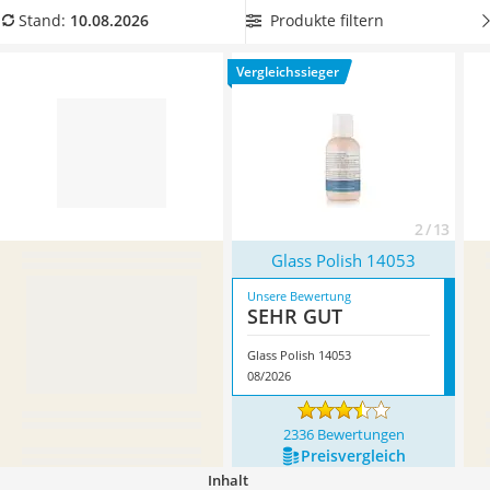
Alkoholtester
unserer Vergleichstabelle
eine Glaspolitur inklusive
Produkte filtern
Stand:
10.08.2026
Felgenbaum
Polierpad
, um direkt mit der Reinigung starten zu können.
Wagenheber
Überzeugt hat uns hier im August 2026 besonders das
Vergleichssieger
Rostumwandler
Modell
Glass Polish 14053
*
mit seinen Eigenschaften.
Service
2 / 13
Glass Polish 14053
Unsere Bewertung
SEHR GUT
Glass Polish 14053
08/2026
2336 Bewertungen
Preis­vergleich
Inhalt