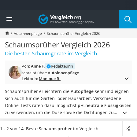
Die beliebtesten Vergleiche nach Kategorie
Vergleich
Auto & Motor
Fahrradträger-Anhängerkupplung (4 Fahrräder)
Autoinnenpflege
Schaumsprüher Vergleich 2026
Fahrradträger
Fahrradträger (Anhängerkupplung)
Schaumsprüher Vergleich 2026
Fahrradträger 3 Fahrräder
Die besten Schaumgeräte im Vergleich.
Benzinkanister (20 l)
Dashcam
Von:
Anne F.
Redakteurin
Fahrradträger E-Bike
schreibt über:
Autoinnenpflege
Benzinkanister
Lektorin:
Monique B.
Marderschreck
Wagenheber 3t
Schaumsprüher erleichtern die
Autopflege
sehr und eignen
AGM-Batterie Wohnmobil
sich auch für die Garten- oder Hausarbeit. Verschiedene
Thule-Fahrradträger
Online-Tests raten dazu, möglichst
pH-neutrale Flüssigkeiten
FM-Transmitter
zu verwenden, um die Düse sowie die Dichtungen zu
Sommerreifen 205/55 R16
schonen. Ein Sicherheitsventil sorgt dafür, dass der
Autobatterie-Ladegerät
Überdruck im Schaumerzeuger sicher abgelassen wird.
Sie
1 - 2 von 14:
Beste Schaumsprüher
im Vergleich
Starthilfe mit Kompressor
möchten einen standfesten Schaumsprüher kaufen? Wählen