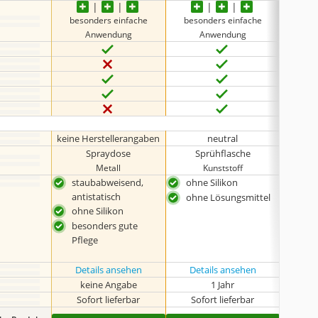
besonders einfache
besonders einfache
beso
Anwendung
Anwendung
keine Herstellerangaben
neutral
Spraydose
Sprühflasche
Metall
Kunststoff
staubabweisend,
ohne Silikon
auch
antistatisch
Gum
ohne Lösungsmittel
ohne Silikon
Sch
für 
besonders gute
Pflege
Details ansehen
Details ansehen
Det
keine Angabe
1 Jahr
oh
Sofort lieferbar
Sofort lieferbar
Sof