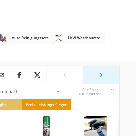
Auto-Reinigungssets
LKW-Waschbürste
Alle Filter
eren nach
zurücksetzen
ight
Preis-Leistungs-Sieger