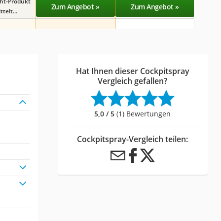
ght-Produkt
Zum Angebot »
Zum Angebot »
Zu
telt...
Hat Ihnen dieser Cockpitspray
Vergleich gefallen?
5,0 / 5
(1) Bewertungen
Cockpitspray-Vergleich teilen: