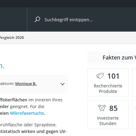
ergleiche nach Kategorie
Vergleich 2026
ängerkupplung (4 Fahrräder)
Fakten zum 
nhängerkupplung)
h.
ahrräder
101
l)
Lektorin:
Monique B.
Recherchierte
Produkte
ffoberflächen
im Inneren Ihres
ke
85
Leder
geeignet. Für die
reien
Mikrofasertuchs
.
Investierte
Stunden
prühflasche oder Spraydose.
tistatisch wirken und gegen UV-