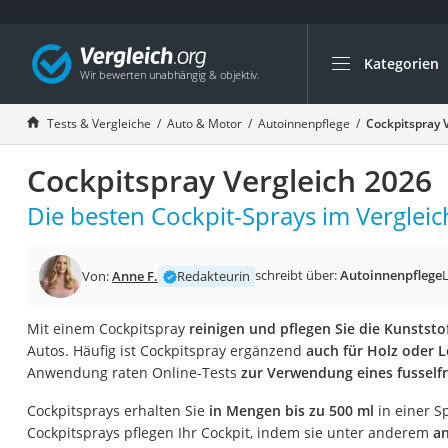
Kategorien
Die beliebtesten V
Auto & Motor
Tests & Vergleiche
Auto & Motor
Autoinnenpflege
Cockpitspray 
Fahrradträger-Anh
Cockpitspray Vergleich 2026
Fahrradträger
Fahrradträger (A
Die besten Cockpit-Sprays im Vergleic
Fahrradträger 3 F
Benzinkanister (20 
schreibt über:
Autoinnenpflege
Von:
Anne F.
Redakteurin
Dashcam
Mit einem Cockpitspray
reinigen und pflegen Sie die Kunststo
Fahrradträger E-Bi
Autos. Häufig ist Cockpitspray ergänzend
auch für Holz oder 
Benzinkanister
Anwendung raten Online-Tests
zur Verwendung eines fusself
Marderschreck
Cockpitsprays erhalten Sie
in Mengen bis zu 500 ml
in einer S
Wagenheber 3t
Cockpitsprays pflegen Ihr Cockpit, indem sie unter anderem
an