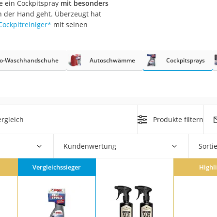
le ein Cockpitspray
mit besonders
nmobil
on der Hand geht. Überzeugt hat
er
ockpitreiniger
*
mit seinen
/55 R16
o-Waschhandschuhe
Autoschwämme
Cockpitsprays
gerät
pressor
rgleich
Produkte filtern
Kundenwertung
Sorti
Vergleichssieger
Highl