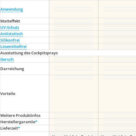
Anwendung
Matteffekt
UV-Schutz
Antistatisch
Silikonfrei
Lösemittelfrei
Ausstattung des Cockpitsprays
Geruch
Darreichung
Vorteile
Weitere Produktinfos
Herstellergarantie
*
Lieferzeit
*