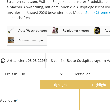
Strahlen schützen
. Wählen Sie jetzt aus unserer Produkttabel
AGM-Batterie Woh
einfacher Anwendung
, mit dem Ihnen die Autopflege leicht v
Thule-Fahrradträg
uns hier im August 2026 besonders das Modell
Sonax Xtreme C
Eigenschaften.
FM-Transmitter
Sommerreifen 205
Auto-Waschbürsten
Reinigungskneten
Aut
Autobatterie-Lade
Autostaubsauger
Starthilfe mit Kom
Alkoholtester
Felgenbaum
Aktualisiert:
08.08.2026
1 - 8 von 14:
Beste Cockpitsprays
im Ve
Diesel-Additiv
Preis in EUR
Hersteller
Wagenheber
Service
Highlight
Highlight
Abbildung
*