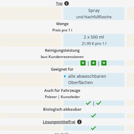
Typ
Spray
und Nachfüllflasche
Menge
Preis pro 1 l
2 x 500 ml
21,95 € pro 1 l
Reinigungsleistung
laut Kundenrezensionen
Geeignet für
•
alle abwaschbaren
Oberflächen
Auch für Fahrzeuge
Polster | Kunstleder
Biologisch abbaubar
Lösungsmittelfrei