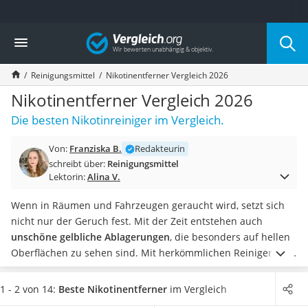
Die beliebtesten Vergleiche nach Kategorie
Vergleich
Drogerie
Inhalator
Reinigungsmittel
Nikotinentferner Vergleich 2026
Haarschneider
Rollator
Nikotinentferner Vergleich 2026
Braun Rasierer
Die besten Nikotinreiniger im Vergleich.
Katzenklappe (Chip)
Rasierer
Von:
Franziska B.
Redakteurin
Masturbator
schreibt über:
Reinigungsmittel
Massagepistole
Lektorin:
Alina V.
Epilierer
Reisehaartrockner
Wenn in Räumen und Fahrzeugen geraucht wird, setzt sich
Eiweißpulver
nicht nur der Geruch fest. Mit der Zeit entstehen auch
Magnesiumpräparat
unschöne gelbliche Ablagerungen
, die besonders auf hellen
Katzenklappe
Oberflächen zu sehen sind.
Mit herkömmlichen Reinigern ist
Nackenmassagegerät
diesen Nikotinablagerungen kaum beizukommen, mit
Zeckenschutz Katze
speziellen Nikotinentfernern aber schon. Doch Achtung:
1 - 2 von 14:
Beste Nikotinentferner
im Vergleich
leichter Haartrockner
Nicht jeder Reiniger ist auch für Textilien wie Autositze