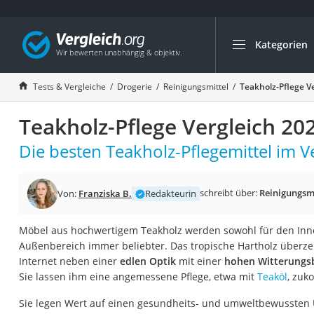
Kategorien
Die beliebtesten V
Drogerie
Tests & Vergleiche
Drogerie
Reinigungsmittel
Teakholz-Pflege V
Inhalator
Teakholz-Pflege Vergleich 20
Haarschneider
Rollator
Die besten Teakholz-Pflegemittel im Ve
Braun Rasierer
Katzenklappe (Chi
schreibt über:
Reinigungsmi
Von:
Franziska B.
Redakteurin
Rasierer
Möbel aus hochwertigem Teakholz werden sowohl für den Inne
Masturbator
Außenbereich immer beliebter. Das tropische Hartholz überzeu
Massagepistole
Internet neben einer
edlen Optik
mit einer
hohen Witterungsb
Sie lassen ihm eine angemessene Pflege, etwa mit
Teaköl
, zu
Epilierer
Reisehaartrockner
Sie legen Wert auf einen gesundheits- und umweltbewussten