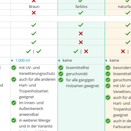
Braun
farblos
naturf
•
•
•
1.000 ml
keine
keine
d
mit UV- und
lösemittelfrei
besonders
Verwitterungsschutz
geruchsmild
lösemittel
auch für alle anderen
für alle gängigen
geruchsmi
nd
Hart- und
Holzarten geeignet
mit UV- u
Tropenholzarten
Verwitter
geeignet
auch für a
im Innen- und
Hart- und
Außenbereich
Tropenhol
anwendbar
geeignet
in weiterer Menge
auch in de
und in der Variante
Farbvaria