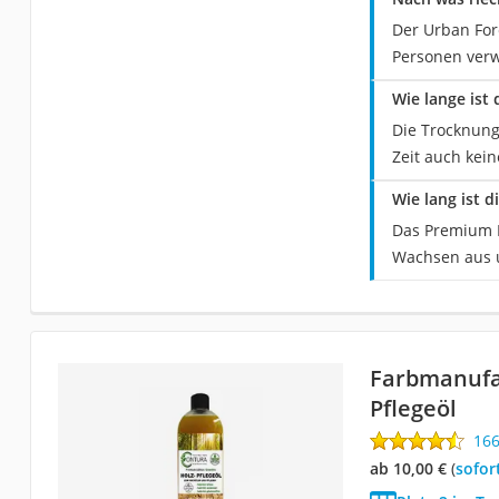
Der Urban For
Personen ver
Wie lange is
Die Trocknung
Zeit auch kei
Wie lang ist 
Das Premium M
Wachsen aus u
Farbmanufa
Pflegeöl
16
ab 10,00 €
(
Sofor