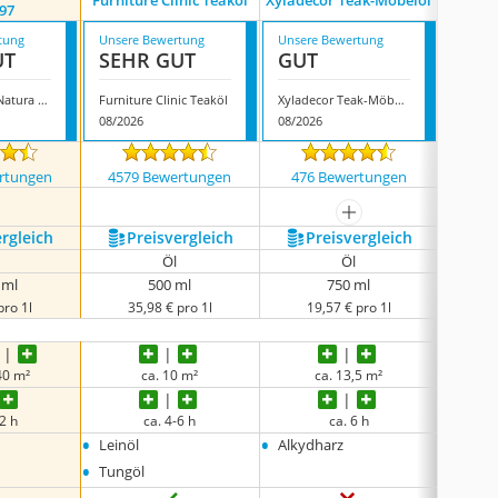
Furniture Clinic Teaköl
Xyladecor Teak-Möbelöl
Neudorf
97
tung
Unsere Bewertung
Unsere Bewertung
Unsere
UT
SEHR GUT
GUT
GUT
Oli Lacke Oli-Natura A01397
Furniture Clinic Teaköl
Xyladecor Teak-Möbelöl
08/2026
08/2026
08/202
rtungen
4579 Bewertungen
476 Bewertungen
310
mehr anzeigen
ergleich
Preis­vergleich
Preis­vergleich
P
Öl
Öl
 ml
500 ml
750 ml
pro 1l
35,98 € pro 1l
19,57 € pro 1l
2
40 m²
ca. 10 m²
ca. 13,5 m²
2 h
ca. 4-6 h
ca. 6 h
•
•
•
Leinöl
Alkydharz
Leinöl
•
Tungöl