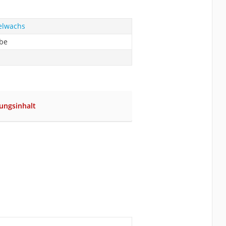
elwachs
abe
ungsinhalt