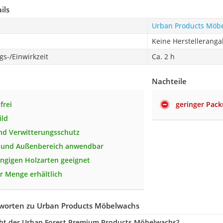
ils
Urban Products Möb
Keine Herstellerang
s-/Einwirkzeit
Ca. 2 h
Nachteile
frei
geringer Pack
ild
nd Verwitterungsschutz
- und Außenbereich anwendbar
gängigen Holzarten geeignet
er Menge erhältlich
worten zu Urban Products Möbelwachs
cht der Urban Forest Premium Products Möbelwachs?