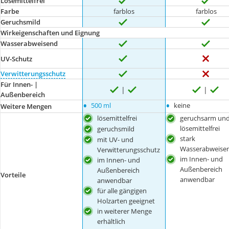
Lösemittelfrei
Farbe
farblos
farblos
Geruchsmild
Wirkeigenschaften und Eignung
Wasserabweisend
UV-Schutz
Verwitterungsschutz
Für Innen- |
Außenbereich
•
•
500 ml
keine
Weitere Mengen
lösemittelfrei
geruchsarm un
lösemittelfrei
geruchsmild
stark
mit UV- und
Wasserabweise
Verwitterungsschutz
im Innen- und
im Innen- und
Außenbereich
Außenbereich
Vorteile
anwendbar
anwendbar
für alle gängigen
Holzarten geeignet
in weiterer Menge
erhältlich