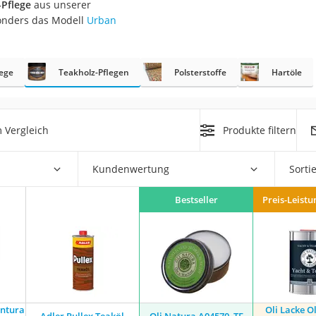
-Pflege
aus unserer
sonders das Modell
Urban
at
ege
Teakholz-Pflegen
Polsterstoffe
Hartöle
rät
e
ner
 Vergleich
Produkte filtern
Zahnbürste
Kundenwertung
Sorti
d
Bestseller
Preis-Leistu
ntura
Oli Lacke O