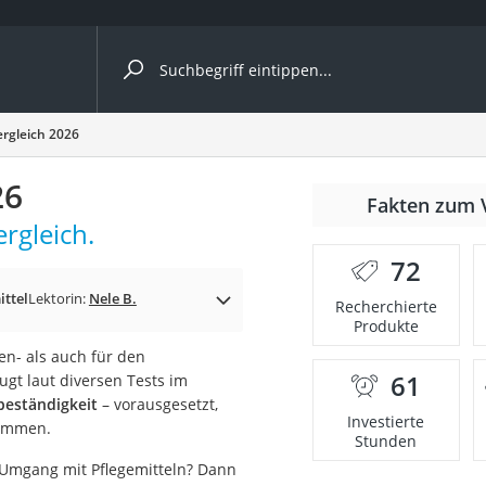
ergleiche nach Kategorie
ergleich 2026
26
Fakten zum 
rgleich.
72
p)
ttel
Lektorin:
Nele B.
Recherchierte
Produkte
n- als auch für den
61
gt laut diversen Tests im
eständigkeit
– vorausgesetzt,
Investierte
kommen.
Stunden
 Umgang mit Pflegemitteln? Dann