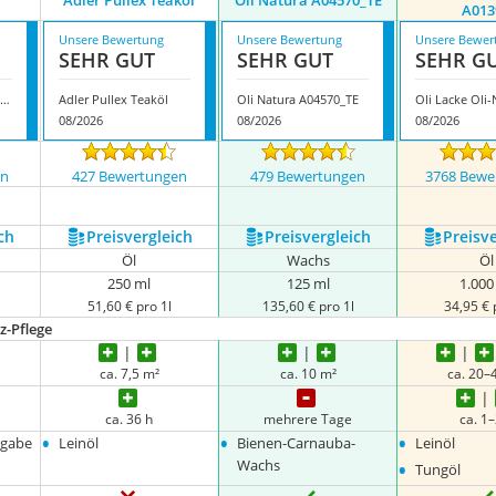
Adler Pullex Teaköl
Oli Natura A04570_TE
A013
Unsere Bewertung
Unsere Bewertung
Unsere Bewer
SEHR GUT
SEHR GUT
SEHR G
arbmanufaktur Contura Profi Pflegeöl
Adler Pullex Teaköl
Oli Natura A04570_TE
08/2026
08/2026
08/2026
en
427 Bewertungen
479 Bewertungen
3768 Bewe
ch
Preis­vergleich
Preis­vergleich
Preis­v
Öl
Wachs
Öl
250 ml
125 ml
1.000
51,60 € pro 1l
135,60 € pro 1l
34,95 € 
z-Pflege
ca. 7,5 m²
ca. 10 m²
ca. 20–
ca. 36 h
mehrere Tage
ca. 1–
•
•
•
ngabe
Leinöl
Bienen-Carnauba-
Leinöl
•
Wachs
Tungöl