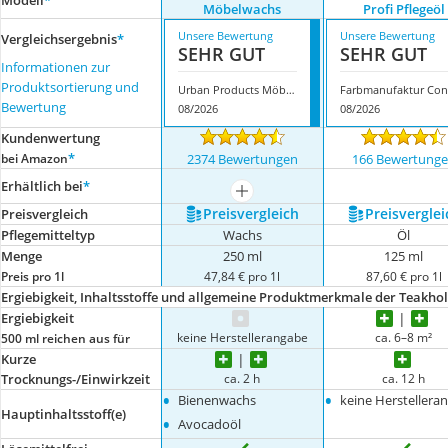
Modell
*
Möbelwachs
Profi Pflegeöl
Unsere Bewertung
Unsere Bewertung
Vergleichsergebnis
*
SEHR GUT
SEHR GUT
Informationen zur
Produktsortierung und
Urban Products Möbelwachs
F
Bewertung
08/2026
08/2026
Kundenwertung
*
bei Amazon
2374 Bewertungen
166 Bewertung
Erhältlich bei
*
mehr anzeigen
Preis­vergleich
Preis­verglei
Preis­vergleich
Pflegemitteltyp
Wachs
Öl
Menge
250 ml
125 ml
Preis pro 1l
47,84 € pro 1l
87,60 € pro 1l
Ergiebigkeit, Inhaltsstoffe und allgemeine Produktmerkmale der Teakhol
Ergiebigkeit
keine Herstellerangabe
ca. 6–8 m²
500 ml reichen aus für
Kurze
ca. 2 h
ca. 12 h
Trocknungs-/Einwirkzeit
•
•
Bienenwachs
keine Herstellera
Hauptinhaltsstoff(e)
•
Avocadoöl