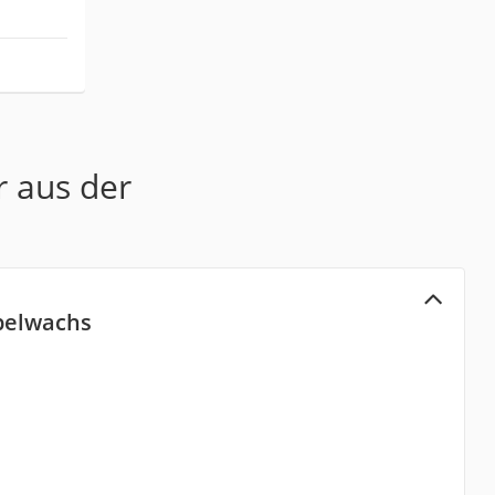
r aus der
belwachs