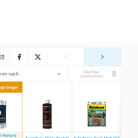
Alle Filter
eren nach
zurücksetzen
ngs-Sieger
li-Natura