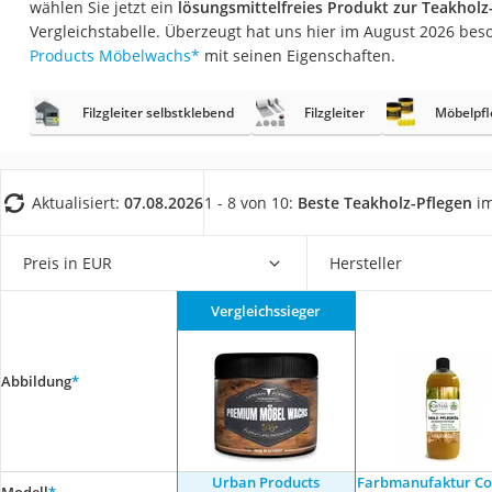
wählen Sie jetzt ein
lösungsmittelfreies Produkt zur Teakholz
Eiweißpulver
Vergleichstabelle. Überzeugt hat uns hier im August 2026 be
Magnesiumpräpar
Products Möbelwachs
*
mit seinen Eigenschaften.
Katzenklappe
Filzgleiter selbstklebend
Filzgleiter
Möbelpfl
Nackenmassagege
Zeckenschutz Katz
leichter Haartrock
Aktualisiert:
07.08.2026
1 - 8 von 10:
Beste Teakholz-Pflegen
im
Philips-Sonicare-
Schildkrötenhaus
Preis in EUR
Hersteller
Mineralfutter Pfer
Vergleichssieger
Massagegerät
Service
Abbildung
*
Urban Products
Farbmanufaktur Co