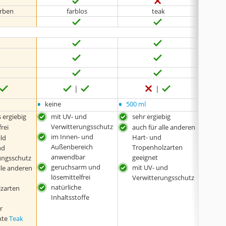
arben
farblos
teak
keine 
•
•
•
keine
500 ml
keine
 ergiebig
mit UV- und
sehr ergiebig
für
Verwitterungsschutz
Auß
frei
auch für alle anderen
im Innen- und
gee
Hart- und
ld
Außenbereich
auch
Tropenholzarten
nd
anwendbar
Kin
geeignet
ungsschutz
geruchsarm und
ver
mit UV- und
lle anderen
lösemittelfrei
natü
Verwitterungsschutz
natürliche
Inha
zarten
Inhaltsstoffe
r
nte
Teak