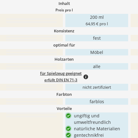
Inhalt
Preis pro l
200 ml
64,95 € pro l
Konsistenz
fest
optimal für
Möbel
Holzarten
alle
für Spielzeug geeignet
erfüllt DIN EN 71-3
nicht zertifiziert
Farbton
farblos
Vorteile
ungiftig und
umweltfreundlich
natürliche Materialien
gentechnikfrei