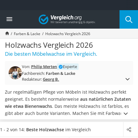
Die beliebtesten Vergleiche nach Kategorie
Vergleich
Baumarkt
Tresor feuerfest
Farben & Lacke
Holzwachs Vergleich 2026
Makita-Akku-Rasenmäher
Kappsäge
Holzwachs Vergleich 2026
Smartes Türschloss
Die besten Möbelwachse im Vergleich.
Akku-Rasentrimmer
Feuchtigkeitsmessgerät
Von:
Philip Merten
Experte
Split-Klimaanlage 2 Innengeräte
Fachbereich:
Farben & Lacke
Pelletofen
Redakteur:
Georg B.
Bohrmaschine
Tiefbrunnenpumpe
Zur regelmäßigen Pflege von Möbeln ist Holzwachs perfekt
Fliesenschneider
geeignet. Es besteht normalerweise
aus natürlichen Zutaten
Hochdruckreiniger
wie etwa Bienenwachs
. Das meiste Holzwachs ist farblos, es
Doppelschleifer
gibt aber auch bunte Varianten. Machen Sie mit Farbwachs
Überwachungskamera
einen Test an einer unauffälligen Stelle, um festzustellen, ob
Benzinrasenmäher mit Elektrostart
Ihnen der Ton wirklich gefällt.
Wählen Sie jetzt aus unserer
1 - 2 von 14:
Beste Holzwachse
im Vergleich
Akku-Laubsauger
Holzwachs-Vergleichstabelle eine
Dose in passender Größe