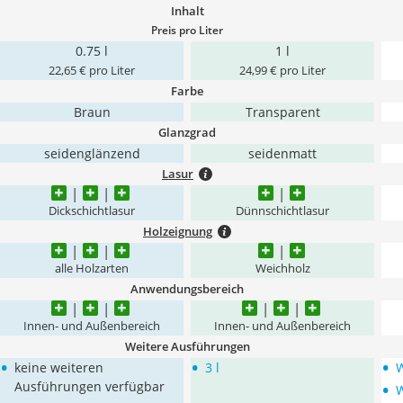
Inhalt
Preis pro Liter
0.75 l
1 l
22,65 € pro Liter
24,99 € pro Liter
Farbe
Braun
Transparent
Glanzgrad
seidenglänzend
seidenmatt
Lasur
Dickschichtlasur
Dünnschichtlasur
Holzeignung
alle Holzarten
Weichholz
Anwendungsbereich
Innen- und Außenbereich
Innen- und Außenbereich
Weitere Ausführungen
•
•
•
keine weiteren
3 l
•
Ausführungen verfügbar
W