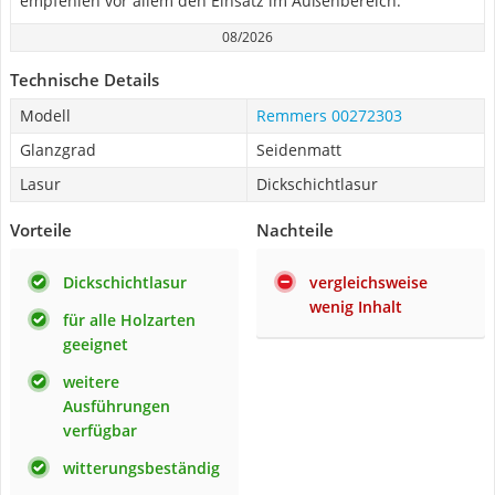
empfehlen vor allem den Einsatz im Außenbereich.
08/2026
Technische Details
Modell
Remmers 00272303
Glanzgrad
Seidenmatt
Lasur
Dickschichtlasur
Vorteile
Nachteile
Dickschichtlasur
vergleichsweise
wenig Inhalt
für alle Holzarten
geeignet
weitere
Ausführungen
verfügbar
witterungsbeständig