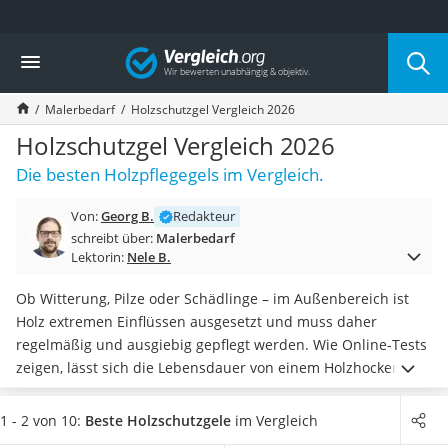
Die beliebtesten Vergleiche nach Kategorie
Vergleich
Baumarkt
Tresor feuerfest
Malerbedarf
Holzschutzgel Vergleich 2026
Makita-Akku-Rasenmäher
Kappsäge
Holzschutzgel Vergleich 2026
Smartes Türschloss
Die besten Holzpflegegels im Vergleich.
Akku-Rasentrimmer
Feuchtigkeitsmessgerät
Von:
Georg B.
Redakteur
Split-Klimaanlage 2 Innengeräte
schreibt über:
Malerbedarf
Pelletofen
Lektorin:
Nele B.
Bohrmaschine
Tiefbrunnenpumpe
Ob Witterung, Pilze oder Schädlinge – im Außenbereich ist
Fliesenschneider
Holz extremen Einflüssen ausgesetzt und muss daher
Hochdruckreiniger
regelmäßig und ausgiebig gepflegt werden. Wie Online-Tests
Doppelschleifer
zeigen, lässt sich die Lebensdauer von einem Holzhocker,
Überwachungskamera
einer Holzliege oder sonnigen Gartenmöbeln durch
Benzinrasenmäher mit Elektrostart
entsprechende Pflege mit einem Holzschutzgel verlängern.
1 - 2 von 10:
Beste Holzschutzgele
im Vergleich
Akku-Laubsauger
Das Holz wird
vor Witterungseinflüssen und UV-Strahlen