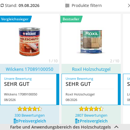
Löschdecke
langfristig geschützt
.
Wählen Sie jetzt aus unserer
Produkte filtern
Stand:
09.08.2026
Multimeter
Vergleichstabelle ein seidenglänzendes transparentes
Winterharte Palmen
Holzschutzgel, um der
natürlichen Holzstruktur neuen Glanz
Vergleichssieger
Bestseller
Gasdurchlauferhitzer
zu verleihen
. Überzeugt hat uns hier im August 2026
Service
besonders das Modell
Wilckens 17089100050
*
mit seinen
Eigenschaften.
1 / 10
2 / 10
Wilckens 17089100050
Roxil Holzschutzgel
Unsere Bewertung
Unsere Bewertung
U
SEHR GUT
SEHR GUT
Wilckens 17089100050
Roxil Holzschutzgel
Li
08/2026
08/2026
0
330 Bewertungen
2807 Bewertungen
Preis­vergleich
Preis­vergleich
Farbe und Anwendungsbereich des Holzschutzgels