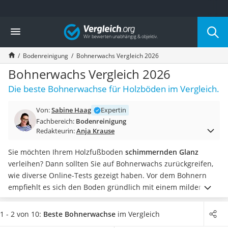
Die beliebtesten Vergleiche nach Kategorie
Vergleich
Haushalt
Wassersprudler
Bodenreinigung
Bohnerwachs Vergleich 2026
Zentralstaubsauger
Brotbackautomat
Bohnerwachs Vergleich 2026
Wischroboter
Die beste Bohnerwachse für Holzböden im Vergleich.
Wäschespinne
Industriestaubsauger
Von:
Sabine Haag
Expertin
Spülmaschinentabs
Fachbereich:
Bodenreinigung
Akku-Staubsauger
Redakteurin:
Anja Krause
Eierkocher
AEG-Waschmaschine
Sie möchten Ihrem Holzfußboden
schimmernden Glanz
Saug-Wisch-Roboter
verleihen? Dann sollten Sie auf Bohnerwachs zurückgreifen,
Handstaubsauger
wie diverse Online-Tests gezeigt haben. Vor dem Bohnern
Milchaufschäumer
empfiehlt es sich den Boden gründlich mit einem milden
Kondenstrockner
Bodenreiniger
zu säubern.
Viele Arten von Bohnerwachs
Reiskocher
schenken
nicht nur Holzböden
neuen Glanz. Sie sind
1 - 2 von 10:
Beste Bohnerwachse
im Vergleich
Heißwasserspender
überdies für Fußböden aus Stein, Linoleum oder Kork