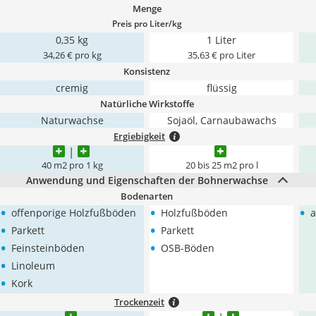
Menge
Preis pro Liter/kg
0,35 kg
1 Liter
34,26 € pro kg
35,63 € pro Liter
Konsistenz
cremig
flüssig
Natürliche Wirkstoffe
Naturwachse
Sojaöl, Carnaubawachs
Ergiebigkeit
40 m2 pro 1 kg
20 bis 25 m2 pro l
Anwendung und Eigenschaften der Bohnerwachse
Bodenarten
•
•
•
offenporige Holzfußböden
Holzfußböden
a
•
•
Parkett
Parkett
•
•
Feinsteinböden
OSB-Böden
•
Linoleum
•
Kork
Trockenzeit