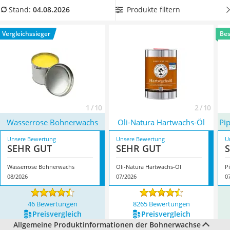
Tierhaarstaubsauger
geeignet. Wählen Sie jetzt in unserer Vergleichstabelle das
Produkte filtern
Stand:
04.08.2026
Ecovacs-Saugroboter
Bohnerwachs, das am besten zu Ihrem Fußboden passt und
Nespresso-Maschine
ihm neuen Glanz schenkt. Überzeugt hat uns hier im August
Vergleichssieger
Bes
Messerschärfer
2026 besonders das Modell
Wasserrose Bohnerwachs
*
mit
Service
seinen Eigenschaften.
1 / 10
2 / 10
Wasserrose Bohnerwachs
Oli-Natura Hartwachs-Öl
Pi
Unsere Bewertung
Unsere Bewertung
U
SEHR GUT
SEHR GUT
Wasserrose Bohnerwachs
Oli-Natura Hartwachs-Öl
P
08/2026
07/2026
0
46 Bewertungen
8265 Bewertungen
Preis­vergleich
Preis­vergleich
Allgemeine Produktinformationen der Bohnerwachse