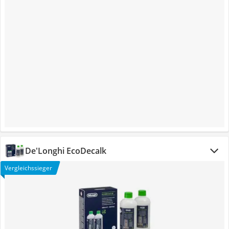
De'Longhi EcoDecalk
Vergleichssieger