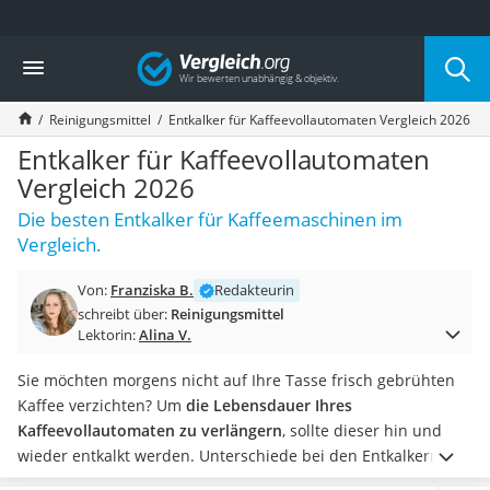
Die beliebtesten Vergleiche nach Kategorie
Vergleich
Drogerie
Inhalator
Reinigungsmittel
Entkalker für Kaffeevollautomaten Vergleich 2026
Haarschneider
Rollator
Entkalker für Kaffeevollautomaten
Braun Rasierer
Vergleich 2026
Katzenklappe (Chip)
Die besten Entkalker für Kaffeemaschinen im
Rasierer
Vergleich.
Masturbator
Massagepistole
Von:
Franziska B.
Redakteurin
Epilierer
schreibt über:
Reinigungsmittel
Reisehaartrockner
Lektorin:
Alina V.
Eiweißpulver
Magnesiumpräparat
Sie möchten morgens nicht auf Ihre Tasse frisch gebrühten
Katzenklappe
Kaffee verzichten? Um
die Lebensdauer Ihres
Nackenmassagegerät
Kaffeevollautomaten zu verlängern
, sollte dieser hin und
Zeckenschutz Katze
wieder entkalkt werden. Unterschiede bei den Entkalkern gibt
leichter Haartrockner
es unter anderem
in puncto Kosten pro Anwendung
.
Die