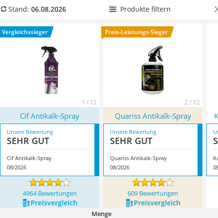
Philips-Sonicare-Zahnbürste
Vergleichstabelle ein Antikalk-Spray mit
besonders guter
Produkte filtern
Stand:
06.08.2026
Schildkrötenhaus
Reinigungswirkung
, damit Sie ein strahlendes Badezimmer
Mineralfutter Pferd
genießen können. Überzeugt hat uns hier im August 2026
Vergleichssieger
Preis-Leistungs-Sieger
Massagegerät
besonders das Modell
Cif Antikalk-Spray
*
mit seinen
Service
Eigenschaften.
1 / 12
2 / 12
Cif Antikalk-Spray
Quariss Antikalk-Spray
K
Unsere Bewertung
Unsere Bewertung
U
SEHR GUT
SEHR GUT
Cif Antikalk-Spray
Quariss Antikalk-Spray
K
08/2026
08/2026
0
4964 Bewertungen
609 Bewertungen
Preis­vergleich
Preis­vergleich
Menge