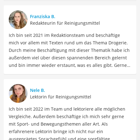
Franziska B.
Redakteurin für Reinigungsmittel
Ich bin seit 2021 im Redaktionsteam und beschäftige
mich vor allem mit Texten rund um das Thema Drogerie.
Durch meine Beschäftigung mit dieser Thematik habe ich
außerdem viel über diesen spannenden Bereich gelernt
und bin immer wieder erstaunt, was es alles gibt. Gerne
lasse ich Sie an meinen Erfahrungen teilhaben. Als
Fachautorin für Drogerieprodukte teile ich mein Wissen
über Beauty- sowie Pflegeprodukte, Gesundheitsartikel,
Nele B.
Haushaltswaren und vieles mehr. Meine Beiträge
Lektorin für Reinigungsmittel
umfassen Produktvergleiche, Tipps, Trends und
Ich bin seit 2022 im Team und lektoriere alle möglichen
Empfehlungen, um Lesern dabei zu helfen, die besten
Vergleiche. Außerdem beschäftige ich mich sehr gerne
Produkte für ihre Bedürfnisse zu finden sowie sowohl ihre
mit Sport- und Bewegungsthemen aller Art. Als
Schönheits- als auch Pflegeroutine zu optimieren.
erfahrenere Lektorin bringe ich nicht nur ein
Der Antikalk-Spray-Vergleich ist aus unserer Sicht
ausgeprägtes Sprachgefühl und eine sorgfältige