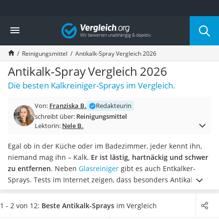
Die beliebtesten Vergleiche nach Kategorie
Vergleich
Drogerie
Inhalator
Reinigungsmittel
Antikalk-Spray Vergleich 2026
Haarschneider
Rollator
Antikalk-Spray Vergleich 2026
Braun Rasierer
Die besten Kalkreiniger-Sprays im Vergleich.
Katzenklappe (Chip)
Rasierer
Von:
Franziska B.
Redakteurin
Masturbator
schreibt über:
Reinigungsmittel
Massagepistole
Lektorin:
Nele B.
Epilierer
Reisehaartrockner
Egal ob in der Küche oder im Badezimmer, jeder kennt ihn,
Eiweißpulver
niemand mag ihn – Kalk.
Er ist lästig, hartnäckig und schwer
Magnesiumpräparat
zu entfernen
. Neben
Glasreiniger
gibt es auch Entkalker-
Katzenklappe
Sprays. Tests im Internet zeigen, dass besonders Antikalk-
Nackenmassagegerät
Sprays dabei helfen, Kalk und andere Ablagerungen mühelos
Zeckenschutz Katze
und einfach zu entfernen und die Oberfläche wieder zum
1 - 2 von 12:
Beste Antikalk-Sprays
im Vergleich
leichter Haartrockner
Strahlen zu bringen.
Wählen Sie jetzt aus unserer