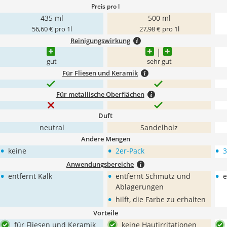
Preis pro l
435 ml
500 ml
56,60 € pro 1l
27,98 € pro 1l
Reinigungswirkung
gut
sehr gut
Für Fliesen und Keramik
Für metallische Oberflächen
Duft
neutral
Sandelholz
Andere Mengen
•
•
•
keine
2er-Pack
3
Anwendungsbereiche
•
•
•
entfernt Kalk
entfernt Schmutz und
e
Ablagerungen
•
hilft, die Farbe zu erhalten
Vorteile
für Fliesen und Keramik
keine Hautirritationen