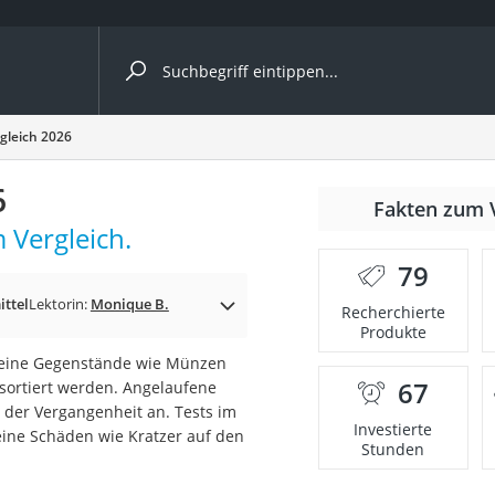
ergleiche nach Kategorie
rgleich 2026
6
Fakten zum 
 Vergleich.
79
p)
ttel
Lektorin:
Monique B.
Recherchierte
Produkte
kleine Gegenstände wie Münzen
67
sortiert werden. Angelaufene
der Vergangenheit an. Tests im
Investierte
keine Schäden wie Kratzer auf den
Stunden