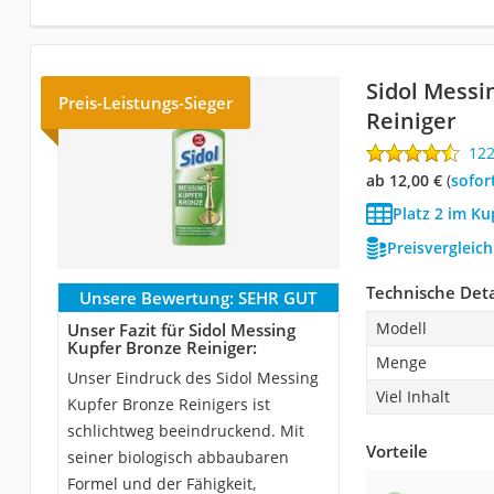
Sidol Messi
Preis-Leistungs-Sieger
Reiniger
12
ab 12,00 €
(
Sofor
Platz 2 im Ku
Preisvergleic
Technische Deta
Unsere Bewertung:
SEHR GUT
Modell
Unser Fazit für Sidol Messing
Kupfer Bronze Reiniger:
Menge
Unser Eindruck des Sidol Messing
Viel Inhalt
Kupfer Bronze Reinigers ist
schlichtweg beeindruckend. Mit
Vorteile
seiner biologisch abbaubaren
Formel und der Fähigkeit,