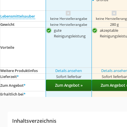
Lebensmittelsauber
keine Herstellerangabe
keine Herstelleran
Gewicht
280 g
keine Herstellerangabe
gute
akzeptable
Reinigungsleistung
Reinigungsleist
Vorteile
Weitere Produktinfos
Details ansehen
Details ansehe
Lieferzeit
*
Sofort lieferbar
Sofort lieferba
Zum Angebot »
Zum Angebot 
Zum Angebot
*
Erhältlich bei
*
Inhaltsverzeichnis