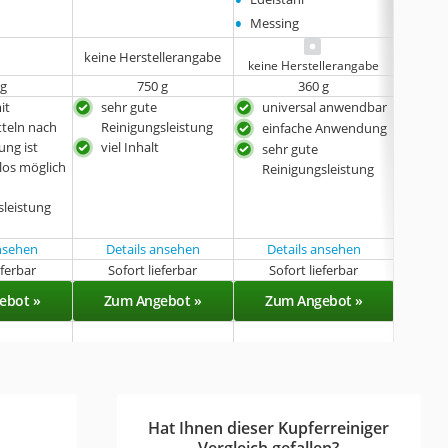
•
•
Messing
Messi
keine Herstellerangabe
keine Herstellerangabe
 g
750 g
‎360 g
it
sehr gute
universal anwendbar
uni
teln nach
Reinigungsleistung
einfache Anwendung
seh
ung ist
viel Inhalt
Rei
sehr gute
os möglich
Kon
Reinigungsleistung
Leb
sleistung
der 
bed
ansehen
Details ansehen
Details ansehen
eferbar
Sofort lieferbar
Sofort lieferbar
Sof
ebot »
Zum Angebot »
Zum Angebot »
Zu
Hat Ihnen dieser Kupferreiniger
Vergleich gefallen?