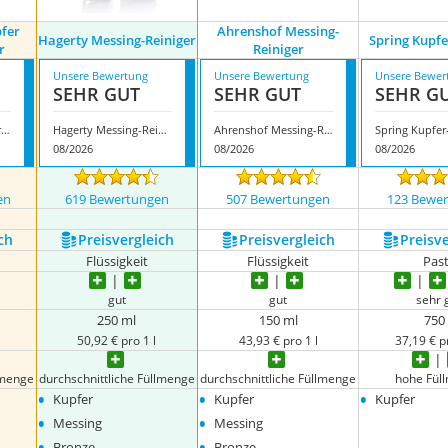
pfer
Ahrenshof Messing-
Hagerty Messing-Reiniger
Spring Kupfe
r
Reiniger
Unsere Bewertung
Unsere Bewertung
Unsere Bewer
SEHR GUT
SEHR GUT
SEHR G
Sidol Messing Kupfer Bronze Reiniger
Hagerty Messing-Reiniger
Ahrenshof Messing-Reiniger
Spring Kupfer
08/2026
08/2026
08/2026
en
619 Bewertungen
507 Bewertungen
123 Bewe
ch
Preis­vergleich
Preis­vergleich
Preis­v
Flüssigkeit
Flüssigkeit
Pas
gut
gut
sehr 
250 ml
150 ml
750
50,92 € pro 1 l
43,93 € pro 1 l
37,19 € p
lmenge
durchschnittliche Füllmenge
durchschnittliche Füllmenge
hohe Fül
•
•
•
Kupfer
Kupfer
Kupfer
•
•
Messing
Messing
•
•
Bronze
Bronze