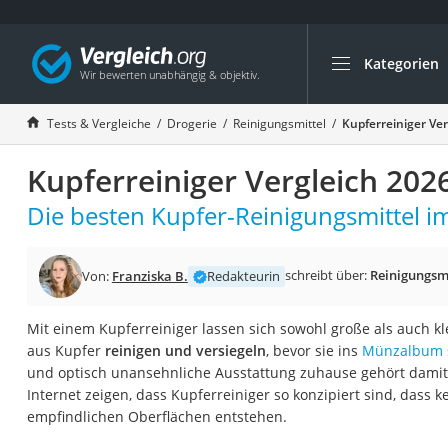
Kategorien
Die beliebtesten V
Drogerie
Tests & Vergleiche
Drogerie
Reinigungsmittel
Kupferreiniger Ve
Inhalator
Kupferreiniger Vergleich 202
Haarschneider
Rollator
Die besten Kupfer-Reinigungsmittel im
Braun Rasierer
Katzenklappe (Chi
schreibt über:
Reinigungsmi
Von:
Franziska B.
Redakteurin
Rasierer
Mit einem Kupferreiniger lassen sich sowohl große als auch 
Masturbator
aus Kupfer
reinigen und versiegeln
, bevor sie ins
Münzalbum
Massagepistole
und optisch unansehnliche Ausstattung zuhause gehört damit 
Internet zeigen, dass Kupferreiniger so konzipiert sind, dass 
Epilierer
empfindlichen Oberflächen entstehen.
Reisehaartrockner