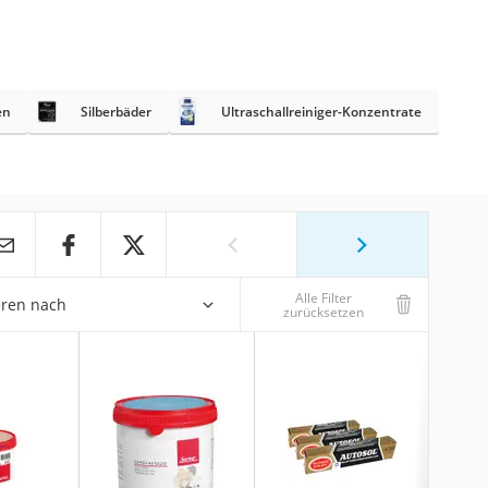
en
Silberbäder
Ultraschallreiniger-Konzentrate
Alle Filter
eren nach
zurücksetzen