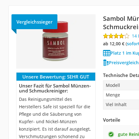
Sambol Mün
Vergleichssieger
Schmuckrei
14
ab 12,00 €
(
Sofor
Platz 1 im Ku
Preisvergleic
Technische Deta
Unsere Bewertung:
SEHR GUT
Modell
Unser Fazit für Sambol Münzen-
und Schmuckreiniger:
Menge
Das Reinigungsmittel des
Viel Inhalt
Herstellers Safe ist speziell für die
Pflege und die Säuberung von
Vorteile
Kupfer- und Nickel-Münzen
konzipiert. Es ist darauf ausgelegt,
gute Rein
Verschmutzungen schonend zu