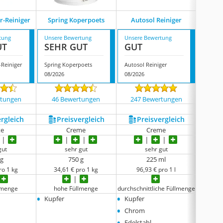
Cooper
r-Reiniger
Spring Koperpoets
Autosol Reiniger
Intens
tung
Unsere Bewertung
Unsere Bewertung
Unsere
UT
SEHR GUT
GUT
GUT
-Reiniger
Spring Koperpoets
Autosol Reiniger
08/2026
08/2026
08/202
rtungen
46 Bewertungen
247 Bewertungen
234
ergleich
Preis­vergleich
Preis­vergleich
P
te
Creme
Creme
gut
sehr gut
sehr gut
 g
750 g
225 ml
ro 1 kg
34,61 € pro 1 kg
96,93 € pro 1 l
29,
lmenge
hohe Füllmenge
durchschnittliche Füllmenge
ho
•
•
•
Kupfer
Kupfer
Kupfe
•
•
Chrom
Edelst
•
•
Edelstahl
Alumi