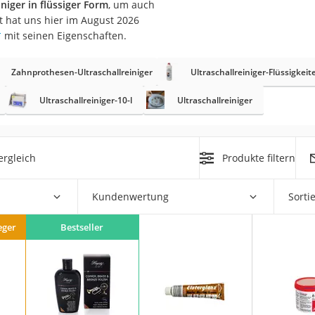
niger in flüssiger Form
, um auch
t hat uns hier im August 2026
at
*
mit seinen Eigenschaften.
Zahnprothesen-Ultraschallreiniger
Ultraschallreiniger-Flüssigkeit
rät
e
Ultraschallreiniger-10-l
Ultraschallreiniger
ner
Zahnbürste
ergleich
Produkte filtern
d
Kundenwertung
Sorti
eger
Bestseller