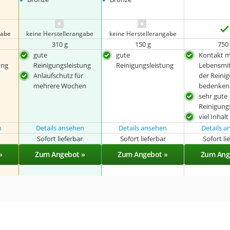
gabe
keine Herstellerangabe
keine Herstellerangabe
310 g
150 g
750
gute
gute
Kontakt m
ung
Reinigungsleistung
Reinigungsleistung
Lebensmit
Anlaufschutz für
der Reinig
mehrere Wochen
bedenkenl
sehr gute
Reinigung
viel Inhalt
n
Details ansehen
Details ansehen
Details 
r
Sofort lieferbar
Sofort lieferbar
Sofort li
»
Zum Angebot »
Zum Angebot »
Zum Ang