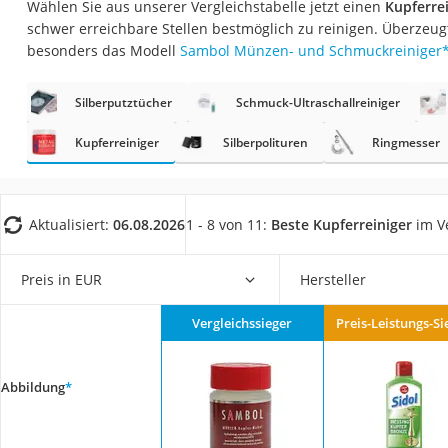
Wählen Sie aus unserer Vergleichstabelle jetzt einen
Kupferrei
Eiweißpulver
schwer erreichbare Stellen bestmöglich zu reinigen. Überzeug
Magnesiumpräpar
besonders das Modell
Sambol Münzen- und Schmuckreiniger
Katzenklappe
Silberputztücher
Schmuck-Ultraschallreiniger
Nackenmassagege
Zeckenschutz Katz
Kupferreiniger
Silberpolituren
Ringmesser
leichter Haartrock
Philips-Sonicare-
Aktualisiert:
06.08.2026
1 - 8 von 11:
Beste Kupferreiniger
im V
Schildkrötenhaus
Mineralfutter Pfer
Preis in EUR
Hersteller
Massagegerät
Vergleichssieger
Preis-Leistungs-Si
Service
Abbildung
*