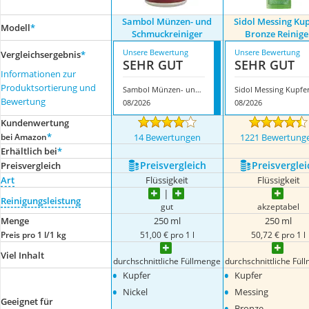
Sambol Münzen- und
Sidol Messing Ku
Modell
*
Schmuckreiniger
Bronze Reinige
Unsere Bewertung
Unsere Bewertung
Vergleichsergebnis
*
SEHR GUT
SEHR GUT
Informationen zur
Produktsortierung und
Sambol Münzen- und Schmuckreiniger
Bewertung
08/2026
08/2026
Kundenwertung
*
bei Amazon
14 Bewertungen
1221 Bewertung
Erhältlich bei
*
Preis­vergleich
Preis­verglei
Preis­vergleich
Art
Flüssigkeit
Flüssigkeit
Reinigungsleistung
gut
akzeptabel
Menge
250 ml
250 ml
Preis pro 1 l/1 kg
51,00 € pro 1 l
50,72 € pro 1 l
Viel Inhalt
durchschnittliche Füllmenge
durchschnittliche Fül
•
•
Kupfer
Kupfer
•
•
Nickel
Messing
Geeignet für
•
Bronze