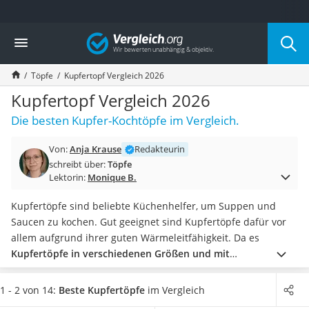
Die beliebtesten Vergleiche nach Kategorie
Vergleich
Haushalt
Wassersprudler
Töpfe
Kupfertopf Vergleich 2026
Zentralstaubsauger
Brotbackautomat
Kupfertopf Vergleich 2026
Wischroboter
Die besten Kupfer-Kochtöpfe im Vergleich.
Wäschespinne
Industriestaubsauger
Von:
Anja Krause
Redakteurin
Spülmaschinentabs
schreibt über:
Töpfe
Akku-Staubsauger
Lektorin:
Monique B.
Eierkocher
AEG-Waschmaschine
Kupfertöpfe sind beliebte Küchenhelfer, um Suppen und
Saug-Wisch-Roboter
Saucen zu kochen. Gut geeignet sind Kupfertöpfe dafür vor
Handstaubsauger
allem aufgrund ihrer guten Wärmeleitfähigkeit. Da es
Milchaufschäumer
Kupfertöpfe in verschiedenen Größen und mit
Kondenstrockner
unterschiedlichem Fassungsvermögen gibt
, kann hier je
Reiskocher
nach Anzahl der Menschen, die bekocht werden sollen, die
1 - 2 von 14:
Beste Kupfertöpfe
im Vergleich
Heißwasserspender
passende Größe gewählt werden.
Diverse Tests im Internet