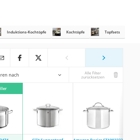
Induktions-Kochtöpfe
Kochtöpfe
Topfsets
Alle Filter
eren nach
zurücksetzen
ller