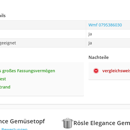
ils
Wmf 0795386030
Ja
geeignet
Ja
Nachteile
s großes Fassungsvermögen
vergleichswei
est
trand
ance Gemüsetopf
Rösle Elegance Gem
9 Bewertungen