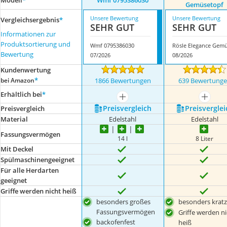
Modell
*
Wmf 0795386030
Gemüsetopf
Unsere Bewertung
Unsere Bewertung
Vergleichsergebnis
*
SEHR GUT
SEHR GUT
Informationen zur
Produktsortierung und
Wmf 0795386030
Bewertung
07/2026
08/2026
Kundenwertung
*
bei Amazon
1866 Bewertungen
639 Bewertung
Erhältlich bei
*
mehr anzeigen
mehr a
Preis­vergleich
Preis­verglei
Preis­vergleich
Material
Edelstahl
Edelstahl
Fassungsvermögen
14 l
8 Liter
Mit Deckel
Spülmaschinengeeignet
Für alle Herdarten
geeignet
Griffe werden nicht heiß
besonders großes
besonders kratz
Fassungsvermögen
Griffe werden ni
backofenfest
heiß