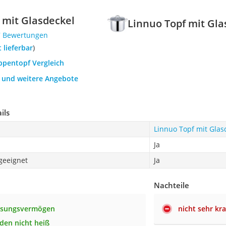
 mit Glasdeckel
Linnuo Topf mit Gla
7 Bewertungen
t lieferbar
)
ppentopf Vergleich
h und weitere Angebote
ils
Linnuo Topf mit Glas
Ja
geeignet
Ja
Nachteile
ssungsvermögen
nicht sehr kra
rden nicht heiß