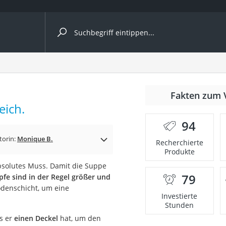
ergleiche nach Kategorie
r
Fakten zum 
eich.
94
torin:
Monique B.
Recherchierte
Produkte
ger
absolutes Muss. Damit die Suppe
s
79
fe sind in der Regel größer und
denschicht, um eine
Investierte
Stunden
ne
ss er
einen Deckel
hat, um den