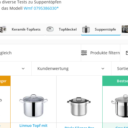
h diverse Tests zu Suppentöpfen
er
s das Modell
Wmf 0795386030
*
Keramik-Topfsets
Topfdeckel
Suppentöpfe
er
gleich
Produkte filtern
ger
ter
Kundenwertung
Sorti
ne
eger
Bestse
e
Linnuo Topf mit