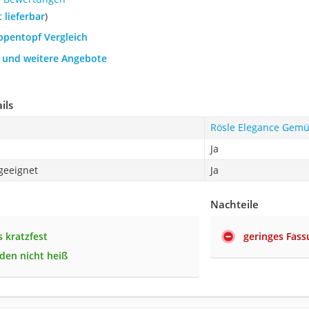
t lieferbar
)
ppentopf Vergleich
h und weitere Angebote
ils
Rösle Elegance Gemü
Ja
geeignet
Ja
Nachteile
 kratzfest
geringes Fas
rden nicht heiß