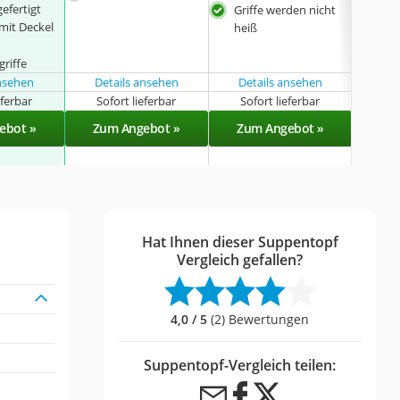
gefertigt
Griffe werden nicht
mit Deckel
heiß
griffe
ansehen
Details ansehen
Details ansehen
Det
eferbar
Sofort lieferbar
Sofort lieferbar
Sof
ebot »
Zum Angebot »
Zum Angebot »
Zu
Hat Ihnen dieser Suppentopf
Vergleich gefallen?
4,0 / 5
(2) Bewertungen
Suppentopf-Vergleich teilen: