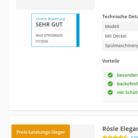
Technische Deta
Unsere Bewertung
SEHR GUT
Modell
Wmf 0795386030
Mit Deckel
07/2026
Spülmaschinen
Vorteile
besonder
backofenf
mit Schüt
Rösle Eleg
Preis-Leistungs-Sieger
63