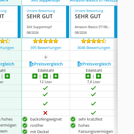
3474
Silit Suppentopf
Amazon Basics ST1903223
Wmf
tung
Unsere Bewertung
Unsere Bewertung
Unsere
UT
SEHR GUT
SEHR GUT
SEH
Silit Suppentopf
Amazon Basics ST1903223
Wmf D
08/2026
08/2026
08/202
rtungen
395 Bewertungen
3046 Bewertungen
4781
ehr anzeigen
mehr anzeigen
ergleich
Preis­vergleich
Preis­vergleich
P
tahl
Edelstahl
Edelstahl
ter
12 Liter
7,6 Liter
s hohes
backofengeeignet
sehr kratzfest
sehr
vermögen
rostfrei
hohes
Grif
reiem
Fassungsvermögen
hei
mit Deckel