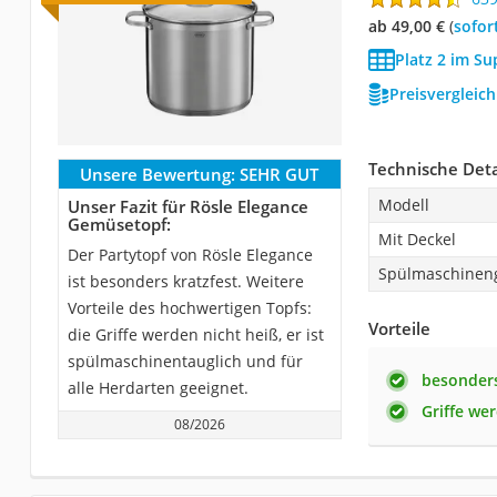
ab 49,00 €
(
Sofor
Platz 2 im Su
Preisvergleic
Technische Deta
Unsere Bewertung:
SEHR GUT
Modell
Unser Fazit für Rösle Elegance
Gemüsetopf:
Mit Deckel
Der Partytopf von Rösle Elegance
Spülmaschinen
ist besonders kratzfest. Weitere
Vorteile des hochwertigen Topfs:
Vorteile
die Griffe werden nicht heiß, er ist
spülmaschinentauglich und für
besonders
alle Herdarten geeignet.
Griffe we
08/2026