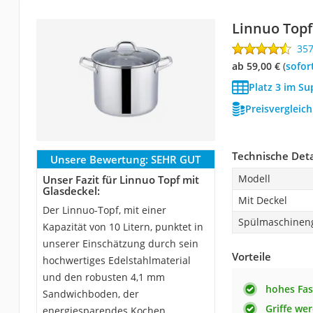
Linnuo Topf
35
ab 59,00 €
(
Sofor
Platz 3 im Su
Preisvergleic
Technische Deta
Unsere Bewertung:
SEHR GUT
Modell
Unser Fazit für Linnuo Topf mit
Glasdeckel:
Mit Deckel
Der Linnuo-Topf, mit einer
Spülmaschinen
Kapazität von 10 Litern, punktet in
unserer Einschätzung durch sein
Vorteile
hochwertiges Edelstahlmaterial
und den robusten 4,1 mm
hohes Fa
Sandwichboden, der
Griffe we
energiesparendes Kochen