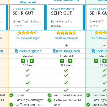
Rösle Silence Pro
Gsw 64
Glasdeckel
Unsere Bewertung
Unsere Bewertung
Unsere Bewer
SEHR GUT
SEHR GUT
SEHR G
Rösle Elegance Gemüsetopf
Linnuo Topf mit Glasdeckel
Rösle Silence Pro
Gsw 643474
07/2026
08/2026
07/2026
en
357 Bewertungen
84 Bewertungen
1978 Bewe
nzeigen
mehr anzeigen
m
ch
Preis­vergleich
Preis­vergleich
Preis­v
Edelstahl
Edelstahl
Edels
10 Liter
8,7 Liter
20 Li
fest
hohes
mit Innenskalierung
besonder
Fassungsvermögen
Fassungs
cht
Griffe werden nicht
Griffe werden nicht
aus rostf
heiß