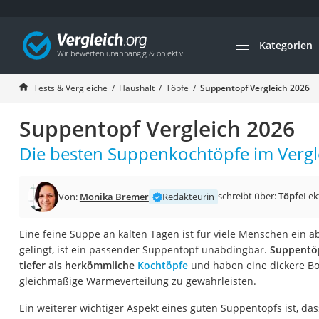
Kategorien
Die beliebtesten V
Haushalt
Tests & Vergleiche
Haushalt
Töpfe
Suppentopf Vergleich 2026
Wassersprudler
Suppentopf Vergleich 2026
Zentralstaubsauge
Brotbackautomat
Die besten Suppenkochtöpfe im Vergl
Wischroboter
Wäschespinne
schreibt über:
Töpfe
Lek
Von:
Monika Bremer
Redakteurin
Industriestaubsau
Eine feine Suppe an kalten Tagen ist für viele Menschen ein 
Spülmaschinentab
gelingt, ist ein passender Suppentopf unabdingbar.
Suppentöp
Akku-Staubsauger
tiefer als herkömmliche
Kochtöpfe
und haben eine dickere Bo
gleichmäßige Wärmeverteilung zu gewährleisten.
Eierkocher
AEG-Waschmaschi
Ein weiterer wichtiger Aspekt eines guten Suppentopfs ist, da