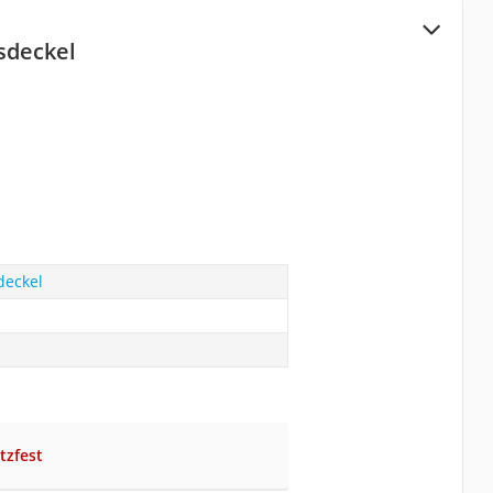
sdeckel
deckel
tzfest