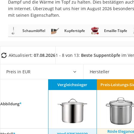
Dampf und die Wärme im Topf zu halten. Dies bestätigen auc
Saug-Wisch-Robot
im Internet. Überzeugt hat uns hier im August 2026 besonder
Handstaubsauger
mit seinen Eigenschaften.
Milchaufschäumer
Schaumlöffel
Kupfertöpfe
Emaille-Töpfe
Kondenstrockner
Reiskocher
Heißwasserspend
Aktualisiert:
07.08.2026
1 - 8 von 13:
Beste Suppentöpfe
im Ver
Tierhaarstaubsau
Ecovacs-Saugrobo
Preis in EUR
Hersteller
Nespresso-Maschi
Vergleichssieger
Preis-Leistungs-Si
Messerschärfer
Service
Abbildung
*
Rösle Eleganc