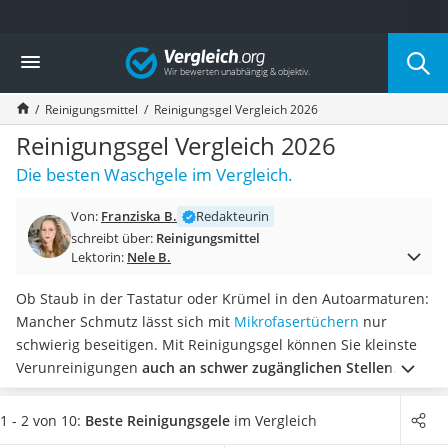
Die beliebtesten Vergleiche nach Kategorie
Vergleich
Drogerie
Inhalator
Reinigungsmittel
Reinigungsgel Vergleich 2026
Haarschneider
Rollator
Reinigungsgel Vergleich 2026
Braun Rasierer
Die besten Waschgele im Vergleich.
Katzenklappe (Chip)
Rasierer
Von:
Franziska B.
Redakteurin
Masturbator
schreibt über:
Reinigungsmittel
Massagepistole
Lektorin:
Nele B.
Epilierer
Reisehaartrockner
Ob Staub in der Tastatur oder Krümel in den Autoarmaturen:
Eiweißpulver
Mancher Schmutz lässt sich mit
Mikrofasertüchern
nur
Magnesiumpräparat
schwierig beseitigen. Mit Reinigungsgel können Sie kleinste
Katzenklappe
Verunreinigungen
auch an schwer zugänglichen Stellen
Nackenmassagegerät
beseitigen.
Hierzu wird das Gel einfach in die
Zeckenschutz Katze
entsprechenden Zwischenräume gedrückt, sodass der
1 - 2 von 10:
Beste Reinigungsgele
im Vergleich
leichter Haartrockner
Schmutz haften bleibt.
Verschiedene Online-Tests zeigen,