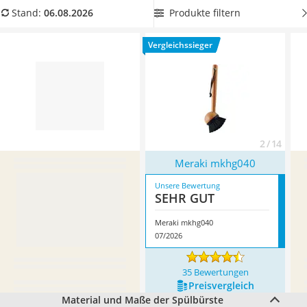
Tierhaarstaubsauger
auswechselbarem Bürstenkopf aus unserer
Produkte filtern
Stand:
06.08.2026
Ecovacs-Saugroboter
Vergleichstabelle
entscheiden, können Sie die Reinigung
Nespresso-Maschine
vereinfachen und den Borstenkopf bei Bedarf leicht
Vergleichssieger
Messerschärfer
auswechseln. Überzeugt hat uns hier im August 2026
Service
besonders das Modell
Meraki mkhg040
*
mit seinen
Eigenschaften.
2 / 14
Meraki mkhg040
Unsere Bewertung
SEHR GUT
Meraki mkhg040
07/2026
35 Bewertungen
Preis­vergleich
Material und Maße der Spülbürste