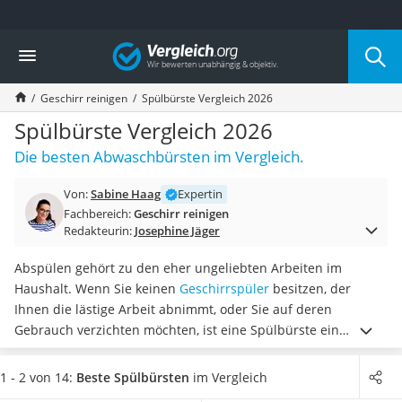
Die beliebtesten Vergleiche nach Kategorie
Vergleich
Haushalt
Wassersprudler
Geschirr reinigen
Spülbürste Vergleich 2026
Zentralstaubsauger
Brotbackautomat
Spülbürste Vergleich 2026
Wischroboter
Die besten Abwaschbürsten im Vergleich.
Wäschespinne
Industriestaubsauger
Von:
Sabine Haag
Expertin
Spülmaschinentabs
Fachbereich:
Geschirr reinigen
Akku-Staubsauger
Redakteurin:
Josephine Jäger
Eierkocher
AEG-Waschmaschine
Abspülen gehört zu den eher ungeliebten Arbeiten im
Saug-Wisch-Roboter
Haushalt. Wenn Sie keinen
Geschirrspüler
besitzen, der
Handstaubsauger
Ihnen die lästige Arbeit abnimmt, oder Sie auf deren
Milchaufschäumer
Gebrauch verzichten möchten, ist eine Spülbürste ein
Kondenstrockner
wichtiger Helfer.
Bei Ihrem persönlichen Test sollte die
Reiskocher
Spülbürste Ihnen den Abwasch so leicht wie möglich
1 - 2 von 14:
Beste Spülbürsten
im Vergleich
Heißwasserspender
machen.
Falls Sie sich für eine
Abwaschbürste mit