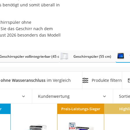
er
 benötigt und somit überall in
chirrspüler ohne
t Sie das Geschirr nach dem
gust 2026 besonders das Modell
er
Geschirrspüler vollintegrierbar (45 cm)
Geschirrspüler (55 cm)
ger
ter
ne
r ohne Wasseranschluss
im Vergleich
Produkte filtern
Kundenwertung
Sorti
r
Preis-Leistungs-Sieger
Highl