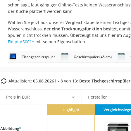
Saug-Wisch-Robot
schon sagt, laut gängiger Online-Tests keinen Wasseranschluss
der Küche platziert werden kann.
Handstaubsauger
Wählen Sie jetzt aus unserer Vergleichstabelle einen Tischges
Milchaufschäumer
Wasseranschluss,
der eine Trocknungsfunktion besitzt
, dami
Kondenstrockner
Spülen nicht trocknen müssen. Überzeugt hat uns hier im Au
Reiskocher
Eklipt ‎AS001
*
mit seinen Eigenschaften.
Heißwasserspend
Tischgeschirrspüler
Geschirrspüler (45 cm)
Tierhaarstaubsau
Ecovacs-Saugrobo
Nespresso-Maschi
Aktualisiert:
05.08.2026
1 - 8 von 13:
Beste Tischgeschirrspüle
Messerschärfer
Preis in EUR
Hersteller
Service
Highlight
Vergleichssiege
Abbildung
*