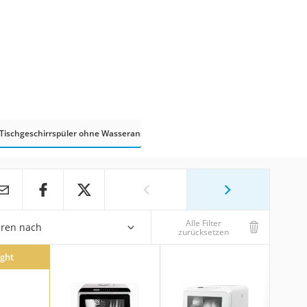
Tischgeschirrspüler ohne Wasseranschluss
Alle Filter
eren nach
zurücksetzen
ight