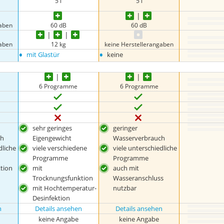
5 l
5 l
gaben
60 dB
60 dB
gaben
12 kg
keine Herstellerangaben
•
•
mit Glastür
keine
6 Programme
6 Programme
sehr geringes
geringer
ch
Eigengewicht
Wasserverbrauch
dliche
viele verschiedene
viele unterschiedliche
Programme
Programme
tion
mit
auch mit
Trocknungsfunktion
Wasseranschluss
mit Hochtemperatur-
nutzbar
Desinfektion
n
Details ansehen
Details ansehen
keine Angabe
keine Angabe