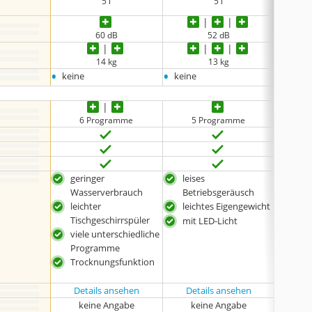
5 l
5 l
60 dB
52 dB
14 kg
13 kg
•
•
•
keine
keine
keine
6 Programme
5 Programme
8
geringer
leises
mit
Wasserverbrauch
Betriebsgeräusch
Selb
leichter
leichtes Eigengewicht
ion
Tischgeschirrspüler
mit
mit LED-Licht
viele unterschiedliche
beso
Programme
Spü
Trocknungsfunktion
Details ansehen
Details ansehen
Det
keine Angabe
keine Angabe