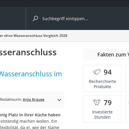
ergleiche nach Kategorie
ler ohne Wasseranschluss Vergleich 2026
sseranschluss
r
Fakten zum 
94
 Wasseranschluss im
Recherchierte
Produkte
ger
s
Redakteurin:
Anja Krause
79
Investierte
enig Platz in ihrer Küche haben
Stunden
stständig machen wollen. Ein
ne
xibilität, da er, wie der Name