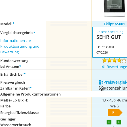
Modell
*
Eklipt ‎AS001
Unsere Bewertung
Vergleichsergebnis
*
SEHR GUT
Informationen zur
Produktsortierung und
Eklipt ‎AS001
Bewertung
07/2026
Kundenwertung
*
bei Amazon
141 Bewertung
Erhältlich bei
*
Preis­verglei
Preis­vergleich
Ratenzahlu
Zahlbar in Raten
*
Allgemeine Produktinformationen
Maße (L x B x H)
43 x 43 x 46 c
Farbe
Weiß
F
Energieeffizienzklasse
Geringer
Wasserverbrauch