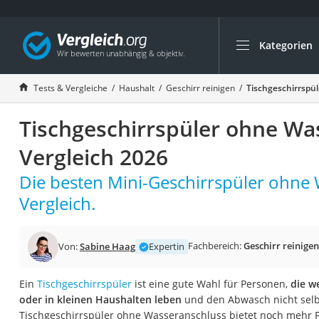
Kategorien
Die beliebtesten V
Haushalt
Tests & Vergleiche
Haushalt
Geschirr reinigen
Tischgeschirrspü
Wassersprudler
Tischgeschirrspüler ohne Wa
Zentralstaubsauge
Brotbackautomat
Vergleich 2026
Wischroboter
Die besten Mini-Geschirrspüler ohne
Wäschespinne
Vergleich.
Industriestaubsau
Spülmaschinentab
Fachbereich:
Geschirr reinigen
Von:
Sabine Haag
Expertin
Akku-Staubsauger
Eierkocher
Ein
Tischgeschirrspüler
ist eine gute Wahl für Personen,
die w
oder in kleinen Haushalten leben
und den Abwasch nicht selb
AEG-Waschmaschi
Tischgeschirrspüler ohne Wasseranschluss bietet noch mehr Fle