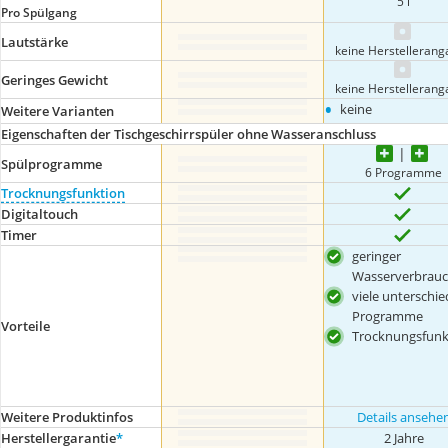
5 l
Pro Spülgang
Lautstärke
keine Herstelleran
Geringes Gewicht
keine Herstelleran
•
keine
Weitere Varianten
Eigenschaften der Tischgeschirrspüler ohne Wasseranschluss
Spülprogramme
6 Programme
Trocknungsfunktion
Digitaltouch
Timer
geringer
Wasserverbrau
viele unterschie
Programme
Vorteile
Trocknungsfunk
Weitere Produktinfos
Details ansehe
Herstellergarantie
*
2 Jahre