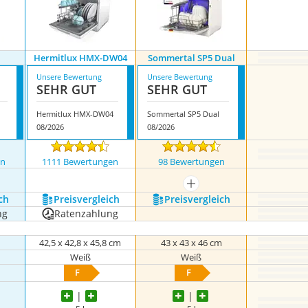
Hermitlux HMX-DW04
Sommertal SP5 Dual
Unsere Bewertung
Unsere Bewertung
SEHR GUT
SEHR GUT
Hermitlux HMX-DW04
Sommertal SP5 Dual
08/2026
08/2026
en
1111 Bewertungen
98 Bewertungen
mehr anzeigen
ch
Preis­vergleich
Preis­vergleich
ng
Ratenzahlung
m
42,5 x 42,8 x 45,8 cm
43 x 43 x 46 cm
Weiß
Weiß
F
F