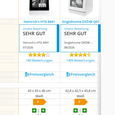
Heinrich's HTG 8441
Singlehomie DEDW-Q01
H
Unsere Bewertung
Unsere Bewertung
Unsere
SEHR GUT
SEHR GUT
GUT
Heinrich's HTG 8441
Singlehomie DEDW-Q01
Hava 
07/2026
08/2026
08/202
180 Bewertungen
1409 Bewertungen
428
Preis­vergleich
Preis­vergleich
P
43 x 43 x 46 cm
42,8 x 42,5 x 45,8 cm
42
Weiß
Weiß
F
F
keine 