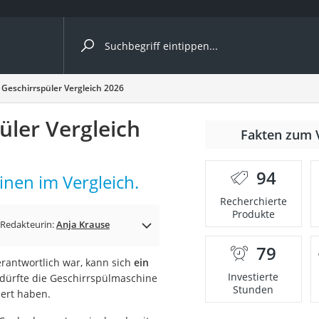
ergleiche nach Kategorie
r Geschirrspüler Vergleich 2026
üler Vergleich
r
Fakten zum 
94
inen im Vergleich.
Recherchierte
Produkte
ger
Redakteurin:
Anja Krause
s
79
erantwortlich war, kann sich
ein
Investierte
dürfte die Geschirrspülmaschine
Stunden
dert haben.
ne