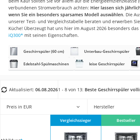
Beim Kauf sollten Sie vor allem auf die Energieeffizienzklasse
Saug-Wisch-Robot
verbundenen Stromverbrauch achten:
Hier lassen sich jährli
Handstaubsauger
wenn Sie ein besonders sparsames Modell auswählen
. Die Au
unserer Test- und Vergleichstabelle beraten und erwerben Sie 
Milchaufschäumer
Küche! Überzeugt hat uns hier im August 2026 besonders das
Kondenstrockner
iQ300
*
mit seinen Eigenschaften.
Reiskocher
Geschirrspüler (60 cm)
Unterbau-Geschirrspüler
Heißwasserspend
Edelstahl-Spülmaschinen
leise Geschirrspüler
Tierhaarstaubsau
Ecovacs-Saugrobo
Nespresso-Maschi
Aktualisiert:
06.08.2026
1 - 8 von 13:
Beste Geschirrspüler voll
Messerschärfer
Service
Preis in EUR
Hersteller
Vergleichssieger
Bestseller