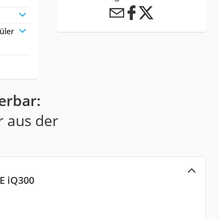
üler
erbar:
r aus der
E iQ300