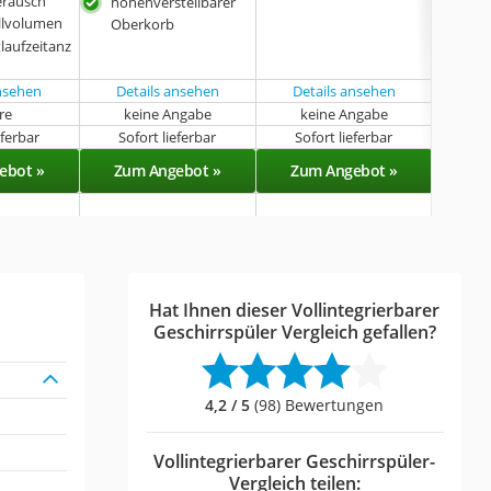
eräusch
höh
höhenverstellbarer
llvolumen
Obe
Oberkorb
LED
laufzeitanz
ansehen
Details ansehen
Details ansehen
Det
hre
keine Angabe
keine Angabe
k
eferbar
Sofort lieferbar
Sofort lieferbar
Sof
ebot »
Zum Angebot »
Zum Angebot »
Zu
Hat Ihnen dieser Vollintegrierbarer
Geschirrspüler Vergleich gefallen?
4,2 / 5
(98) Bewertungen
Vollintegrierbarer Geschirrspüler-
Vergleich teilen: