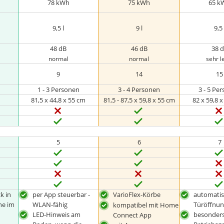
78 kWh
75 kWh
65 k
9,5 l
9 l
9,5 
48 dB
46 dB
38 
normal
normal
sehr l
9
14
15
1 - 3 Personen
3 - 4 Personen
3 - 5 Pe
m
81,5 x 44,8 x 55 cm
81,5 - 87,5 x 59,8 x 55 cm
82 x 59,8 
5
6
7
k in
per App steuerbar -
VarioFlex-Körbe
automati
ne im
WLAN-fähig
Türöffnu
kompatibel mit Home
LED-Hinweis am
besonders
Connect App