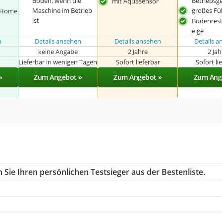
Boden, wenn die
Betriebsg
mit Aquasensor
Maschine im Betrieb
großes Fü
t Home
ist
Bodenrest
eige
n
Details ansehen
Details ansehen
Details 
keine Angabe
2 Jahre
2 Ja
r
Lieferbar in wenigen Tagen
Sofort lieferbar
Sofort li
»
Zum Angebot »
Zum Angebot »
Zum Ang
Sie Ihren persönlichen Testsieger aus der Bestenliste.