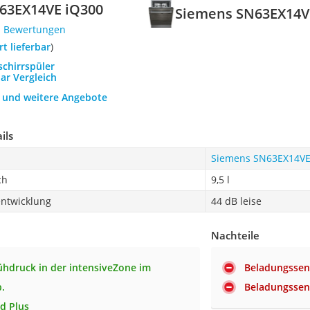
63EX14VE iQ300
Siemens SN63EX14V
1 Bewertungen
ort lieferbar
)
schirrspüler
bar Vergleich
h und weitere Angebote
ils
Siemens SN63EX14VE
ch
9,5 l
ntwicklung
44 dB leise
Nachteile
ühdruck in der intensiveZone im
Beladungssen
.
Beladungssen
d Plus