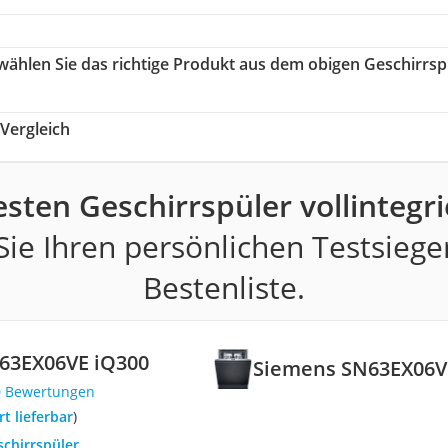
 wählen Sie das richtige Produkt aus dem obigen Geschirrsp
Vergleich
esten Geschirrspüler vollintegri
ie Ihren persönlichen Testsiege
Bestenliste.
63EX06VE iQ300
Siemens SN63EX06V
0 Bewertungen
ort lieferbar
)
schirrspüler