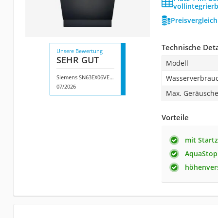
vollintegrier
Preisvergleic
Technische Deta
Unsere Bewertung
SEHR GUT
Modell
Siemens SN63EX06VE iQ300
Wasserverbrau
07/2026
Max. Geräusche
Vorteile
mit Start
AquaStop
höhenvers