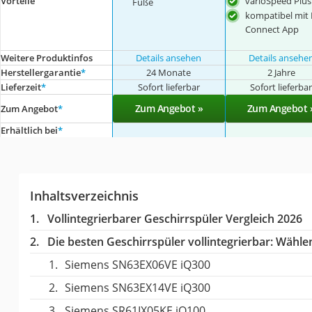
varioSpeed Plus
Vorteile
Füße
kompatibel mi
Connect App
Weitere Produktinfos
Details ansehen
Details ansehe
Herstellergarantie
*
24 Monate
2 Jahre
Lieferzeit
*
Sofort lieferbar
Sofort lieferba
Zum Angebot »
Zum Angebot 
Zum Angebot
*
Erhältlich bei
*
Inhaltsverzeichnis
Vollintegrierbarer Geschirrspüler Vergleich 2026
Die besten Geschirrspüler vollintegrierbar:
Wählen 
Siemens SN63EX06VE iQ300
Siemens SN63EX14VE iQ300
Siemens SR61IX05KE iQ100