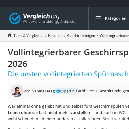
Kategorien
Die beliebtesten V
Haushalt
Tests & Vergleiche
Haushalt
Geschirr reinigen
Vollintegrierbare
Wassersprudler
Vollintegrierbarer Geschirrsp
Zentralstaubsauge
Brotbackautomat
2026
Wischroboter
Die besten vollintegrierten Spülmasch
Wäschespinne
Industriestaubsau
Fachbereich:
Geschirr reinigen
Von:
Sabine Haag
Expertin
Spülmaschinentab
Akku-Staubsauger
Wer einmal ohne gelebt hat und selbst fürs Geschirr spülen v
Leben ohne sie fast nicht mehr vorstellen
– und auch in WGs 
Eierkocher
wohl schon den ein oder anderen eskalierenden Streit verhin
AEG-Waschmaschi