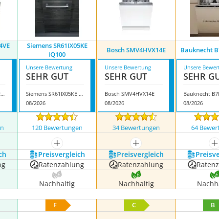
4VE
Siemens SR61IX05KE
Bosch SMV4HVX14E
Bauknecht B
iQ100
Unsere Bewertung
Unsere Bewertung
Unsere Bewer
SEHR GUT
SEHR GUT
SEHR G
Siemens SN63EX14VE iQ300
Siemens SR61IX05KE iQ100
Bosch SMV4HVX14E
Bauknecht B7
08/2026
08/2026
08/2026
en
120 Bewertungen
34 Bewertungen
64 Bewer
nzeigen
mehr anzeigen
mehr anzeigen
m
ch
Preis­vergleich
Preis­vergleich
Preis­v
ng
Ratenzahlung
Ratenzahlung
Raten
Nachhaltig
Nachhaltig
Nachha
F
C
B