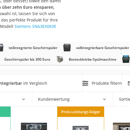
 (C oder besser) sowie den damit
er
ch über zehn Euro einsparen,
swahl ist, lassen Sie sich von
das perfekte Produkt für Ihre
 Modell
Siemens SN63EX06VE
teilintegrierte Geschirrspüler
vollintegrierbare Geschirrspüler
er
ger
Geschirrspüler bis 300 Euro
Besteckkörbe-Spülmaschine
ter
ne
integrierbar
im Vergleich
Produkte filtern
Kundenwertung
Sorti
Preis-Leistungs-Sieger