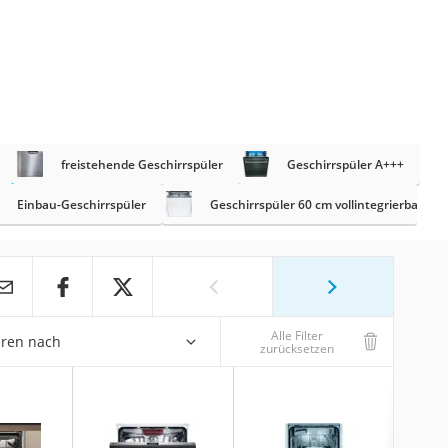
freistehende Geschirrspüler
Geschirrspüler A+++
Einbau-Geschirrspüler
Geschirrspüler 60 cm vollintegrierbar
Alle Filter
eren nach
zurücksetzen