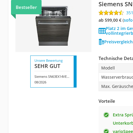
Siemens SN
Bestseller
35
ab 599,00 €
(
Sof
Platz 2 im Ge
vollintegrier
Preisvergleic
Technische Deta
Unsere Bewertung
SEHR GUT
Modell
Siemens SN63EX14VE iQ300
Wasserverbrau
08/2026
Max. Geräusche
Vorteile
Extra Spr
Unterkorb
varioSpee