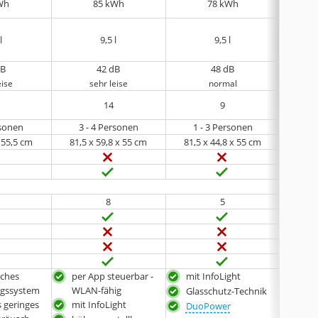
Wh
85 kWh
78 kWh
l
9,5 l
9,5 l
dB
42 dB
48 dB
eise
sehr leise
normal
14
9
rsonen
3 - 4 Personen
1 - 3 Personen
3 
x 55,5 cm
81,5 x 59,8 x 55 cm
81,5 x 44,8 x 55 cm
81,
8
5
sches
per App steuerbar -
mit InfoLight
opt
ngssystem
WLAN-fähig
durc
Glasschutz-Technik
 geringes
mit InfoLight
Tec
DuoPower