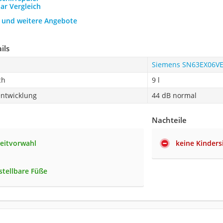
bar Vergleich
h und weitere Angebote
ils
Siemens SN63EX06VE
ch
9 l
ntwicklung
44 dB normal
Nachteile
zeitvorwahl
keine Kinder
tellbare Füße