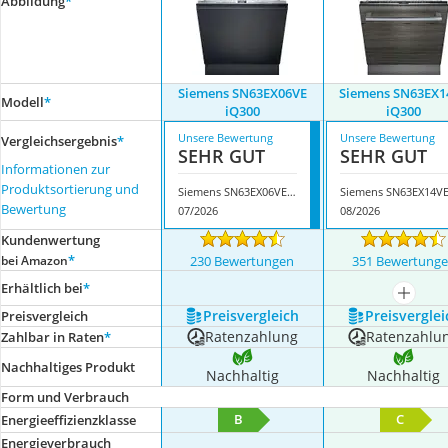
Abbildung
*
Siemens SN63EX06VE
Siemens SN63EX1
Modell
*
iQ300
iQ300
Unsere Bewertung
Unsere Bewertung
Vergleichsergebnis
*
SEHR GUT
SEHR GUT
Informationen zur
Produktsortierung und
Siemens SN63EX06VE iQ300
Bewertung
07/2026
08/2026
Kundenwertung
*
bei Amazon
230 Bewertungen
351 Bewertung
Erhältlich bei
*
mehr a
Preis­vergleich
Preis­verglei
Preis­vergleich
Ratenzahlung
Ratenzahlu
Zahlbar in Raten
*
Nachhaltiges Produkt
Nachhaltig
Nachhaltig
Form und Verbrauch
B
C
Energieeffizienzklasse
Energieverbrauch