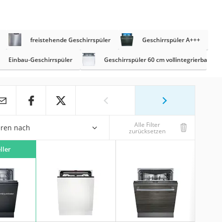
freistehende Geschirrspüler
Geschirrspüler A+++
Einbau-Geschirrspüler
Geschirrspüler 60 cm vollintegrierbar
Alle Filter
eren nach
zurücksetzen
ller