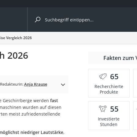
ergleiche nach Kategorie
ise Vergleich 2026
ch 2026
r
Fakten zum 
65
Redakteurin:
Anja Krause
Recherchierte
Produkte
ger
ße Geschirrberge werden
fast
s
55
ülmaschinen wurden auf diesen
rten meist zufriedenstellende
Investierte
Stunden
ne
möglichst niedriger Lautstärke
,