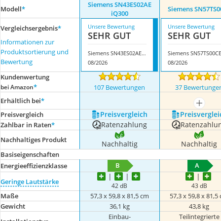
Siemens SN43ES02AE
Modell
*
Siemens SN57TS0
iQ300
Unsere Bewertung
Unsere Bewertung
Vergleichsergebnis
*
SEHR GUT
SEHR GUT
Informationen zur
Produktsortierung und
Siemens SN43ES02AE iQ300
Siemens SN57TS00C
Bewertung
08/2026
08/2026
Kundenwertung
*
bei Amazon
107 Bewertungen
37 Bewertunge
Erhältlich bei
*
mehr a
Preis­vergleich
Preis­verglei
Preis­vergleich
Ratenzahlung
Ratenzahlu
Zahlbar in Raten
*
Nachhaltiges Produkt
Nachhaltig
Nachhaltig
Basiseigenschaften
B
A
Energieeffizienzklasse
Geringe Lautstärke
42 dB
43 dB
Maße
57,3 x 59,8 x 81,5 cm
57,3 x 59,8 x 81,5
Gewicht
36,1 kg
43,8 kg
Einbau-
Teilintegrierte