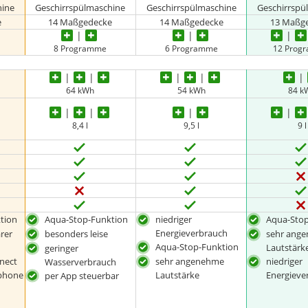
hine
Geschirrspülmaschine
Geschirrspülmaschine
Geschirrspü
e
14 Maßgedecke
14 Maßgedecke
13 Maßg
8 Programme
6 Programme
12 Prog
64 kWh
54 kWh
84 k
8,4 l
9,5 l
9 l
tion
Aqua-Stop-Funktion
niedriger
Aqua-Stop
Energieverbrauch
rer
besonders leise
sehr ang
Aqua-Stop-Funktion
Lautstärk
geringer
nect
sehr angenehme
niedriger
Wasserverbrauch
phone
Lautstärke
Energieve
per App steuerbar