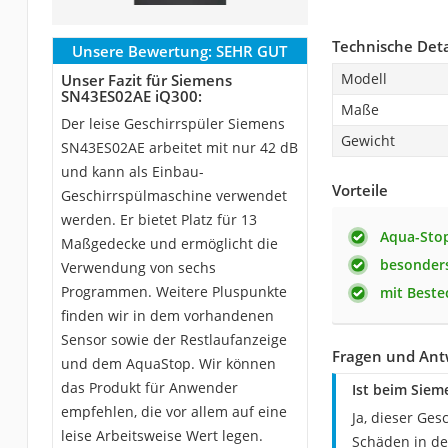
Technische Deta
Unsere Bewertung:
SEHR GUT
Modell
Unser Fazit für Siemens
SN43ES02AE iQ300:
Maße
Der leise Geschirrspüler Siemens
Gewicht
SN43ES02AE arbeitet mit nur 42 dB
und kann als Einbau-
Vorteile
Geschirrspülmaschine verwendet
werden. Er bietet Platz für 13
Aqua-Sto
Maßgedecke und ermöglicht die
besonder
Verwendung von sechs
Programmen. Weitere Pluspunkte
mit Beste
finden wir in dem vorhandenen
Sensor sowie der Restlaufanzeige
Fragen und Ant
und dem AquaStop. Wir können
das Produkt für Anwender
Ist beim Siem
empfehlen, die vor allem auf eine
Ja, dieser Ges
leise Arbeitsweise Wert legen.
Schäden in d