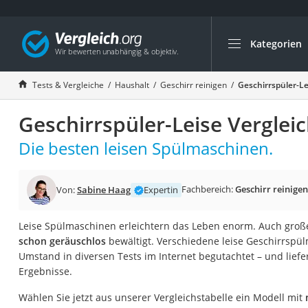
Kategorien
Die beliebtesten V
Haushalt
Tests & Vergleiche
Haushalt
Geschirr reinigen
Geschirrspüler-Le
Wassersprudler
Geschirrspüler-Leise Verglei
Zentralstaubsauge
Brotbackautomat
Die besten leisen Spülmaschinen.
Wischroboter
Wäschespinne
Fachbereich:
Geschirr reinigen
Von:
Sabine Haag
Expertin
Industriestaubsau
Leise Spülmaschinen erleichtern das Leben enorm. Auch gro
Spülmaschinentab
schon geräuschlos
bewältigt. Verschiedene leise Geschirrsp
Akku-Staubsauger
Umstand in diversen Tests im Internet begutachtet – und liefe
Ergebnisse.
Eierkocher
AEG-Waschmaschi
Wählen Sie jetzt aus unserer Vergleichstabelle ein Modell mit