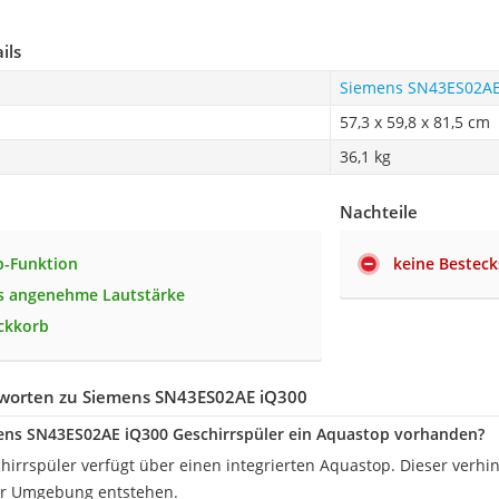
ils
Siemens SN43ES02AE
57,3 x 59,8 x 81,5 cm
36,1 kg
Nachteile
p-Funktion
keine Bestec
s angenehme Lautstärke
ckkorb
worten zu Siemens SN43ES02AE iQ300
ens SN43ES02AE iQ300 Geschirrspüler ein Aquastop vorhanden?
chirrspüler verfügt über einen integrierten Aquastop. Dieser verhin
er Umgebung entstehen.