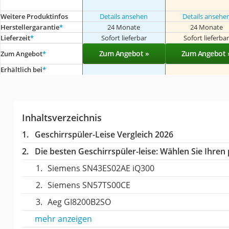
Weitere Produktinfos
Details ansehen
Details ansehe
Herstellergarantie
*
24 Monate
24 Monate
Lieferzeit
*
Sofort lieferbar
Sofort lieferba
Zum Angebot »
Zum Angebot 
Zum Angebot
*
Erhältlich bei
*
Inhaltsverzeichnis
Geschirrspüler-Leise Vergleich 2026
Die besten Geschirrspüler-leise:
Wählen Sie Ihren p
Siemens SN43ES02AE iQ300
Siemens SN57TS00CE
Aeg GI8200B2SO
mehr anzeigen