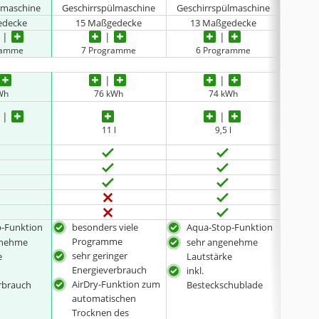
lmaschine
Geschirrspülmaschine
Geschirrspülmaschine
Gesch
edecke
15 Maßgedecke
13 Maßgedecke
11
ramme
7 Programme
6 Programme
5
Wh
76 kWh
74 kWh
11 l
9,5 l
-Funktion
besonders viele
Aqua-Stop-Funktion
seh
Programme
Lau
enehme
sehr angenehme
sehr geringer
Spe
e
Lautstärke
Energieverbrauch
inkl.
Tota
AirDry-Funktion zum
rbrauch
Besteckschublade
aut
automatischen
Tür
Trocknen des