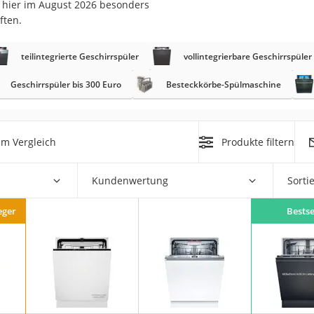
s hier im August 2026 besonders
er
ften.
teilintegrierte Geschirrspüler
vollintegrierbare Geschirrspüler
Geschirrspüler bis 300 Euro
Besteckkörbe-Spülmaschine
er
im Vergleich
Produkte filtern
ger
ter
Kundenwertung
Sorti
ne
eger
Bestse