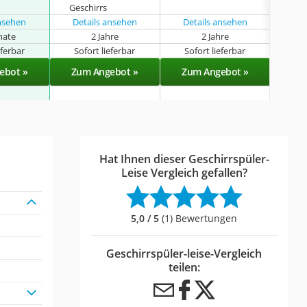
Geschirrs
ansehen
Details ansehen
Details ansehen
nate
2 Jahre
2 Jahre
eferbar
Sofort lieferbar
Sofort lieferbar
Sof
ebot »
Zum Angebot »
Zum Angebot »
Zu
Hat Ihnen dieser Geschirrspüler-
Leise Vergleich gefallen?
5,0 / 5
(1) Bewertungen
Geschirrspüler-leise-Vergleich
teilen: