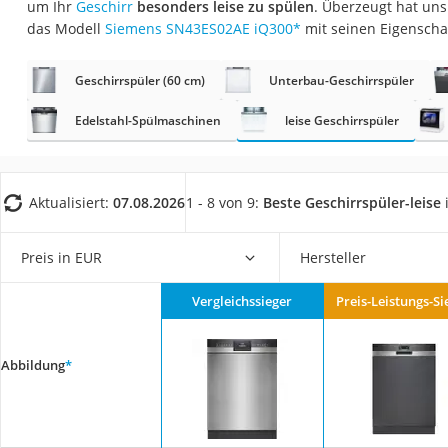
um Ihr
Geschirr
besonders leise zu spülen
. Überzeugt hat un
Saug-Wisch-Robot
das Modell
Siemens SN43ES02AE iQ300
*
mit seinen Eigenscha
Handstaubsauger
Milchaufschäumer
Geschirrspüler (60 cm)
Unterbau-Geschirrspüler
Kondenstrockner
Edelstahl-Spülmaschinen
leise Geschirrspüler
Reiskocher
Heißwasserspend
Aktualisiert:
07.08.2026
1 - 8 von 9:
Beste Geschirrspüler-leise
Tierhaarstaubsau
Ecovacs-Saugrobo
Preis in EUR
Hersteller
Nespresso-Maschi
Messerschärfer
Vergleichssieger
Preis-Leistungs-Si
Service
Abbildung
*