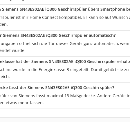
 Siemens SN43ES02AE iQ300 Geschirrspüler übers Smartphone b
rrspüler ist mir Home Connect kompatibel. Er kann so auf Wunsc
den.
er Siemens SN43ES02AE iQ300 Geschirrspüler automatisch?
erangaben öffnet sich die Tür dieses Geräts ganz automatisch, we
eendet wurde.
eklasse hat der Siemens SN43ES02AE iQ300 Geschirrspüler erhalt
hine wurde in die Energieklasse B eingeteilt. Damit gehört sie zu
eich.
ecke fasst der Siemens SN43ES02AE iQ300 Geschirrspüler?
püler von Siemens fasst maximal 13 Maßgedecke. Andere Geräte in
en etwas mehr fassen.