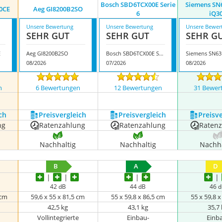
Bosch SBD6TCX00E Serie
Siemens SN
0CE
Aeg GI8200B2SO
6
iQ3
Unsere Bewertung
Unsere Bewertung
Unsere Bewer
SEHR GUT
SEHR GUT
SEHR G
E
Aeg GI8200B2SO
Bosch SBD6TCX00E Serie 6
08/2026
07/2026
08/2026
n
6 Bewertungen
12 Bewertungen
31 Bewer
nzeigen
ch
Preis­vergleich
Preis­vergleich
Preis­v
ng
Ratenzahlung
Ratenzahlung
Raten
Nachhaltig
Nachhaltig
Nachha
B
A
D
42 dB
44 dB
46 
 cm
59,6 x 55 x 81,5 cm
55 x 59,8 x 86,5 cm
55 x 59,8 
42,5 kg
43,1 kg
35,7
Vollintegrierte
Einbau-
Einb