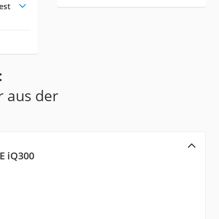
est
:
r aus der
E iQ300