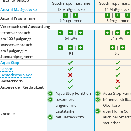
Installationstyp
Geschirrspülmaschine
Geschirrspülmasc
Anzahl Maßgedecke
13 Maßgedecke
14 Maßgedeck
Anzahl Programme
6 Programme
8 Programme
Verbrauch und Ausstattung
Stromverbrauch
64 kWh
54,3 kWh
pro 100 Spülgänge
Wasserverbrauch
pro Spülgang im
9 l
9,5 l
Standardprogramm
Aqua-Stop
Sensor
Besteckschublade
Besteckkorb
Anzeige der Restlaufzeit
Aqua-Stop-Funktion
Aqua-Stop-Funk
besonders
höhenverstellba
angenehme
Oberkorb
Lautstärke
über Home Con
Vorteile
mit Besteckkorb
auch per Smart
steuerbar