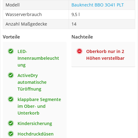
Modell
Bauknecht BBO 3O41 PLT
Wasserverbrauch
9,5 l
Anzahl Maßgedecke
14
Vorteile
Nachteile
LED-
Oberkorb nur in 2
Innenraumbeleucht
Höhen verstellbar
ung
ActiveDry
automatische
Türöffnung
klappbare Segmente
im Ober- und
Unterkorb
Kindersicherung
Hochdruckdüsen