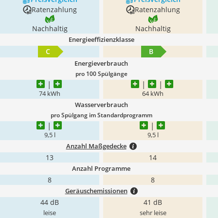
Ratenzahlung
Ratenzahlung
Nachhaltig
Nachhaltig
Energieeffizienzklasse
C
B
Energieverbrauch
pro 100 Spülgänge
74 kWh
64 kWh
Wasserverbrauch
pro Spülgang im Standardprogramm
9,5 l
9,5 l
Anzahl Maßgedecke
13
14
Anzahl Programme
8
8
Geräuschemissionen
44 dB
41 dB
leise
sehr leise