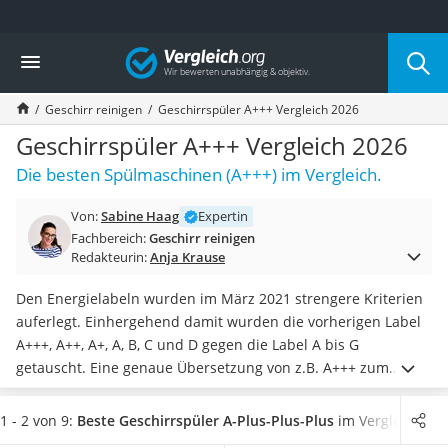
Die beliebtesten Vergleiche nach Kategorie
Vergleich
Haushalt
Wassersprudler
Geschirr reinigen
Geschirrspüler A+++ Vergleich 2026
Zentralstaubsauger
Brotbackautomat
Geschirrspüler A+++ Vergleich 2026
Wischroboter
Die besten Spülmaschinen (A+++) im Vergleich.
Wäschespinne
Industriestaubsauger
Von:
Sabine Haag
Expertin
Spülmaschinentabs
Fachbereich:
Geschirr reinigen
Akku-Staubsauger
Redakteurin:
Anja Krause
Eierkocher
AEG-Waschmaschine
Den Energielabeln wurden im März 2021 strengere Kriterien
Saug-Wisch-Roboter
auferlegt. Einhergehend damit wurden die vorherigen Label
Handstaubsauger
A+++, A++, A+, A, B, C und D gegen die Label A bis G
Milchaufschäumer
getauscht. Eine genaue Übersetzung von z.B. A+++ zum
Kondenstrockner
neuen Label A-G gibt es nicht, da sich auch die
Reiskocher
Anforderungen der Label geändert haben. In diesem
1 - 2 von 9:
Beste Geschirrspüler A-Plus-Plus-Plus
im Vergleich
Heißwasserspender
Vergleich zeigen wir Geräte mit den besten Energielabel-