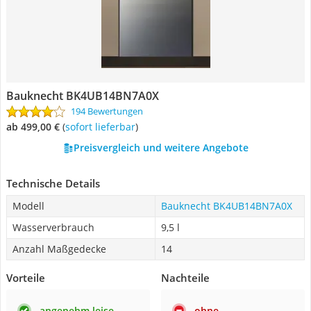
Bauknecht BK4UB14BN7A0X
194 Bewertungen
ab 499,00 €
(
Sofort lieferbar
)
Preisvergleich und weitere Angebote
Technische Details
Modell
Bauknecht BK4UB14BN7A0X
Wasserverbrauch
9,5 l
Anzahl Maßgedecke
14
Vorteile
Nachteile
angenehm leise
ohne