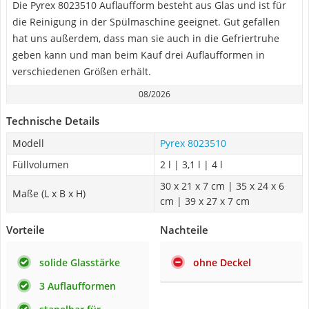
Die Pyrex 8023510 Auflaufform besteht aus Glas und ist für
die Reinigung in der Spülmaschine geeignet. Gut gefallen
hat uns außerdem, dass man sie auch in die Gefriertruhe
geben kann und man beim Kauf drei Auflaufformen in
verschiedenen Größen erhält.
08/2026
Technische Details
Modell
Pyrex 8023510
Füllvolumen
2 l | 3,1 l | 4 l
30 x 21 x 7 cm | 35 x 24 x 6
Maße (L x B x H)
cm | 39 x 27 x 7 cm
Vorteile
Nachteile
solide Glasstärke
ohne Deckel
3 Auflaufformen