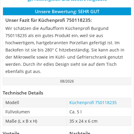
Unsere Bewertung:
SEHR GUT
Unser Fazit für Küchenprofi 750118235:
Wir schätzen die Auflaufform Küchenprofi Burgund
750118235 als ein gutes Produkt ein, weil sie aus
hochwertigem, hartgebrannten Porzellan gefertigt ist. Im
Backofen ist sie bis 280° C hitzebeständig. Sie kann auch in
der Mikrowelle sowie im Kühl- und Gefrierschrank genutzt
werden. Durch ihr edles Design sieht sie auf dem Tisch
ebenfalls gut aus.
08/2026
Technische Details
Modell
Küchenprofi 750118235
Füllvolumen
Ca. 5 l
Maße (L x B x H)
35 x 24 x 6 cm
Vorteile
Nachteile