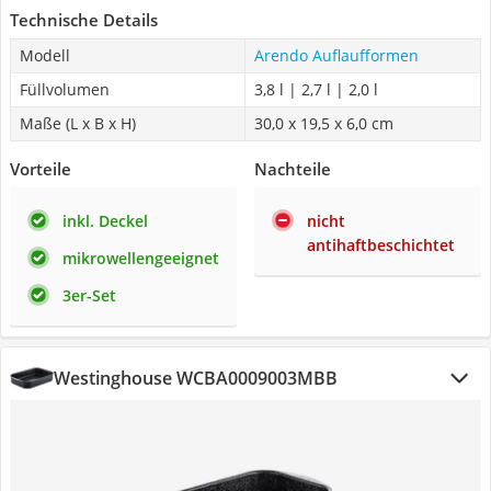
Technische Details
Modell
Arendo Auflaufformen
Füllvolumen
3,8 l | 2,7 l | 2,0 l
Maße (L x B x H)
30,0 x 19,5 x 6,0 cm
Vorteile
Nachteile
inkl. Deckel
nicht
antihaftbeschichtet
mikrowellengeeignet
3er-Set
Westinghouse WCBA0009003MBB