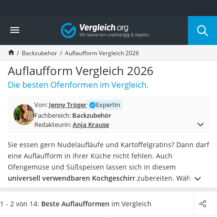
Die beliebtesten Vergleiche nach Kategorie
Vergleich
Haushalt
Wassersprudler
Backzubehör
Auflaufform Vergleich 2026
Zentralstaubsauger
Brotbackautomat
Auflaufform Vergleich 2026
Wischroboter
Die besten Ofenformen im Vergleich.
Wäschespinne
Industriestaubsauger
Von:
Jenny Tröger
Expertin
Spülmaschinentabs
Fachbereich:
Backzubehör
Akku-Staubsauger
Redakteurin:
Anja Krause
Eierkocher
AEG-Waschmaschine
Sie essen gern Nudelaufläufe und Kartoffelgratins? Dann darf
Saug-Wisch-Roboter
eine Auflaufform in Ihrer Küche nicht fehlen. Auch
Handstaubsauger
Ofengemüse und Süßspeisen lassen sich in diesem
Milchaufschäumer
universell verwendbaren Kochgeschirr
zubereiten.
Wählen
Kondenstrockner
Sie aus unserer Tabelle ein Modell mit einem ausreichenden
Reiskocher
Fassungsvermögen von mindestens zwei Litern, wenn Sie
1 - 2 von 14:
Beste Auflaufformen
im Vergleich
Heißwasserspender
darin regelmäßig für die ganze Familie kochen möchten. In