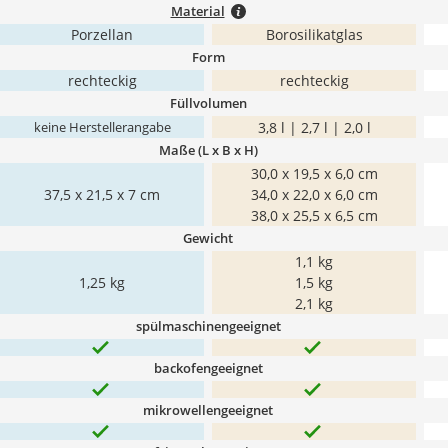
Material
Porzellan
Borosilikatglas
Form
rechteckig
rechteckig
Füllvolumen
3,8 l | 2,7 l | 2,0 l
keine Herstellerangabe
Maße (L x B x H)
30,0 x 19,5 x 6,0 cm
37,5 x 21,5 x 7 cm
34,0 x 22,0 x 6,0 cm
38,0 x 25,5 x 6,5 cm
Gewicht
1,1 kg
1,25 kg
1,5 kg
2,1 kg
spülmaschinengeeignet
backofengeeignet
mikrowellengeeignet